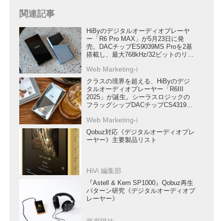
関連記事
HiByのデジタルオーディオプレーヤ
ー「R6 Pro MAX」が5月23日に発
売。DACチップES9039MS Proを2基
搭載し、最大768kHz/32ビットのリニ
アPCMとDSD1024に対応
Web Marketing-i
クラスの境界を超える、HiByのデジ
タルオーディオプレーヤー「R6III
2025」が誕生。シーラスロジックの
フラッグシップDACチップCS43198
を4基搭載
Web Marketing-i
Qobuz対応《デジタルオーディオプレ
ーヤー》主要製品リスト
HiVi 編集部
『Astell & Kern SP1000』Qobuz再生
パターン研究《デジタルオーディオプ
レーヤー》