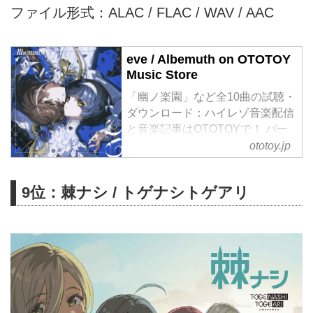
ファイル形式：ALAC / FLAC / WAV / AAC
eve / Albemuth on OTOTOY
Music Store
「幽ノ楽園」など全10曲の試聴・
ダウンロード：ハイレゾ音楽配信
と音楽記事はOTOTOYで！ バー
チャルシンガー「存流」「明透」
ototoy.jp
のユニット“Albemuth”の 1st
Album「eve」。 正反対の個性を
9位：棘ナシ / トゲナシトゲアリ
持つ二人が更なる音楽性の拡張を
目指した今作は、 初めて二人で
歌唱した「新世界へ」「赤い洗
礼」をはじめ、「幽ノ楽園」「感
光」「星月夜の調べ」など全配信
シングルの他、新曲も加えた全10
曲を収録。