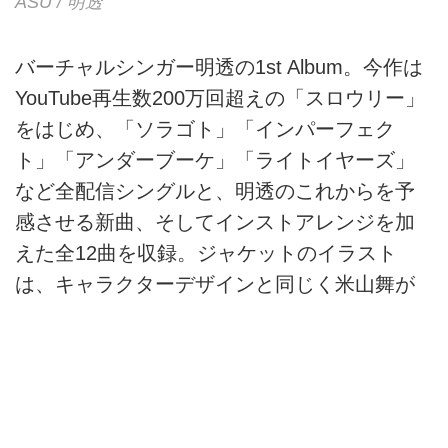
ASU / 明透
バーチャルシンガー明透の1st Album。今作は
YouTube再生数200万回超えの「スロウリー」
をはじめ、「ソラゴト」「インパーフェク
ト」「アンダーブーケ」「ライトイヤーズ」
など全配信シングルと、明透のこれからを予
感させる新曲、そしてインストアレンジを加
えた全12曲を収録。ジャケットのイラスト
は、キャラクターデザインと同じく米山舞が
担当。
レーベル：SINSEKAI RECORD
レゾリューション：24bit/48kHz
ファイル形式：ALAC / FLAC / WAV / AAC