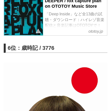
DEEPER / fox capture plan
on OTOTOY Music Store
「Deep Inside」など全13曲の試
聴・ダウンロード：ハイレゾ音楽
配信と音楽記事はOTOTOYで！
2024年7月に新レーベルを設立
ototoy.jp
し、情熱的かつクールな新感覚サ
ウンドで、ピアノトリオを新時代
6位：歳時記 / 3776
に導いたfox capture planが約3年
ぶりとなるフルアルバムをリリー
ス!今作はフルアルバムとしては
11枚目となり、これまでのfox
capture planの楽曲にはなかった
雰囲気の新曲が多数収録され、新
たなフェーズに入ったfox capture
planを感じることができる。