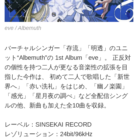
eve / Albemuth
バーチャルシンガー「存流」「明透」のユニ
ット“Albemuth”の 1st Album「eve」。 正反対
の個性を持つ二人が更なる音楽性の拡張を目
指した今作は、 初めて二人で歌唱した「新世
界へ」「赤い洗礼」をはじめ、「幽ノ楽園」
「感光」「星月夜の調べ」など全配信シング
ルの他、新曲も加えた全10曲を収録。
レーベル：SINSEKAI RECORD
レゾリューション：24bit/96kHz