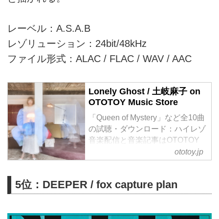
レーベル：A.S.A.B
レゾリューション：24bit/48kHz
ファイル形式：ALAC / FLAC / WAV / AAC
Lonely Ghost / 土岐麻子 on
OTOTOY Music Store
「Queen of Mystery」など全10曲
の試聴・ダウンロード：ハイレゾ
音楽配信と音楽記事はOTOTOY
で！ 土岐麻子がソロデビュー20
ototoy.jp
周年を迎えた節目に、約3年ぶり
となるオリジナルアルバムを発
5位：DEEPER / fox capture plan
売!
今年ソローデビュー20周年を迎
え、ベストアルバム発売にライブ
ツアー、様々なアーティストとの