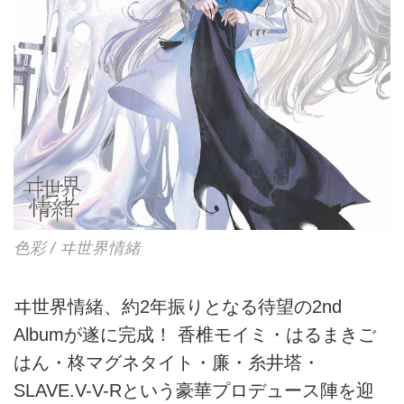
に...
色彩 / ヰ世界情緒
ヰ世界情緒、約2年振りとなる待望の2nd
Albumが遂に完成！ 香椎モイミ・はるまきご
はん・柊マグネタイト・廉・糸井塔・
SLAVE.V-V-Rという豪華プロデュース陣を迎