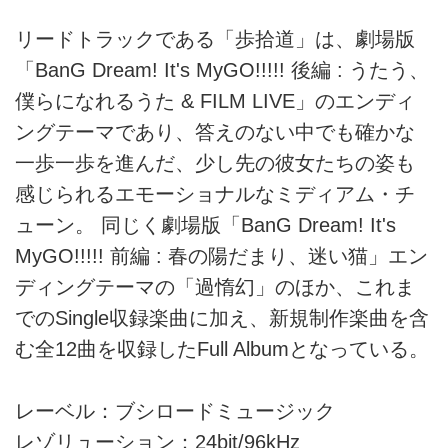
リードトラックである「歩拾道」は、劇場版
「BanG Dream! It's MyGO!!!!! 後編 : うたう、
僕らになれるうた & FILM LIVE」のエンディ
ングテーマであり、答えのない中でも確かな
一歩一歩を進んだ、少し先の彼女たちの姿も
感じられるエモーショナルなミディアム・チ
ューン。 同じく劇場版「BanG Dream! It's
MyGO!!!!! 前編 : 春の陽だまり、迷い猫」エン
ディングテーマの「過惰幻」のほか、これま
でのSingle収録楽曲に加え、新規制作楽曲を含
む全12曲を収録したFull Albumとなっている。
レーベル：ブシロードミュージック
レゾリューション：24bit/96kHz