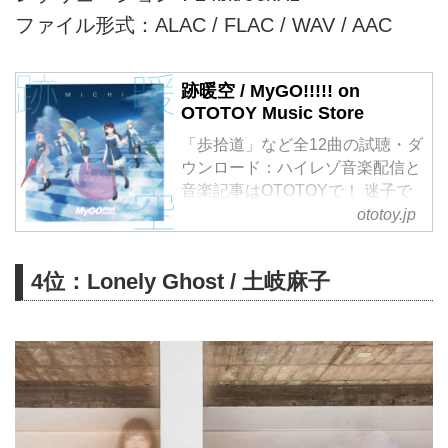
ファイル形式：ALAC / FLAC / WAV / AAC
跡暖空 / MyGO!!!!! on
OTOTOY Music Store
「歩拾道」など全12曲の試聴・ダ
ウンロード：ハイレゾ音楽配信と
音楽記事はOTOTOYで！ 迷子で
もいい、前へ進め───。 バンド
ototoy.jp
リ！プロジェクトの新たなバンド
として始動したMyGO!!!!!より、
4位：Lonely Ghost / 土岐麻子
2nd Albumをリリース。
リードトラックである「歩拾道」
は、劇場版「BanG Dream! It's
MyGO!!!!! 後編 : うたう、僕らにな
れるうた & FILM LIVE」のエンデ
ィングテーマであり、答えのない
中でも確かな一歩一歩を進んだ、
少し先の彼女たちの姿も感じられ