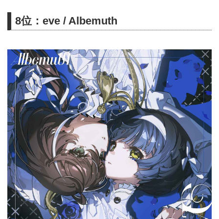
香椎モイミ・はるまきごはん・柊
8位：eve / Albemuth
マグネタイト・廉・糸井塔・
SLAVE.V-V-Rという豪華プロデュ
ース陣を迎えた全15曲を収録。ま
た、本人が初めて作詞に挑戦した
「かたちなきもの」も収録。様々
な色を纏い、表現力の幅を広げ続
ける"ヰ世界情緒の今"が詰まった
アルバムとなっている。