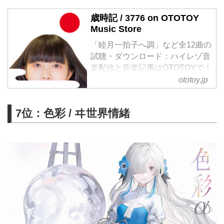
歳時記 / 3776 on OTOTOY
Music Store
「睦月一拍子へ調」など全12曲の
試聴・ダウンロード：ハイレゾ音
楽配信と音楽記事はOTOTOYで！
2時間が1秒？…富士山にとって
ototoy.jp
は、そのくらいの感覚なんです。
1年12ヶ月366日を、73分12秒
7位：色彩 / ヰ世界情緒
で。―「3776を聴かない理由が
あるとすれば」以来約4年ぶりと
なる、富士山ご当地アイドル
3776（みななろ）のフルアルバ
ム、「歳時記」。富士山を構成す
る様々なものの気持ちになって、
井出ちよのが歌うオリジナル曲
「2037年のバレンタイン」「八
十八夜」「リピーター」等に加
え、ポップまたはアバンギャルド