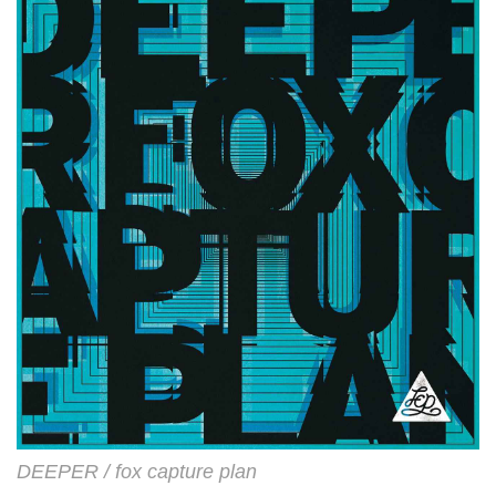
コラボレーションなど、精力的に
活動を続けるシンガーの土岐麻子
が、約3年ぶりとなるオリジナル
アルバム「Lonely Ghost」を発
売。サウンドプロデューサーのト
オミヨウと約5年ぶりのタッグを
組...
DEEPER / fox capture plan