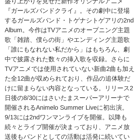
盛り上がりを見せた新作オリジナルアニメ
『ガールズバンドクライ』。その劇中に登場
するガールズバンド・トゲナシトゲアリの2nd
Album。今作はTVアニメのオープニング主題
歌「雑踏、僕らの街」やエンディング主題歌
「誰にもなれない私だから」はもちろん、劇
中で披露された数々の挿入歌を収録。さらに
TVアニメでは使用されていない新曲2曲も加え
た全12曲が収められており、作品の追体験だ
けに留まらない内容となっている。リリース2
日後の8/30にはさいたまスーパーアリーナで
開催されるAnimelo Summer Liveに初出演。
9/13には2ndワンマンライブを開催。以降も
続々とライブ開催が決まっており、アニメ放
送後もバンドとしての活動は活発に続いてい