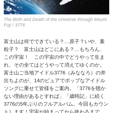
The Birth and Death of the Universe through Mount
Fuji / 3776
富士山は何でできている？…原子？いや、素
粒子？ 富士山はどこにある？…もちろん、
この宇宙！ この宇宙の中でどうやって生ま
れ、その全てはどうやって消えてゆくのか。
富士山ご当地アイドル3776（みななろ）の井
出ちよのが、14のピュアでポップなアイドル
ソングに乗せて皆様をご案内。「3776を聴か
ない理由があるとすれば」「歳時記」に続く
3776の5年ぶりのフルアルバム。今回もカウン
トします！宇宙が始まってから終わるまで