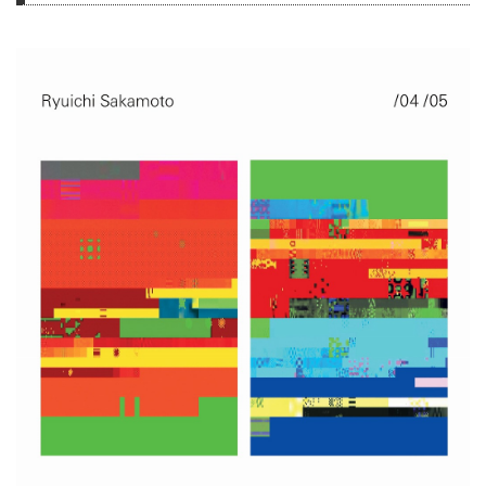
宙！ この宇宙の中でどうやって
生まれ、その全てはどうやって消
えてゆくのか。富士山ご当地アイ
ドル3776（みななろ）の井出ち
よのが、14のピュアでポップなア
イドルソングに乗せて皆様をご案
内。「3776を聴かない理由があ
るとすれば」「歳時記」に続く
3776の5年ぶりのフルアルバム。
今回もカウントします！...