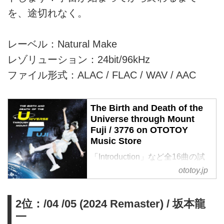
を、途切れなく。
レーベル：Natural Make
レゾリューション：24bit/96kHz
ファイル形式：ALAC / FLAC / WAV / AAC
The Birth and Death of the
Universe through Mount
Fuji / 3776 on OTOTOY
Music Store
「Introduction」など全16曲の試
聴・ダウンロード：ハイレゾ音楽
ototoy.jp
配信と音楽記事はOTOTOYで！
富士山は何でできている？…原
2位：/04 /05 (2024 Remaster) / 坂本龍
子？いや、素粒子？ 富士山はど
こにある？…もちろん、この宇
一