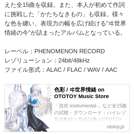
えた全15曲を収録。また、本人が初めて作詞
に挑戦した「かたちなきもの」も収録。様々
な色を纏い、表現力の幅を広げ続ける"ヰ世界
情緒の今"が詰まったアルバムとなっている。
レーベル：PHENOMENON RECORD
レゾリューション：24bit/48kHz
ファイル形式：ALAC / FLAC / WAV / AAC
色彩 / ヰ世界情緒 on
OTOTOY Music Store
「息吹-instrumental-」など全15曲
の試聴・ダウンロード：ハイレゾ
音楽配信と音楽記事はOTOTOY
で！ ヰ世界情緒、約2年振りとな
ototoy.jp
る待望の2nd Albumが遂に完成！