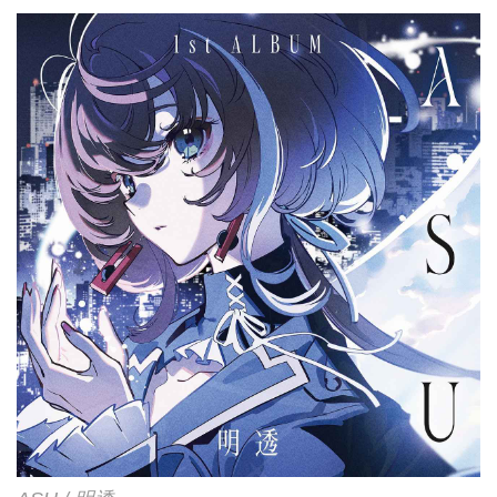
劇中に登場するガールズバンド・
トゲナシトゲアリの2nd Album。
今作はTVアニメのオープニング
主題歌「雑踏、僕らの街」やエン
ディング主題歌「誰にもなれない
私だから」はもちろん、劇中で披
露された数々の挿入歌を収録。さ
らにTVアニメでは使用...