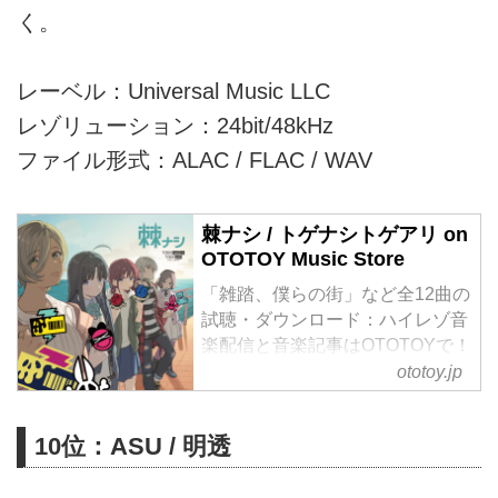
く。
レーベル：Universal Music LLC
レゾリューション：24bit/48kHz
ファイル形式：ALAC / FLAC / WAV
棘ナシ / トゲナシトゲアリ on
OTOTOY Music Store
「雑踏、僕らの街」など全12曲の
試聴・ダウンロード：ハイレゾ音
楽配信と音楽記事はOTOTOYで！
2024年春アニメとして全13話が
ototoy.jp
放送され、Xトレンド7週連続1位
を獲得するなど爆発的な盛り上が
10位：ASU / 明透
りを見せた新作オリジナルアニメ
『ガールズバンドクライ』。その