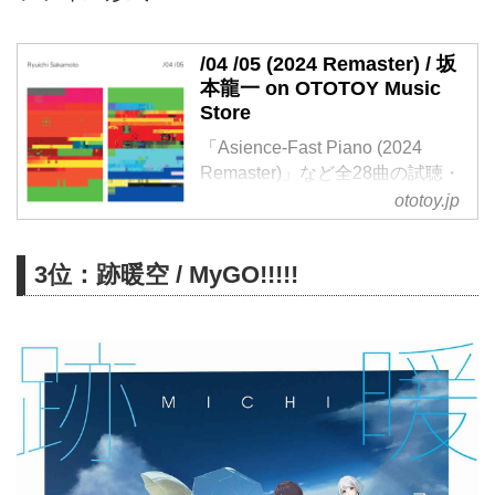
/04 /05 (2024 Remaster) / 坂
本龍一 on OTOTOY Music
Store
「Asience-Fast Piano (2024
Remaster)」など全28曲の試聴・
ダウンロード：ハイレゾ音楽配信
ototoy.jp
と音楽記事はOTOTOYで！ 2004
年発売『/04』。2005年発売
3位：跡暖空 / MyGO!!!!!
『/05』。2作の作品を2枚組とし
て最新リマスターにより再発売。
映画テーマ曲、CMソング、ソロ
作品、YMO楽曲など、坂本龍一
クラシックスの数々をピアノを中
心とした演奏で収録したセルフカ
バー・アルバムであり、まさにピ
アノ演奏による坂本龍一ベスト・
アルバムともいえる作品!