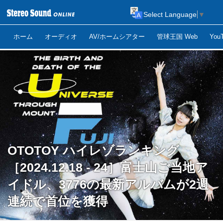
Select Language
▼
ホーム
オーディオ
AV/ホームシアター
管球王国 Web
Yo
OTOTOY ハイレゾランキング
［2024.12.18 - 24］富士山ご当地ア
イドル、3776の最新アルバムが2週
連続で首位を獲得