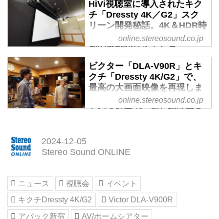
HiVi視聴室に導入されたキク
チ「Dressty 4K／G2」スク
リーン開発秘話。4K＆HDR時
代こそスクリーンが変われば
online.stereosound.co.jp
別の感動が見えてくる -
Stereo Sound ONLINE
ビクター「DLA-V90R」とキ
HiVi視聴室では、特性の異なる3
クチ「Dressty 4K/G2」で、
種類のスクリーンをリファレンス
最高の大画面映像を再現しま
として導入している。世界的にも
しょう！ 角野卓造さんのホー
online.stereosound.co.jp
評価が高いスチュワートの
ムシアターで、押しかけチュ
StudioTek 130 G3（スタジオテッ
ーニングを実施しました -
ク130G3）、ゲイン1.0のマット
Stereo Sound ONLINE
2024-12-05
スクリーン、オーエスのPure
4月某日、クレアツィオーネ・ワ
Stereo Sound ONLINE
Matte Ⅲ Cinema（ピュアマット
ークスの小野裕史さんから、「角
Ⅲシネマ）、そして熟練の職人の
野卓造さんのホームシアターに、
手塗りで仕上げられるキクチの
ビクター『DLA-V90R』とキクチ
ニュース
視聴会
イベント
Grace Matte 100（グレースマッ
『Dressty 4K/G2』を導入しても
ト100）という構成で、取材内
キクチDressty 4K/G2
Victor DLA-V900R
らうことになりました」という電
容、あるいは組み合わせるプロジ
話をもらった。小野さんは弊社が
アバック新宿
AV/ホームシアター