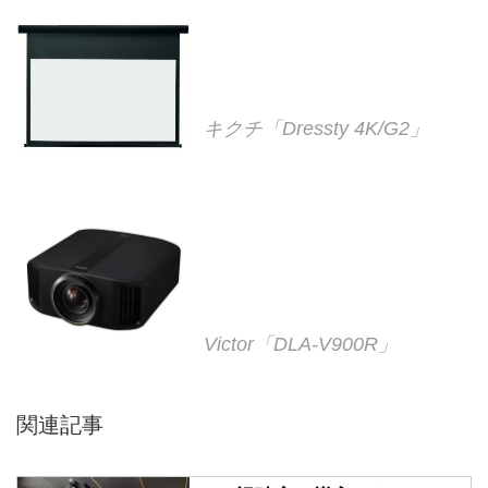
キクチ「Dressty 4K/G2」
Victor「DLA-V900R」
関連記事