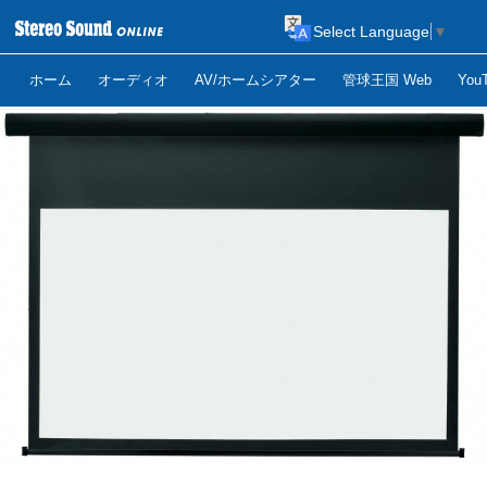
Select Language
▼
ホーム
オーディオ
AV/ホームシアター
管球王国 Web
Yo