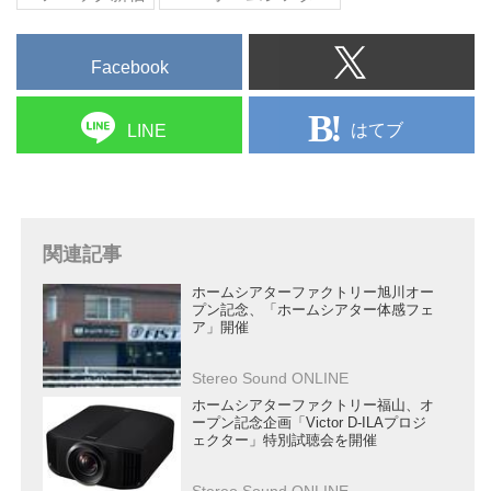
ェクターに応じて、最適なスクリ
ホームシアター専門誌「Foyer」
ーンを選び、使い分けている。...
を刊行していた頃からお世話にな
っているインストーラー氏で、角
Facebook
野さんのシアタールームも長年お
手伝いをしている。「設置した
はてブ
LINE
ら、両社の担当者と角野さんのシ
アターにうかがって、チューニン
グをすることになったんですが、
話を聞きに来きませんか？...
関連記事
ホームシアターファクトリー旭川オー
プン記念、「ホームシアター体感フェ
ア」開催
Stereo Sound ONLINE
ホームシアターファクトリー福山、オ
ープン記念企画「Victor D-ILAプロジ
ェクター」特別試聴会を開催
Stereo Sound ONLINE