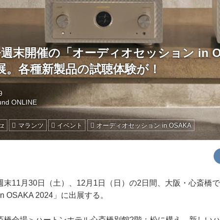
、今週末開催の「オーディオセッション in O
出展。各種新製品の試聴体験が！
9
und ONLINE
tz
マランツ
イベント
オーディオセッション in OSAKA
末11月30日（土）、12月1日（日）の2日間、大阪・心斎橋
 OSAKA 2024」に出展する。
橋会場＞ハートンホテル心斎橋別館2階：松に構え、新しいハイエ