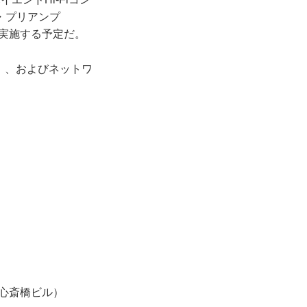
グ・プリアンプ
モを実施する予定だ。
M1」、およびネットワ
ト心斎橋ビル）