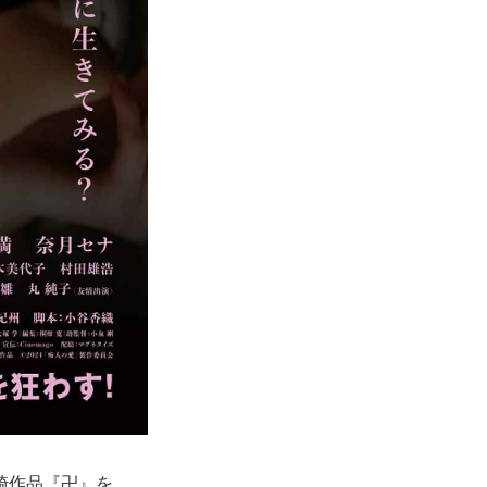
崎作品『卍』を