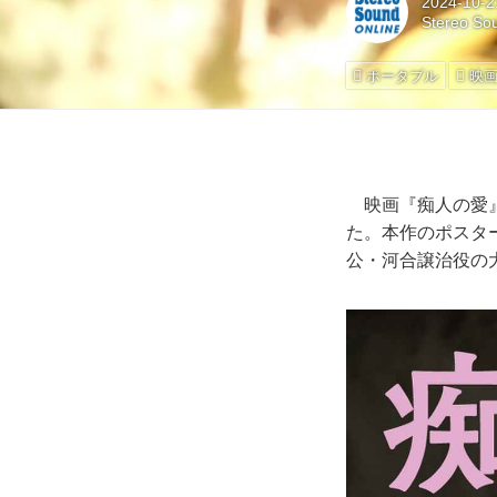
2024-10-2
Stereo So
ポータブル
映
映画『痴人の愛』
た。本作のポスタ
公・河合譲治役の