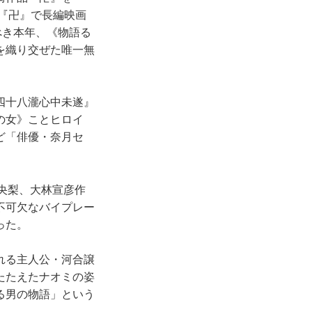
。『卍』で長編映画
べき本年、《物語る
を織り交ぜた唯一無
四十八瀧心中未遂』
の女》ことヒロイ
ど「俳優・奈月セ
央梨、大林宣彦作
不可欠なバイプレー
った。
れる主人公・河合譲
たたえたナオミの姿
る男の物語」という