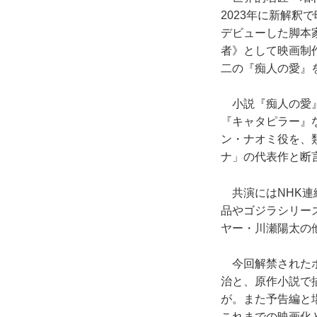
2023年に新解
デビューした脚本
者》として映画制
二の『痴人の愛』
小説『痴人の愛』
『キャタピラー』
ン・ナオミ役を、
ナ」の代表作と断
共演にはNHK連
品やゴジラシリー
ヤー・川瀬陽太の
今回解禁されたポ
治と、原作小説で
が。また予告編と
これまでの映画化