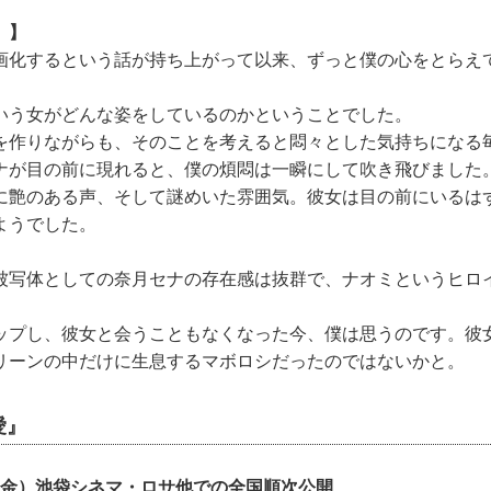
）】
画化するという話が持ち上がって以来、ずっと僕の心をとらえ
いう女がどんな姿をしているのかということでした。
を作りながらも、そのことを考えると悶々とした気持ちになる
ナが目の前に現れると、僕の煩悶は一瞬にして吹き飛びました
に艶のある声、そして謎めいた雰囲気。彼女は目の前にいるは
ようでした。
被写体としての奈月セナの存在感は抜群で、ナオミというヒロ
ップし、彼女と会うこともなくなった今、僕は思うのです。彼
リーンの中だけに生息するマボロシだったのではないかと。
愛』
9日（金）池袋シネマ・ロサ他での全国順次公開