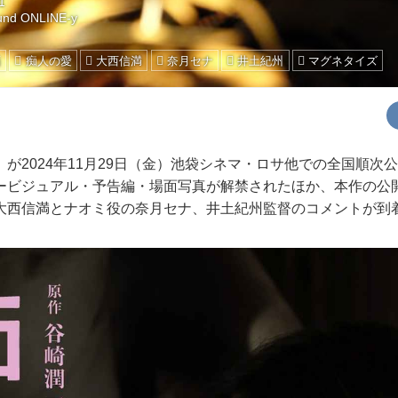
1
und ONLINE-y
画
痴人の愛
大西信満
奈月セナ
井土紀州
マグネタイズ
が2024年11月29日（金）池袋シネマ・ロサ他での全国順次
ービジュアル・予告編・場面写真が解禁されたほか、本作の公
大西信満とナオミ役の奈月セナ、井土紀州監督のコメントが到