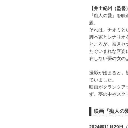
【井土紀州（監督
『痴人の愛』を映
題。
それは、ナオミと
脚本家とシナリオ
ところが、奈月セ
たぐいまれな容姿
在しない夢の女の
撮影が始まると、
ていました。
映画がクランクア
ず、夢の中やスク
映画『痴人の
2024年11月2