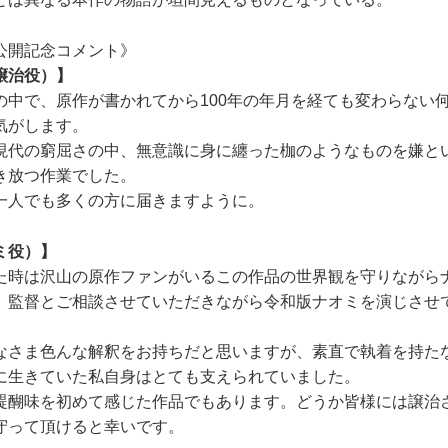
公開記念コメント》
譲治役）】
の中で、原作が書かれてから100年の年月を経ても変わらない
気がします。
現代の窮屈さの中、無意識に身に纏った枷のようなものを嫌と
き放つ作業でした。
一人でも多くの方に届きますように。
ミ役）】
た時は沢山の原作ファンがいるこの作品の世界観を守りながら
、監督とご相談させていただきながら令和版ナオミを演じさせ
なさま色んな解釈をお持ちだと思いますが、素直で執着を持た
に生きていた私自身はとても支えられていました。
醍醐味を初めて感じた作品でもあります。どうか皆様には譲治
守って頂けると幸いです。