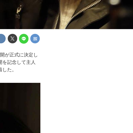
公開が正式に決定し
開を記念して主人
着した。