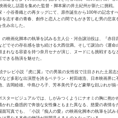
釈で映画化し話題を集めた監督・脚本家の井土紀州が新たに挑戦
家・小谷香織との再タッグにて、原作誕生から100年の記念す
作を志す者の青春、創作と恋人との間でもがき苦しむ男の悲哀
を生み出した。
の映画化脚本の執筆を試みる主人公・河合譲治役は、『赤目
などでその存在感を放ち続ける大西信満。そして譲治の《運命
類まれなる容姿を持つ奈月セナが演じ、ヌードにも挑戦するな
言できる熱演を魅せた。
続テレビ小説『虎に翼』での男装の女性役で注目された土居志
ズなど多彩な出演歴を誇るベテラン・村田雄浩、日本映画界に
他、吉岡睦雄、中島ひろ子、芳本美代子など豪華な顔ぶれが揃
スタービジュアルでは、しがみつくようにナオミの胸に抱か
描かれた蠱惑的で奔放な女性像ともまた異なる、慈愛の表情を
場面写真でも、「小説『痴人の愛』の映画化脚本の執筆を試み
とは異なる本作の物語が垣間見えるものとなっている。