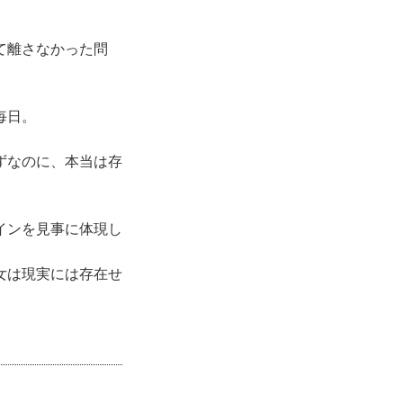
て離さなかった問
毎日。
。
ずなのに、本当は存
インを見事に体現し
女は現実には存在せ