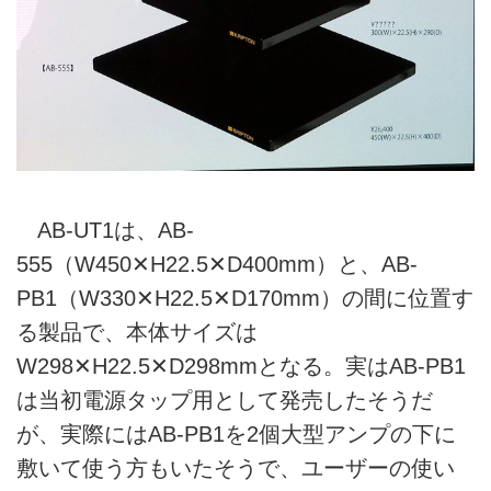
AB-UT1は、AB-
555（W450✕H22.5✕D400mm）と、AB-
PB1（W330✕H22.5✕D170mm）の間に位置す
る製品で、本体サイズは
W298✕H22.5✕D298mmとなる。実はAB-PB1
は当初電源タップ用として発売したそうだ
が、実際にはAB-PB1を2個大型アンプの下に
敷いて使う方もいたそうで、ユーザーの使い