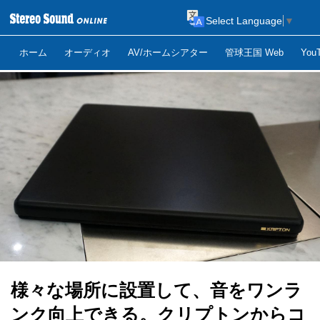
Select Language
▼
ホーム
オーディオ
AV/ホームシアター
管球王国 Web
Yo
様々な場所に設置して、音をワンラ
ンク向上できる。クリプトンからコ