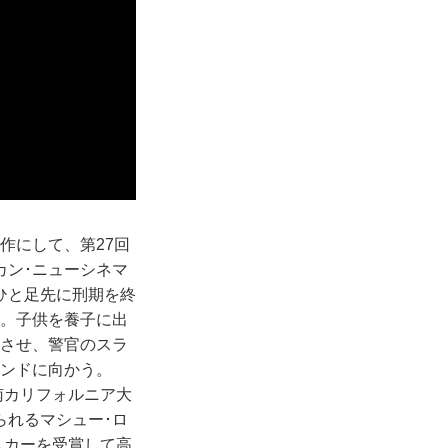
作にして、第27回
カン･ニューシネマ
ひと足先に刑期を終
う。子供を養子に出
獄させ、警官のスラ
ランドに向かう。
南カリフォルニア大
られるマシュー･ロ
スカーを受賞して高