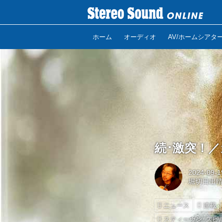
ホーム
オーディオ
AV/ホームシアタ
続･激突！／カ
2024-09-1
堀切日出
ニュース
連載
スティーヴン･スピ