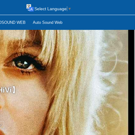
Select Language
▼
OSOUND WEB
Auto Sound Web
iVi】
ン