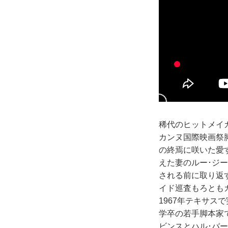
稀代のヒットメイ
カンヌ国際映画祭脚
の終焉に咲いた愛
えた妻のルー･ジ
される前に取り返
イド巡査もろとも
1967年テキサ
学卒の若手脚本家
ビンスとハル･バ