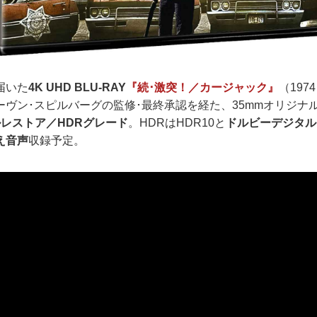
届いた
4K UHD BLU-RAY
『続･激突！／カージャック』
（197
ーヴン･スピルバーグの監修･最終承認を経た、35mmオリジナ
タルレストア／HDRグレード
。HDRはHDR10と
ドルビーデジタル
え音声
収録予定。