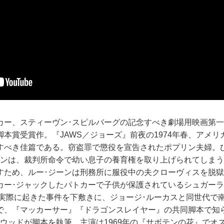
カー、スティーヴン･スピルバーグの記念すべき劇場用映画第一
本賞受賞作。『JAWS／ジョーズ』前夜の1974年春、アメリ
すべき佳篇である。窃盗罪で懲役を宣告されたポプリン夫婦。
ーンは、裁判所命令で幼い息子の養育権を取り上げられてしま
すため、ルー･ジーンは刑務所に服役中の夫クローヴィスを脱
カー･ジャックしたパトカーで子供が保護されているシュガー
スで実際に起きた事件を下敷きに、ジョージ･ルーカスと同世代で
で、『マッカーサー』『ドラゴンスレイヤー』の共同脚本で知
ーウッドが脚本を執筆。主演は1969年の『サボテンの花』でオ