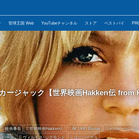
ー
管球王国 Web
YouTubeチャンネル
ストア
ベストバイ
PR
ージャック【世界映画Hakken伝 from H
9
晴
映画番長
世界映画Hakken伝
4K UHD Blu-ray
ドルビービジョ
ルバーグ
ヴィルモス･ジグモンド
ユニバーサル