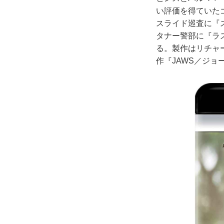
い評価を得ていた
スライド巡査に『
タナー警部に『ラ
る。製作はリチャ
作『JAWS／ジ