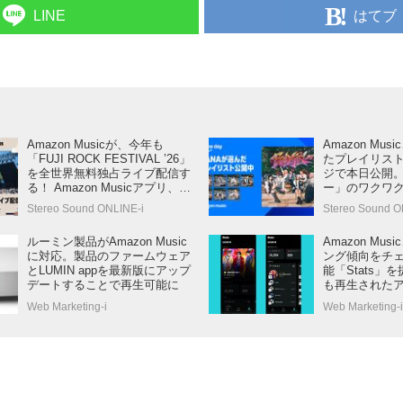
はてブ
LINE
Amazon Musicが、今年も
Amazon Mu
「FUJI ROCK FESTIVAL ’26」
たプレイリス
を全世界無料独占ライブ配信す
ジで本日公開
る！ Amazon Musicアプリ、
ー」のワクワ
Prime Video、Twitchで視聴可能
た貴重なコン
Stereo Sound ONLINE-i
Stereo Sound O
ルーミン製品がAmazon Music
Amazon Mu
に対応。製品のファームウェア
ング傾向をチ
とLUMIN appを最新版にアップ
能「Stats」
デートすることで再生可能に
も再生された
曲もひとめで
Web Marketing-i
Web Marketing-