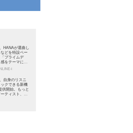
sic、HANAが選曲し
トなどを特設ペー
。「プライムデ
ク感をテーマにし
テンツを紹介
NLINE-i
sic、自身のリスニ
ェックできる新機
を提供開始。もっと
アーティスト、楽
わかる
i