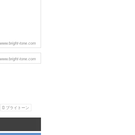
www.bright-tone.com
www.bright-tone.com
さらに一段高みに引
」ことを目的として
販売を行なっていま
ブライトーン