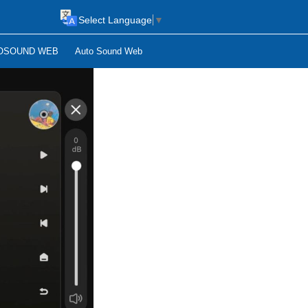
Select Language
▼
OSOUND WEB
Auto Sound Web