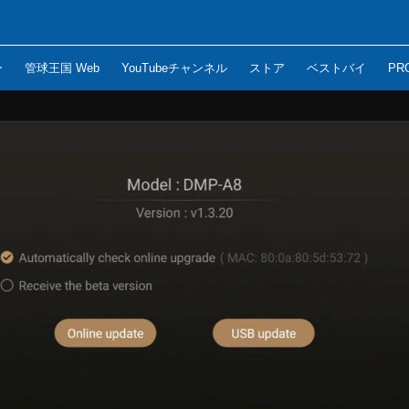
ー
管球王国 Web
YouTubeチャンネル
ストア
ベストバイ
PR