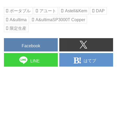
A&ultima SP3000Tは、型番末尾
のＴが現す通り、真空管を搭載し
ポータブル
アユート
Astell&Kern
DAP
た製品。「A&ultima SP3000」の
A&ultima
A&ultimaSP3000T Copper
デザインとサウンドを踏襲しつ
つ、アナログオーディオの深遠な
限定生産
感動を...
Facebook
はてブ
LINE