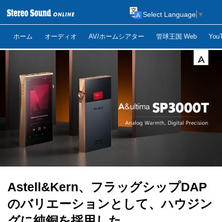
Select Language
▼
ホーム
オーディオ
AV/ホームシアター
管球王国 Web
Yo
Astell&Kern、フラッグシップDAP
のバリエーションとして、ハウジン
グに純銅を採用した