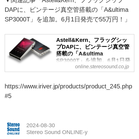
▼関連記事「Astell&Kern、フラッグシップ
DAPに、ビンテージ真空管搭載の「A&ultima
SP3000T」を追加。6月1日発売で55万円！」
Astell&Kern、フラッグシッ
プDAPに、ビンテージ真空管
搭載の「A&ultima
SP3000T」を追加。6月1日発
online.stereosound.co.jp
売で55万円！
アユートから、Astell&Kernのフ
ラッグシップライン A&ultimaシ
https://www.iriver.jp/products/product_245.php
リーズの第6弾モデルとなる
#5
「A&ultima SP3000T」が、6月1
日に発売される。価格は
￥550,000（税込）。また、専用
ケース「A&ultimaSP3000T
2024-08-30
Case」も同時発売。こちらの価
Stereo Sound ONLINE-y
格は￥19,800）（税込）。