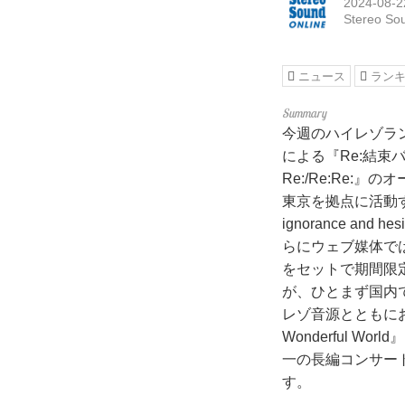
2024-08-2
Stereo So
ニュース
ラン
今週のハイレゾラ
による『Re:結
Re:/Re:Re
東京を拠点に活動する4
ignorance an
らにウェブ媒体で
をセットで期間限
が、ひとまず国内
レゾ音源とともにお
Wonderful 
一の長編コンサート映画
す。