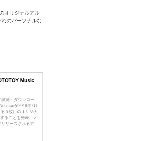
枚目のオリジナルアル
それぞれのパーソナルな
 OTOTOY Music
の試聴・ダウンロー
iccoが2018年7月
となる５枚目のオリジナ
リリースすることを発表。メ
てリリースされるア