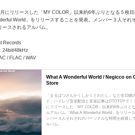
18年7月にリリースした「MY COLOR」以来約6年ぶりとなる５
Wonderful World」をリリースすることを発表。メンバー３人
リースされるアルバム。
 Records
bit/48kHz
/ FLAC / WAV
What A Wonderful World / Negicco on
Store
「まるばつさんかくしかくとわたし」など全10曲
ド：ハイレゾ音楽配信と音楽記事はOTOTOYで！ Neg
にリリースした「MY COLOR」以来約6年ぶり
ルアルバム「What A Wonderful World」を
ンバー３人それぞれのパーソナルな時間を経過し
ルバム。