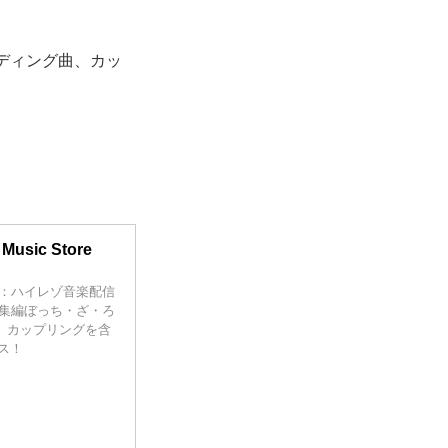
ンディング曲、カッ
usic Store
：ハイレゾ音楽配信
総集編ぼっち・ざ・ろ
グ曲、カップリングを含
ス！