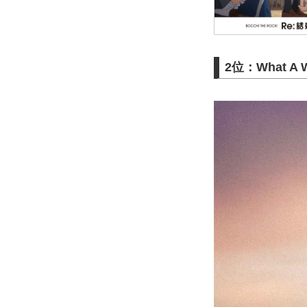
2位：What A Wo