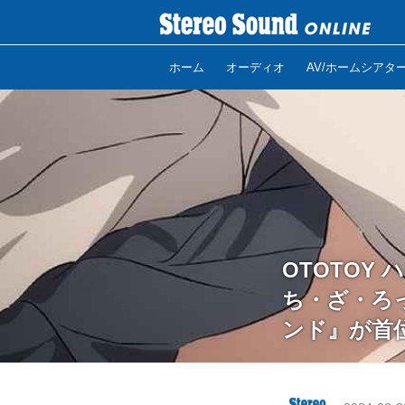
ホーム
オーディオ
AV/ホームシアタ
OTOTOY 
ち・ざ・ろ
ンド』が首