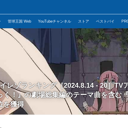
ー
管球王国 Web
YouTubeチャンネル
ストア
ベストバイ
PR
ハイレゾランキング［2024.8.14 - 20］
っく！』の劇場総集編のテーマ曲を含む『R
位を獲得