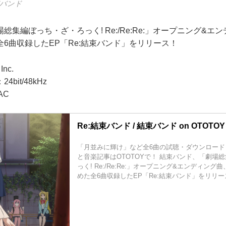
束バンド
総集編ぼっち・ざ・ろっく! Re:/Re:Re:」オープニング&エ
6曲収録したEP「Re:結束バンド」をリリース！
nc.
bit/48kHz
AC
Re:結束バンド / 結束バンド on OTOTOY M
「月並みに輝け」など全6曲の試聴・ダウンロード
と音楽記事はOTOTOYで！ 結束バンド、「劇場
っく! Re:/Re:Re:」オープニング&エンディン
めた全6曲収録したEP「Re:結束バンド」をリリー