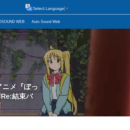
Select Language
▼
OSOUND WEB
Auto Sound Web
TVアニメ『ぼっ
e:結束バ