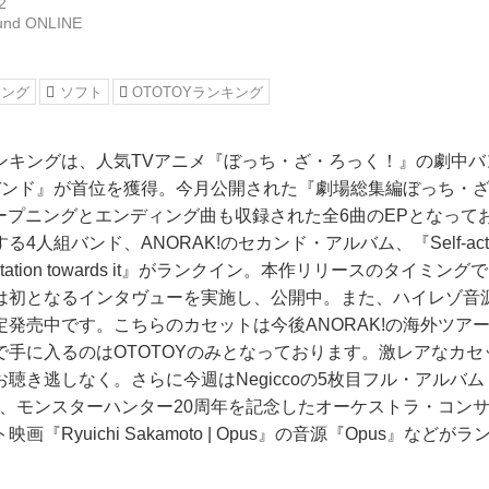
2
und ONLINE
キング
ソフト
OTOTOYランキング
ンキングは、人気TVアニメ『ぼっち・ざ・ろっく！』の劇中バ
束バンド』が首位を獲得。今月公開された『劇場総集編ぼっち・ざ
:』のオープニングとエンディング曲も収録された全6曲のEPとなっ
人組バンド、ANORAK!のセカンド・アルバム、『Self-actualiza
d hesitation towards it』がランクイン。本作リリースのタイミ
は初となるインタヴューを実施し、公開中。また、ハイレゾ音
定発売中です。こちらのカセットは今後ANORAK!の海外ツア
で手に入るのはOTOTOYのみとなっております。激レアなカ
聴き逃しなく。さらに今週はNegiccoの5枚目フル・アルバム『W
World』、モンスターハンター20周年を記念したオーケストラ・コ
『Ryuichi Sakamoto | Opus』の音源『Opus』など