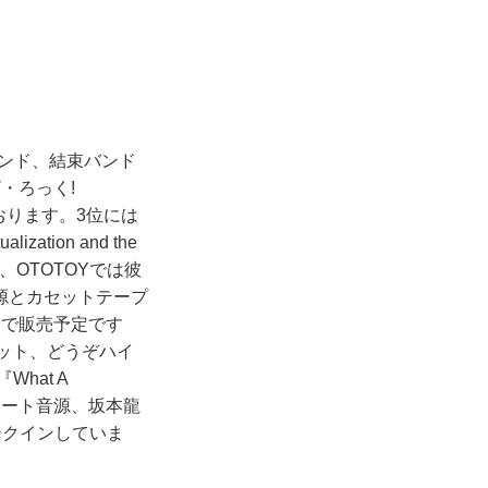
ンド、結束バンド
・ろっく!
ております。3位には
tion and the
ングで、OTOTOYでは彼
源とカセットテープ
ーで販売予定です
セット、どうぞハイ
hat A
ンサート音源、坂本龍
がランクインしていま