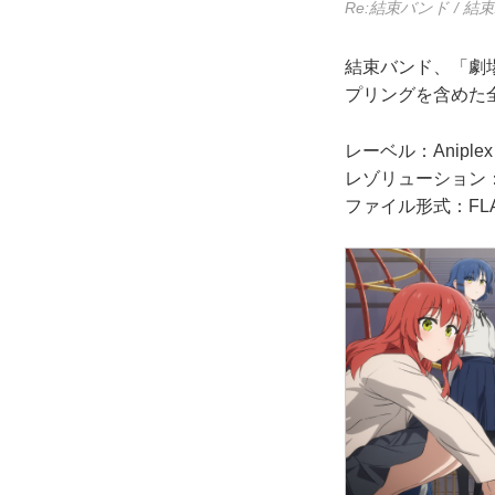
Re:結束バンド / 結
結束バンド、「劇場
プリングを含めた全
レーベル：Aniplex I
レゾリューション：24
ファイル形式：FL