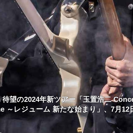
望の2024年新ツアー「玉置浩二 Concert
esume ～レジューム 新たな始まり」、7月1