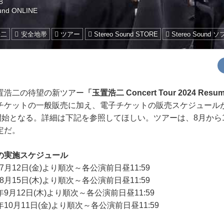
8
und ONLINE
浩二
安全地帯
ツアー
Stereo Sound STORE
Stereo Sound 
浩二の待望の新ツアー
「玉置浩二 Concert Tour 2024 Re
チケットの一般販売に加え、電子チケットの販売スケジュール
開始となる。詳細は下記を参照してほしい。ツアーは、8月から
定だ。
の実施スケジュール
年7月12日(金)より順次～各公演前日昼11:59
年8月15日(木)より順次～各公演前日昼11:59
年9月12日(木)より順次～各公演前日昼11:59
年10月11日(金)より順次～各公演前日昼11:59