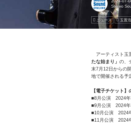
2024-07-0
Stereo So
ニュース
玉置
アーティスト玉置
たな始まり」
の、
末7月12日からの
地で開催される予
【電子チケット】
■8月公演 2024
■9月公演 2024
■10月公演 2024
■11月公演 2024