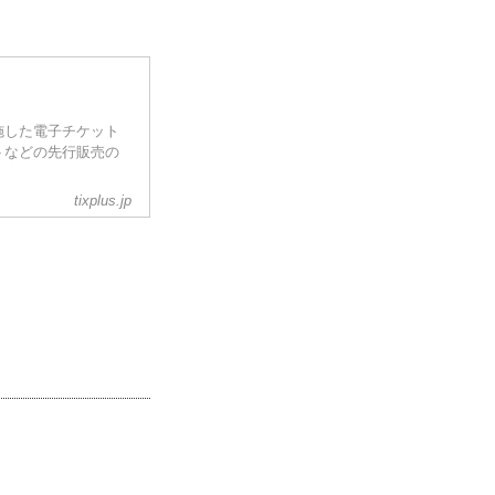
施した電子チケット
トなどの先行販売の
tixplus.jp