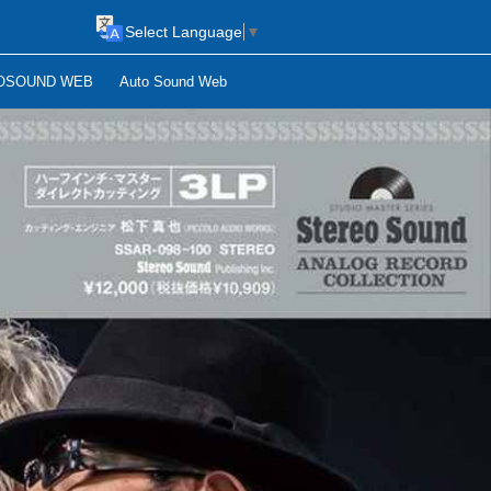
Select Language
▼
OSOUND WEB
Auto Sound Web