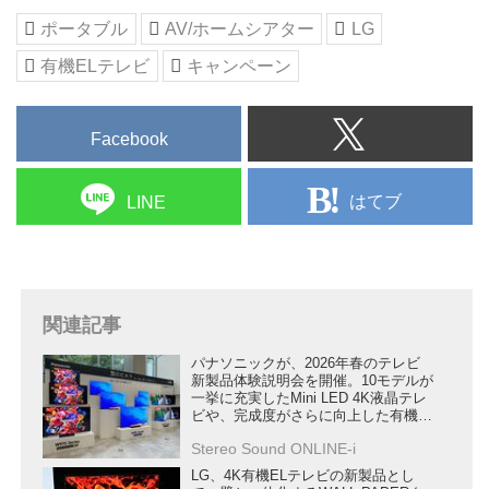
ポータブル
AV/ホームシアター
LG
有機ELテレビ
キャンペーン
Facebook
はてブ
LINE
関連記事
パナソニックが、2026年春のテレビ
新製品体験説明会を開催。10モデルが
一挙に充実したMini LED 4K液晶テレ
ビや、完成度がさらに向上した有機
EL 4Kテレビの実力を確認した
Stereo Sound ONLINE-i
LG、4K有機ELテレビの新製品とし