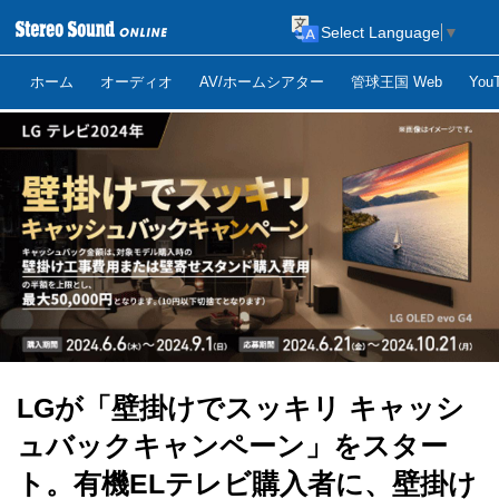
Select Language
▼
ホーム
オーディオ
AV/ホームシアター
管球王国 Web
Yo
LGが「壁掛けでスッキリ キャッシ
ュバックキャンペーン」をスター
ト。有機ELテレビ購入者に、壁掛け