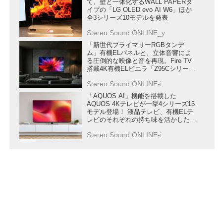
て、壁と一体化するWALL PAPERタ
イプの「LG OLED evo AI W6」ほか
全3シリーズ10モデルを発表
Stereo Sound ONLINE_y
「新世代プライマリーRGBタンデ
ム」有機ELパネルと、立体音響によ
る圧倒的な映像と音を再現。Fire TV
搭載4K有機ELビエラ「Z95Cシリー
ズ」が6月下旬に発売
Stereo Sound ONLINE-i
「AQUOS AI」機能を搭載した
AQUOS 4Kテレビが一挙4シリーズ15
モデル登場！ 液晶テレビ、有機ELテ
レビのそれぞれの持ち味を活かした
“極上の色” を再現する
Stereo Sound ONLINE-i