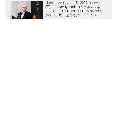
【春のヘッドフォン祭 2024 リポート
07】 beyerdynamicのセールスマネ
ージャー・GERHARD HERMNANN氏
が来日。周年記念モデル「DT770
PRO X Limited Edition」に込めた想い
Stereo Sound ONLINE-y
を聞いた
【春のヘッドフォン祭 2024 リポート
06】クリエイティブメディア／トライ
オード／DVAS／リアルアシスト／完
実電気
Stereo Sound ONLINE-y
会社概要
|
プライバシーポリシー
|
セキュリティポリシ
ー
|
広告掲載について
|
お問い合わせ
|
メールマガジ