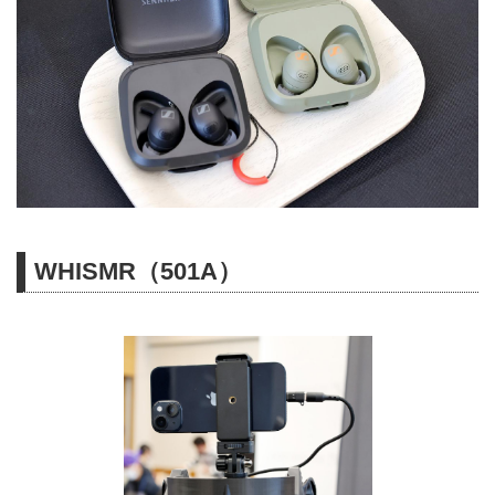
WHISMR（501A）