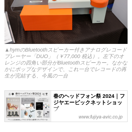
▲hymのBluetoothスピーカー付きアナログレコード
プレーヤー「DUO」（￥77,000 税込）。左下のオ
レンジの四角い部分がBluetoothスピーカー。なかな
かにポップなデザインで、これ一台でレコードの再
生が完結する、今風の一台
春のヘッドフォン祭 2024｜フ
ジヤエービックネットショッ
プ
www.fujiya-avic.co.jp
フジヤエービックは販売・下取・
買取をWEBサイトでスピード対
応。春のヘッドフォン祭