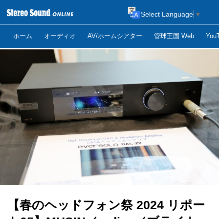
Select Language
▼
ホーム
オーディオ
AV/ホームシアター
管球王国 Web
Yo
【春のヘッドフォン祭 2024 リポー