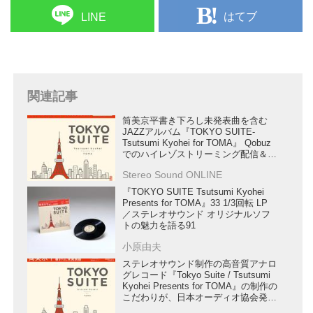
記念...
はてブ
LINE
関連記事
筒美京平書き下ろし未発表曲を含む
JAZZアルバム『TOKYO SUITE-
Tsutsumi Kyohei for TOMA』 Qobuz
でのハイレゾストリーミング配信＆
DSDダウンロード販売を開始します！
Stereo Sound ONLINE
『TOKYO SUITE Tsutsumi Kyohei
Presents for TOMA』33 1/3回転 LP
／ステレオサウンド オリジナルソフ
トの魅力を語る91
小原由夫
ステレオサウンド制作の高音質アナロ
グレコード『Tokyo Suite / Tsutsumi
Kyohei Presents for TOMA』の制作の
こだわりが、日本オーディオ協会発行
の季刊誌「JASジャーナル」に掲載さ