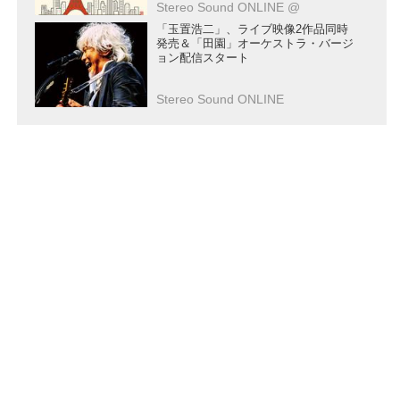
Stereo Sound ONLINE @
れました
「玉置浩二」、ライブ映像2作品同時
発売＆「田園」オーケストラ・バージ
ョン配信スタート
Stereo Sound ONLINE