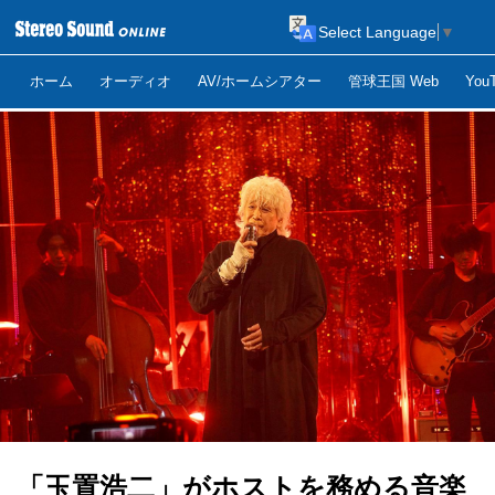
Select Language
▼
ホーム
オーディオ
AV/ホームシアター
管球王国 Web
Yo
「玉置浩二」がホストを務める音楽