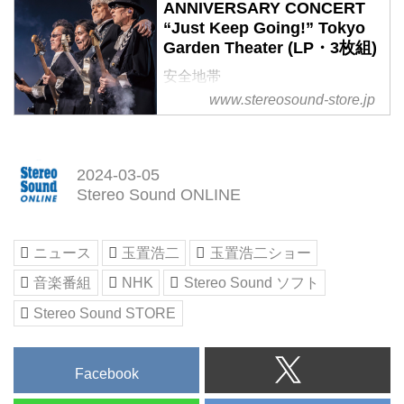
ANNIVERSARY CONCERT
“Just Keep Going!” Tokyo
Garden Theater (LP・3枚組)
安全地帯
■発売日：2024年2月21日
www.stereosound-store.jp
■品番：SSAR-098/100
■JANコード：4571177053299
■仕様：LP・3枚組 33 1/3回転
2024-03-05
180g重量盤
Stereo Sound ONLINE
■三つ折ジャケット仕様、カラー
8Pライナーノーツ付属
■限定生産
ニュース
玉置浩二
玉置浩二ショー
■制作・発売：株式会社ステレオ
音楽番組
NHK
Stereo Sound ソフト
サウンド
安全地帯40周年記念コンサート
Stereo Sound STORE
感動の千秋楽公演を永遠に刻む
特別なアナログレコード誕生！
2022年11月、湾岸エリア”有明”で
Facebook
繰り広げられた安全地帯の40周年