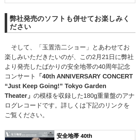
ブ 「Cherry」
玉置浩二＆安全地帯オフィシャル
弊社発売のソフトも併せてお楽しみく
サイト｜玉置浩二＆安全地帯オフ
ださい
ィシャルファンクラブ
「Cherry」
そして、「玉置浩二ショー」とあわせてお
楽しみいただきたいのが、この2月21日に弊社
より発売したばかりの安全地帯の40周年記念
コンサート
「40th ANNIVERSARY CONCERT
“Just Keep Going!” Tokyo Garden
Theater」
の模様を収録した180g重量盤のアナ
ログレコードです。詳しくは下記のリンクを
ご覧ください。
安全地帯 40th