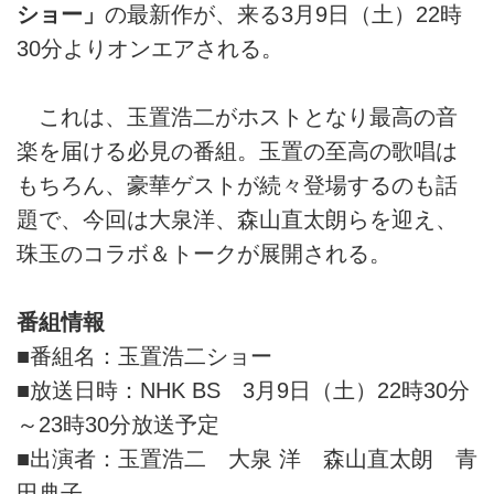
ショー」
の最新作が、来る3月9日（土）22時
30分よりオンエアされる。
これは、玉置浩二がホストとなり最高の音
楽を届ける必見の番組。玉置の至高の歌唱は
もちろん、豪華ゲストが続々登場するのも話
題で、今回は大泉洋、森山直太朗らを迎え、
珠玉のコラボ＆トークが展開される。
番組情報
■番組名：玉置浩二ショー
■放送日時：NHK BS 3月9日（土）22時30分
～23時30分放送予定
■出演者：玉置浩二 大泉 洋 森山直太朗 青
田典子