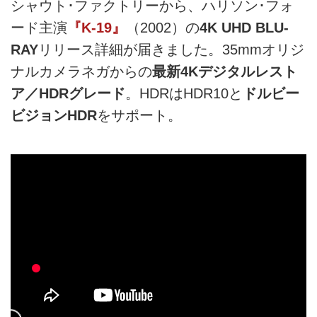
シャウト･ファクトリーから、ハリソン･フォ
ード主演
『K-19』
（2002）の
4K UHD BLU-
RAY
リリース詳細が届きました。35mmオリジ
ナルカメラネガからの
最新4Kデジタルレスト
ア／HDRグレード
。HDRはHDR10と
ドルビー
ビジョンHDR
をサポート。