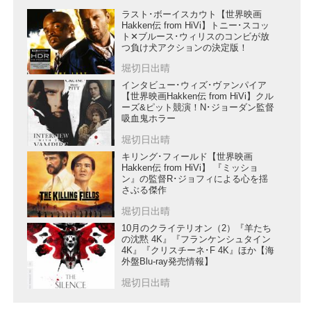
ラスト･ボーイスカウト【世界映画
Hakken伝 from HiVi】トニー･スコッ
ト✕ブルース･ウィリスのコンビが放
つ負け犬アクションの決定版！
堀切日出晴
インタビュー･ウィズ･ヴァンパイア
【世界映画Hakken伝 from HiVi】クル
ーズ&ピット競演！N･ジョーダン監督
吸血鬼ホラー
堀切日出晴
キリング･フィールド【世界映画
Hakken伝 from HiVi】 『ミッショ
ン』の監督R･ジョフィによる心を揺
さぶる傑作
堀切日出晴
10月のクライテリオン（2）『羊たち
の沈黙 4K』『フランケンシュタイン
4K』『クリスチーネ･F 4K』ほか【海
外盤Blu-ray発売情報】
堀切日出晴