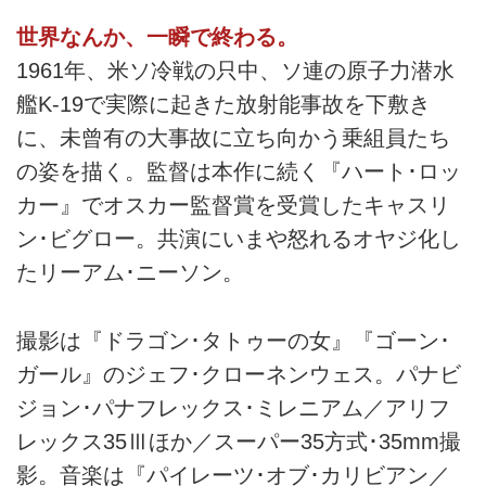
世界なんか、一瞬で終わる。
1961年、米ソ冷戦の只中、ソ連の原子力潜水
艦K-19で実際に起きた放射能事故を下敷き
に、未曾有の大事故に立ち向かう乗組員たち
の姿を描く。監督は本作に続く『ハート･ロッ
カー』でオスカー監督賞を受賞したキャスリ
ン･ビグロー。共演にいまや怒れるオヤジ化し
たリーアム･ニーソン。
撮影は『ドラゴン･タトゥーの女』『ゴーン･
ガール』のジェフ･クローネンウェス。パナビ
ジョン･パナフレックス･ミレニアム／アリフ
レックス35Ⅲほか／スーパー35方式･35mm撮
影。音楽は『パイレーツ･オブ･カリビアン／