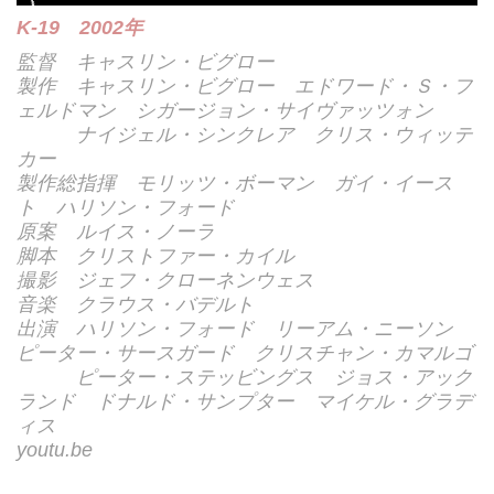
K-19 2002年
監督 キャスリン・ビグロー
製作 キャスリン・ビグロー エドワード・Ｓ・フ
ェルドマン シガージョン・サイヴァッツォン
ナイジェル・シンクレア クリス・ウィッテ
カー
製作総指揮 モリッツ・ボーマン ガイ・イース
ト ハリソン・フォード
原案 ルイス・ノーラ
脚本 クリストファー・カイル
撮影 ジェフ・クローネンウェス
音楽 クラウス・バデルト
出演 ハリソン・フォード リーアム・ニーソン
ピーター・サースガード クリスチャン・カマルゴ
ピーター・ステッビングス ジョス・アック
ランド ドナルド・サンプター マイケル・グラデ
ィス
youtu.be