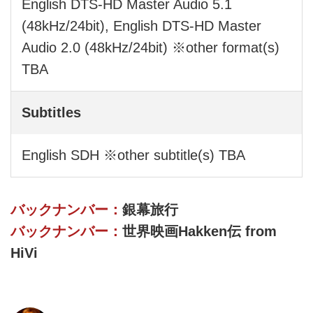
English DTS-HD Master Audio 5.1
(48kHz/24bit), English DTS-HD Master
Audio 2.0 (48kHz/24bit) ※other format(s)
TBA
Subtitles
English SDH ※other subtitle(s) TBA
バックナンバー：
銀幕旅行
バックナンバー：
世界映画Hakken伝 from
HiVi