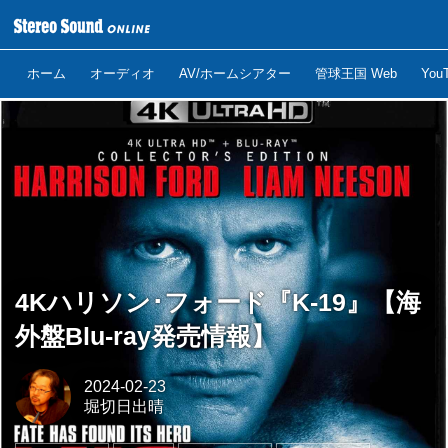
ホーム
オーディオ
AV/ホームシアター
管球王国 Web
Yo
4Kハリソン･フォード『K-19』【海
外盤Blu-ray発売情報】
2024-02-23
堀切日出晴