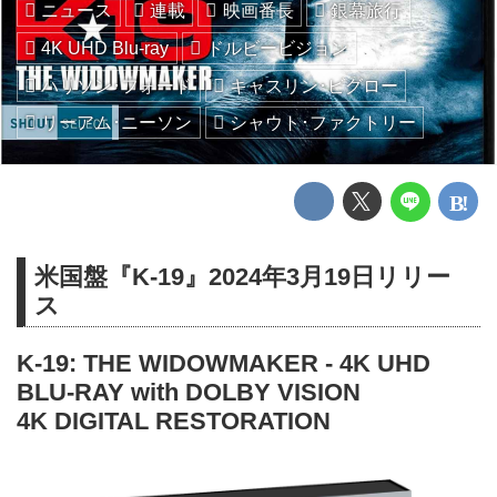
ニュース
連載
映画番長
銀幕旅行
4K UHD Blu-ray
ドルビービジョン
ハリソン･フォード
キャスリン･ビグロー
リーアム･ニーソン
シャウト･ファクトリー
米国盤『K-19』2024年3月19日リリー
ス
K-19: THE WIDOWMAKER - 4K UHD
BLU-RAY with DOLBY VISION
4K DIGITAL RESTORATION