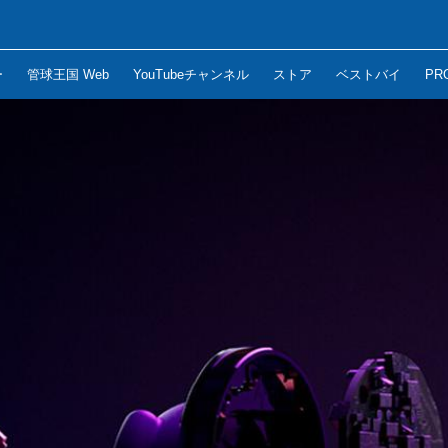
ー
管球王国 Web
YouTubeチャンネル
ストア
ベストバイ
PR