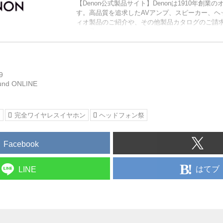
【Denon公式製品サイト】Denonは1910年創業
す。高品質を追求したAVアンプ、スピーカー、ヘ
ィオ製品のご紹介や、その他製品カタログのご請
ども承っております。
9
und ONLINE
ン
完全ワイヤレスイヤホン
ヘッドフォン祭
Facebook
はてブ
LINE