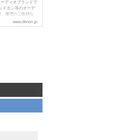
のオーディオブランドで
ッドホン等のオーデ
求、修理のご依頼な
www.denon.jp