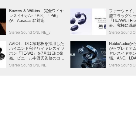
Bowers & Wilkins、完全ワイヤ
ファーウェイ
レスイヤホン「Pi8」「Pi6」
型フラッグシ
が、Auracastに対応
「HUAWEI Fre
表。究極に洗
を纏う逸品。
Stereo Sound ONLINE_y
Stereo Sound 
受付開始
AVIOT、DLC振動板を採用した
NobleAudi
ハイエンド完全ワイヤレスイヤ
がらプレミア
ホン「TE-W2」を7月31日に発
ヤレスイヤホン「
売。ピエール中野氏監修のコラ
場。ANC、LD
ボモデル「TE-W2-PNK」もライ
応
Stereo Sound ONLINE
Stereo Sound 
ンナップ