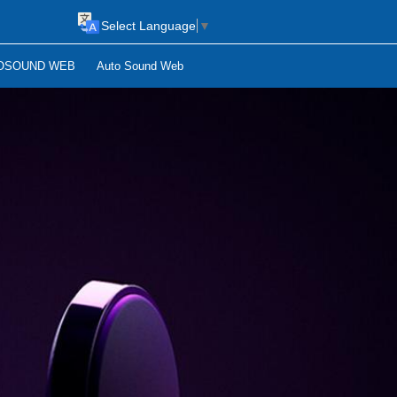
Select Language
▼
OSOUND WEB
Auto Sound Web