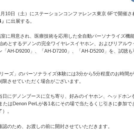
月10日（土）にステーションコンファレンス東京 6Fで開催さ
4」
に出展する。
議室に用意され、医療技術を応用した全自動パーソナライズ機能が
」を始めとするデノンの完全ワイヤレスイヤホン、およびリアルウ
AH-D9200」、「AH-D7200」、「AH-D5200」を、試
erLシリーズ」のパーソナライズ体験には3分から5分程度のお時間
制限させていただく場合がございます。
日にデノンブースに立ち寄り、好みのイヤホン、ヘッドホン
 Pro、またはDenon PerLが各1名にその場で当たるくじ引きに参
了）。
確認のため、お渡しの前に開封させていただきます。