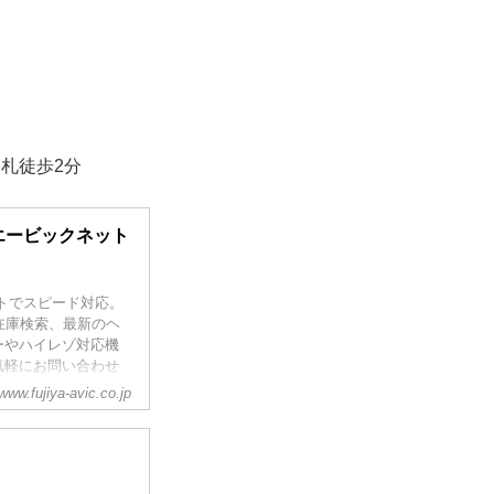
札徒歩2分
ヤエービックネット
トでスピード対応。
中古在庫検索、最新のヘ
ーやハイレゾ対応機
気軽にお問い合わせ
www.fujiya-avic.co.jp