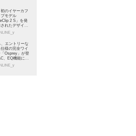
、初のイヤーカフ
ップモデル
eClip 2 S」を発
練されたデザイン
本日より応援購入
ONLINE_y
oから、エントリーな
ム仕様の完全ワイ
Osprey」が登
AC、EQ機能に対
ONLINE_y