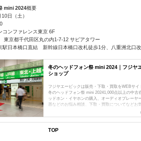
ini 2024
概要
月10日（土）
0
コンファレンス東京 6F
05 東京都千代田区丸の内1-7-12 サピアタワー
京駅日本橋口直結 新幹線日本橋口改札徒歩1分、八重洲北口改
冬のヘッドフォン祭 mini 2024｜フジ
ショップ
フジヤエービックは販売・下取・買取をWEBサイ
冬のヘッドフォン祭 mini 20241,000点以上の
ッドホン・イヤホンの購入、オーディオプレーヤ
器などのお悩み相談、下取・買取についてなどお
ください。
TOP