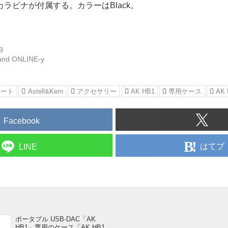
ラビナが付属する。カラーはBlack。
9
und ONLINE-y
ユート
Astell&Kern
アクセサリー
AK HB1
専用ケース
AK 
Facebook
はてブ
LINE
ポータブル USB-DAC「AK
HB1」専用のケース「AK HB1