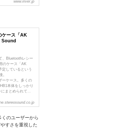
www.iriver.jp
用のケース「AK
 Sound
Bluetoothレシー
専用のケース「AK
月を予定しているという
後。
Uレザーケース。多くの
HB1本体をしっかり
まとめられて...
ine.stereosound.co.jp
ス。多くのユーザーから
びやすさを重視した