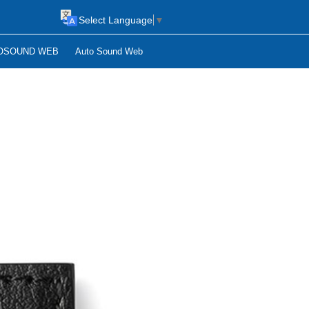
Select Language
▼
OSOUND WEB
Auto Sound Web