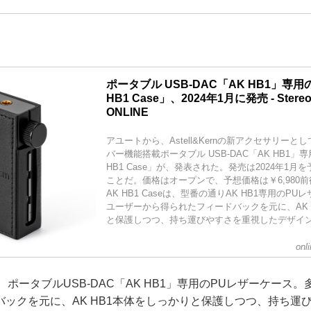
ポータブル USB-DAC「AK HB1」専
HB1 Case」、2024年1月に発売 - Stereo
ONLINE
アユートから、Astell&Kernの新アクセサリーとして、
バー機能搭載ポータブル USB-DAC「AK HB1」
HB1 Case」が、発表された。発売は2024年1
ことだ。価格はオープンで、予想価格は￥6,980前
AK HB1 Caseは、型番の通りAK HB1専用のP
ユーザーから得られたフィードバックを元に、AK 
と保護しつつ、持ち運びやすさを重視したデザインに
onl
eは、ポータブルUSB-DAC「AK HB1」専用のPUレザーケー
バックを元に、AK HB1本体をしっかりと保護しつつ、持ち運