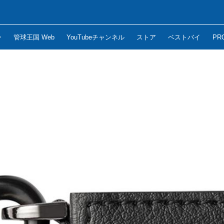
ー
管球王国 Web
YouTubeチャンネル
ストア
ベストバイ
PR