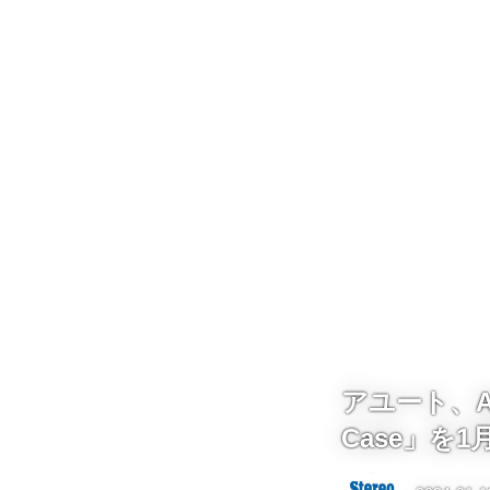
アユート、As
Case」を1