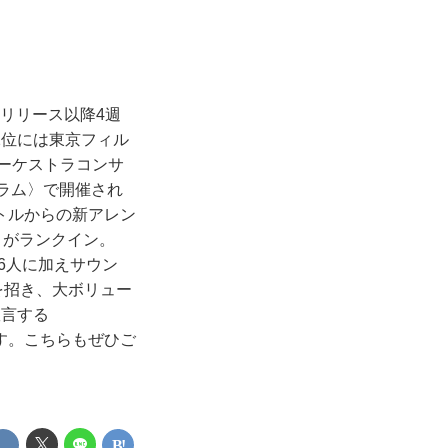
! リリース以降4週
2位には東京フィル
ーケストラコンサ
ーラム〉で開催され
トルからの新アレン
』がランクイン。
ー6人に加えサウン
Yを招き、大ボリュー
宣言する
す。こちらもぜひご