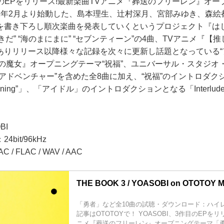
作目のEPをリリース!最新楽曲TVアニメ『葬送のフリーレン』オー
22年2月より始動した、島本理生、辻村深月、宮部みゆき、森絵
を書き下ろし順次楽曲を発表していくというプロジェクト『は
好きだ” “海のまにまに” “セブンティーン”の4曲、TVアニメ『
ありリリース以降様々な記録を次々に更新し話題となっている“
星の魔女』オープニングテーマ“祝福”、ユニバーサル・スタジオ
アドベンチャー”を含めた全8曲に加え、“祝福”のイントロダク
Awakening”」、「アイドル」のイントロダクションとなる「Interlude 
BI
bit/96kHz
 FLAC / WAV / AAC
THE BOOK 3 / YOASOBI on OTOTOY Mu
「勇者」など全10曲の試聴・ダウンロード：ハイ
記事はOTOTOYで！ YOASOBI、3作目のEPを
ニメ『葬送のフリーレン』オープニングテーマ「