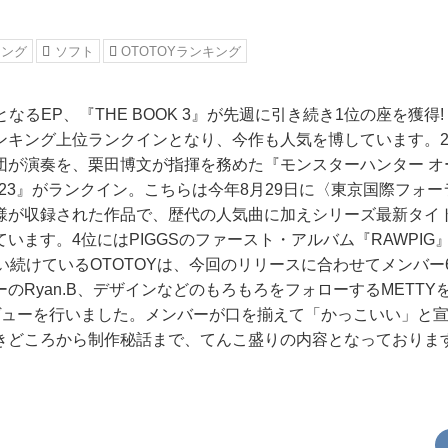
キング
ソフト
OTOTOYランキング
目となるEP、『THE BOOK 3』が先週に引き続き1位の座を獲得
ンキング上位ランクインとなり、今作も人気を博しています。
団が演奏を、栗田博文が指揮を務めた『モンスターハンター オ
023』がランクイン。こちらは今年8月29日に〈東京国際フォ
様が収録された作品で、歴代の人気曲に加えシリーズ最新タイ
います。4位にはPIGGSのファースト・アルバム『RAWPIG
追い続けているOTOTOYは、今回のリリースに合わせてメンバ
のRyan.B、デザインなどのもろもろをフォローするMETT
ヴューを行いました。メンバーが口を揃えて「かっこいい」と
の聴きどころから制作秘話まで、てんこ盛りの内容となっておりま