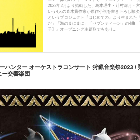
2022年2月より始動した、島本理生・辻村深月・
いう4人の直木賞作家が原作小説を書き下ろし順次
というプロジェクト『はじめての』より生まれた
だ」「海のまにまに」「セブンティーン」の4曲、
子】』オープニング主題歌でもあり...
ハンター オーケストラコンサート 狩猟音楽祭2023 / 栗
ニー交響楽団