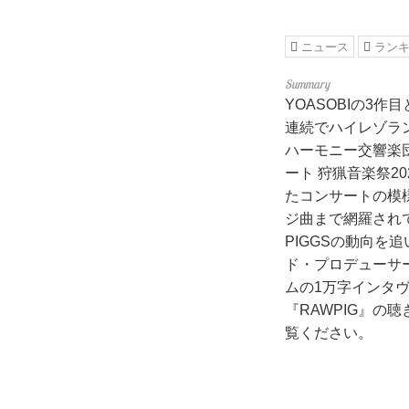
ニュース
ラン
YOASOBIの3作
連続でハイレゾラ
ハーモニー交響楽
ート 狩猟音楽祭2
たコンサートの模
ジ曲まで網羅されて
PIGGSの動向を
ド・プロデューサー
ムの1万字インタ
『RAWPIG』
覧ください。