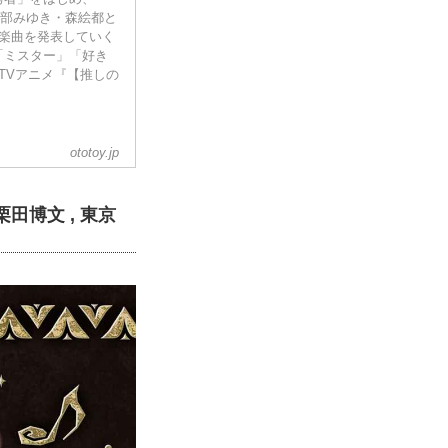
宮部みゆき・森絵都と
楽曲を発表していく
「ミスター」「好き
TVアニメ『【推しの
ototoy.jp
田博文 , 東京