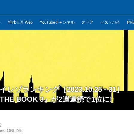
ー
管球王国 Web
YouTubeチャンネル
ストア
ベストバイ
PR
イレゾランキング［2023.10.25 - 31］
『THE BOOK 3』が2週連続で1位に!
2
und ONLINE