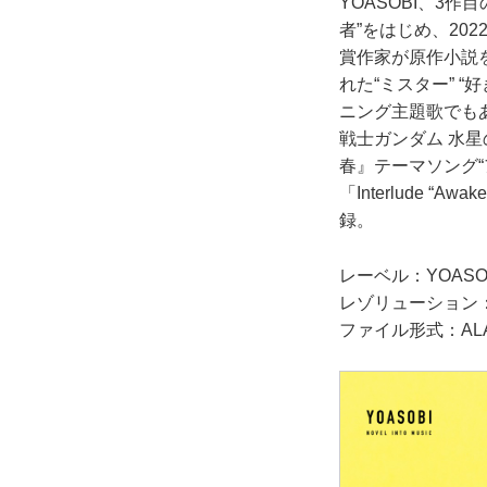
YOASOBI、3
者”をはじめ、20
賞作家が原作小説
れた“ミスター” “
ニング主題歌でも
戦士ガンダム 水
春』テーマソング“
「Interlude “
録。
レーベル：YOASO
レゾリューション：24
ファイル形式：ALAC /