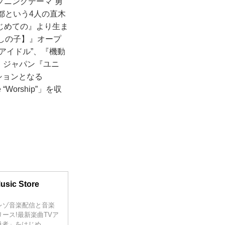
プニングテーマ“勇
都という4人の直木
じめての』より生ま
【推しの子】』オープ
アイドル”、『機動
・ジャパン『ユニ
ションとなる
“Worship”」を収
sic Store
レゾ音楽配信と音楽
リリース!最新楽曲TVア
勇者」をはじめ、