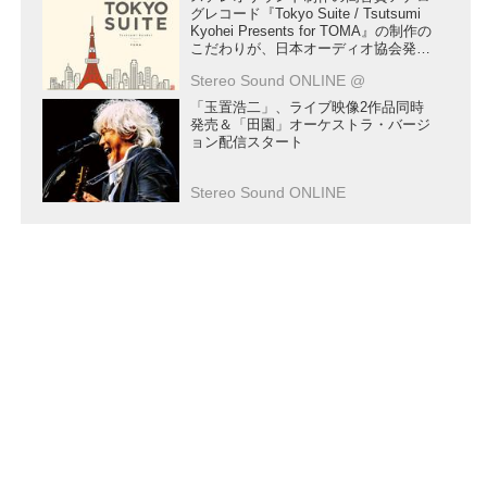
グレコード『Tokyo Suite / Tsutsumi
Kyohei Presents for TOMA』の制作の
こだわりが、日本オーディオ協会発行
の季刊誌「JASジャーナル」に掲載さ
Stereo Sound ONLINE @
れました
「玉置浩二」、ライブ映像2作品同時
発売＆「田園」オーケストラ・バージ
ョン配信スタート
Stereo Sound ONLINE