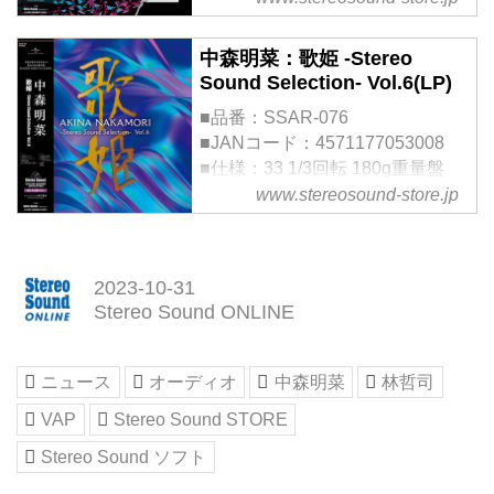
■限定生産
■企画・販売：株式会社ステレオ
中森明菜：歌姫 -Stereo
サウンド
Sound Selection- Vol.6(LP)
■制作・発売：ユニバーサルミ
■品番：SSAR-076
ュ...
■JANコード：4571177053008
■仕様：33 1/3回転 180g重量盤
■限定生産
www.stereosound-store.jp
■企画・販売：株式会社ステレオ
サウンド
■制作・発売：ユニバーサルミュ
2023-10-31
ージック合同会社
Stereo Sound ONLINE
歌姫シ...
ニュース
オーディオ
中森明菜
林哲司
VAP
Stereo Sound STORE
Stereo Sound ソフト