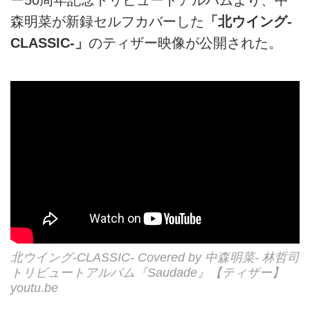
森明菜が新録セルフカバーした
「北ウイング-
CLASSIC-」
のティザー映像が公開された。
北ウイング-CLASSIC- Covered by 中森明菜- 林哲司
トリビュートアルバム『Saudade』【ティザー】
youtu.be