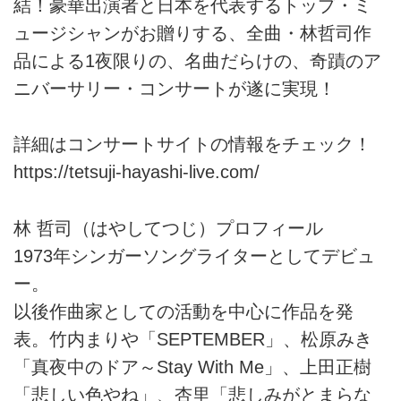
結！豪華出演者と日本を代表するトップ・ミ
ュージシャンがお贈りする、全曲・林哲司作
品による1夜限りの、名曲だらけの、奇蹟のア
ニバーサリー・コンサートが遂に実現！
詳細はコンサートサイトの情報をチェック！
https://tetsuji-hayashi-live.com/
林 哲司（はやしてつじ）プロフィール
1973年シンガーソングライターとしてデビュ
ー。
以後作曲家としての活動を中心に作品を発
表。竹内まりや「SEPTEMBER」、松原みき
「真夜中のドア～Stay With Me」、上田正樹
「悲しい色やね」、杏里「悲しみがとまらな