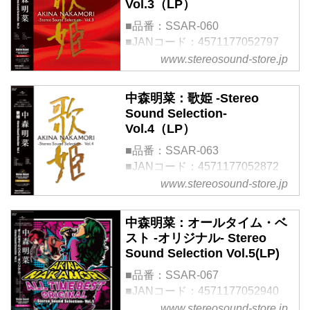
Vol.3（LP）
ージック合同会社
■品番：SSAR-060
■JANコード：4571177052797
■仕様：33 1/3回転 180g重量盤
www.stereosound-store.jp
■限定生産
■企画・販売：株式会社ステレオ
中森明菜：歌姫 -Stereo
サウンド
Sound Selection-
■制作・発売：ユニバーサルミュ
Vol.4（LP）
ージック合同会社
■品番：SSAR-063
■JANコード：4571177052872
■仕様：33 1/3回転 180g重量盤
www.stereosound-store.jp
■限定生産
■企画・販売：株式会社ステレオ
中森明菜：オールタイム・ベ
サウンド
スト -オリジナル- Stereo
■制作・発売：ユニバーサルミュ
Sound Selection Vol.5(LP)
ージック合同会社
■品番：SSAR-067
■JANコード：4571177052940
■仕様：33 1/3回転 180g重量盤
www.stereosound-store.jp