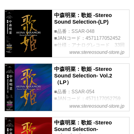
中森明菜：歌姫 -Stereo
Sound Selection-(LP)
■品番：SSAR-048
■JANコード：4571177052452
■仕様：アナログレコード 33回
転 180g 重量盤
www.stereosound-store.jp
■制作・発売：ユニバーサルミュ
ージック合同会社
中森明菜：歌姫 -Stereo
■企画・販売：株式会社ステレオ
Sound Selection- Vol.2
サウン...
（LP）
■品番：SSAR-054
■JANコード：4571177052759
■仕様：33 1/3回転 180g重量盤
www.stereosound-store.jp
■限定生産
■企画・販売：株式会社ステレオ
中森明菜：歌姫 -Stereo
サウンド
Sound Selection-
■制作・発売：ユニバーサルミュ