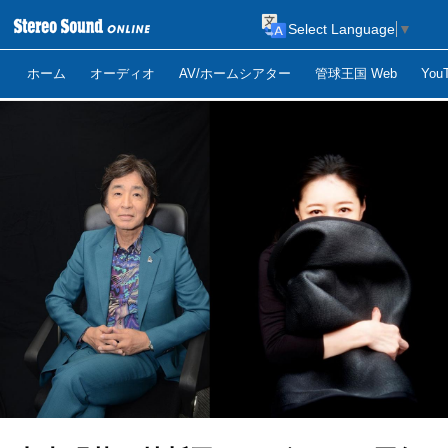
Select Language
▼
ホーム
オーディオ
AV/ホームシアター
管球王国 Web
Yo