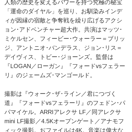
人類の歴史を変えるパワーを持つ究極の秘宝
「運命のダイヤル」を巡り、お馴染みインデ
ィが因縁の宿敵と争奪戦を繰り広げるアクシ
ョン･アドベンチャー超大作。共演はマッツ･
ミケルセン、フィービー･ウォーラー＝ブリッ
ジ、アントニオ･バンデラス、ジョン･リス＝
デイヴィス、トビー･ジョーンズ。監督は
『LOGAN／ローガン』『フォードvsフェラー
リ』のジェームズ･マンゴールド。
撮影は『ウォーク･ザ･ライン／君につづく
道』『フォードvsフェラーリ』のフェドン･パ
パマイケル。ARRIアレクサ LF／同アレクサ
mini LF撮影／4.5Kオープンゲート／アナモフ
ィック撮影。ぢファイルは4K。音楽は偉大な