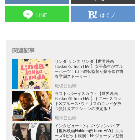
はてブ
LINE
関連記事
リンダ リンダ リンダ【世界映画
Hakken伝 from HiVi】女子高生がブル
ーハーツ！山下敦弘監督が贈る傑作青
春学園ストーリー！
堀切日出晴
ラスト･ボーイスカウト【世界映画
Hakken伝 from HiVi】トニー･スコッ
ト✕ブルース･ウィリスのコンビが放
つ負け犬アクションの決定版！
堀切日出晴
インタビュー･ウィズ･ヴァンパイア
【世界映画Hakken伝 from HiVi】クル
ーズ&ピット競演！N･ジョーダン監督