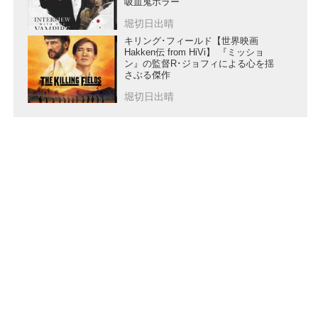
吸血鬼ホラー
堀切日出晴
キリング･フィールド【世界映画
Hakken伝 from HiVi】 『ミッショ
ン』の監督R･ジョフィによる心を揺
さぶる傑作
堀切日出晴