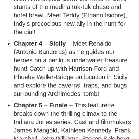
stunts of the medina tuk-tuk chase and
hotel brawl. Meet Teddy (Ethann Isidore),
Indy's precocious new ally in the hunt for
the dial!
Chapter 4 – Sicily
– Meet Renaldo
(Antonio Banderas) as he guides our
heroes on a perilous underwater treasure
hunt! Catch up with Harrison Ford and
Phoebe Waller-Bridge on location in Sicily
and explore the caverns, traps, and bugs
surrounding Archimedes' tomb!
Chapter 5 – Finale
– This featurette
breaks down the thrilling climax to the
Indiana Jones series. Cast and filmmakers
James Mangold, Kathleen Kennedy, Frank
Marshall, John Williams, Steven Spielberg,