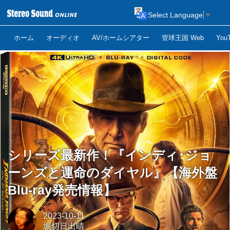
Select Language
▼
ホーム
オーディオ
AV/ホームシアター
管球王国 Web
Yo
シリーズ最新作！『インディ･ジョ
ーンズと運命のダイヤル』【海外盤
Blu-ray発売情報】
2023-10-11
堀切日出晴