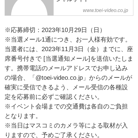
中野×杉並×豊島アニメ・マンガフ
www.toei-video.co.jp
ェス2023 in 中野 50周年記念 キ
ューティーハニーFES 1973年に
※応募締切：2023年10月29日（日）
誕生したTVアニメーションか
ら、5度にわたるアニメ化、3度に
※当選メール1通につき、お一人様有効です。
わたる実写映画＆ドラマ化、さら
当選者には、2023年11月3日（金）までに、座
に2020年には舞台化されるなど
席番号付きで [当選通知メール]を送信いたしま
不滅の人気を誇る永井豪原作の
『キューティーハニー』。何度も
す。携帯電話のメールアドレスでお申し込み
生まれ変わったその魅力を、各作
の場合、「@toei-video.co.jp」からのメールが
品に携わった様々なゲストをお招
確実に受信できるよう、メール受信の各種設
きしてスペシャルトークを展開す
る「50周年記念 キュティーハニ
定を応募前に必ずご確認ください。
ーFES」の開催が決定しました。
※イベント会場までの交通費は各自のご負担
（C)ダイナミック企画・東映アニ
となります。
メーション ...
※当日はマスコミのカメラ等による取材が入
りますので、予めご了承ください。