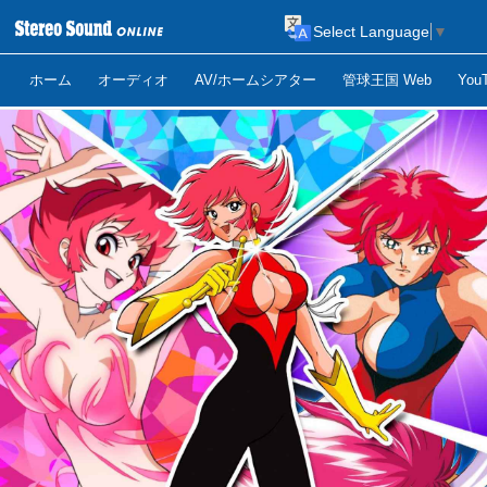
Select Language
▼
ホーム
オーディオ
AV/ホームシアター
管球王国 Web
Yo