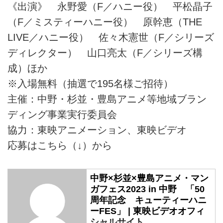
《出演》 永野愛（F／ハニー役） 平松晶子
（F／ミスティーハニー役） 原幹恵（THE
LIVE／ハニー役） 佐々木憲世（F／シリーズ
ディレクター） 山口亮太（F／シリーズ構
成）ほか
※入場無料（抽選で195名様ご招待）
主催：中野・杉並・豊島アニメ等地域ブラン
ディング事業実行委員会
協力：東映アニメーション、東映ビデオ
応募はこちら（↓）から
中野×杉並×豊島アニメ・マン
ガフェス2023 in 中野 「50
周年記念 キューティーハニ
ーFES」 | 東映ビデオオフィ
シャルサイト