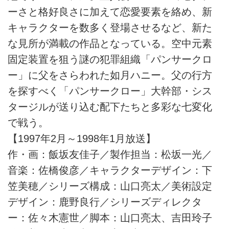
ーさと格好良さに加えて恋愛要素を絡め、新
キャラクターを数多く登場させるなど、新た
な見所が満載の作品となっている。空中元素
固定装置を狙う謎の犯罪組織「パンサークロ
ー」に父をさらわれた如月ハニー。父の行方
を探すべく「パンサークロー」大幹部・シス
タージルが送り込む配下たちと多彩な七変化
で戦う。
【1997年2月～1998年1月放送】
作・画：飯坂友佳子／製作担当：松坂一光／
音楽：佐橋俊彦／キャラクターデザイン：下
笠美穂／シリーズ構成：山口亮太／美術設定
デザイン：鹿野良行／シリーズディレクタ
ー：佐々木憲世／脚本：山口亮太、吉田玲子