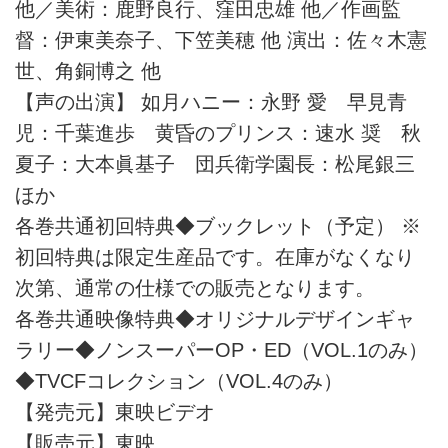
他／美術：鹿野良行、窪田忠雄 他／作画監
督：伊東美奈子、下笠美穂 他 演出：佐々木憲
世、角銅博之 他
【声の出演】 如月ハニー：永野 愛 早見青
児：千葉進歩 黄昏のプリンス：速水 奨 秋
夏子：大本眞基子 団兵衛学園長：松尾銀三
ほか
各巻共通初回特典◆ブックレット（予定） ※
初回特典は限定生産品です。在庫がなくなり
次第、通常の仕様での販売となります。
各巻共通映像特典◆オリジナルデザインギャ
ラリー◆ノンスーパーOP・ED（VOL.1のみ）
◆TVCFコレクション（VOL.4のみ）
【発売元】東映ビデオ
【販売元】東映