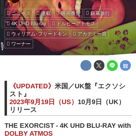
ニュース
連載
映画番長
銀幕旅行
4K UHD Blu-ray
ドルビーアトモス
ウィリアム･フリードキン
アカデミー賞
ワーナー
《UPDATED》
米国／UK盤『エクソシ
スト』
2023年9月19日（US）
10月9日（UK）
リリース
THE EXORCIST - 4K UHD BLU-RAY with
DOLBY ATMOS