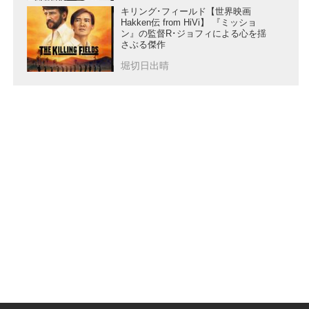
キリング･フィールド【世界映画
Hakken伝 from HiVi】 『ミッショ
ン』の監督R･ジョフィによる心を揺
さぶる傑作
堀切日出晴