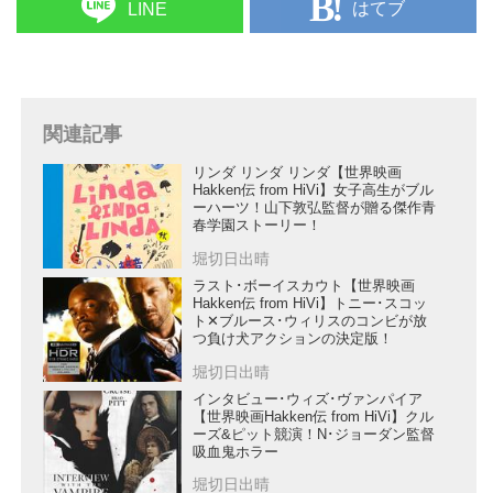
はてブ
LINE
関連記事
リンダ リンダ リンダ【世界映画
Hakken伝 from HiVi】女子高生がブル
ーハーツ！山下敦弘監督が贈る傑作青
春学園ストーリー！
堀切日出晴
ラスト･ボーイスカウト【世界映画
Hakken伝 from HiVi】トニー･スコッ
ト✕ブルース･ウィリスのコンビが放
つ負け犬アクションの決定版！
堀切日出晴
インタビュー･ウィズ･ヴァンパイア
【世界映画Hakken伝 from HiVi】クル
ーズ&ピット競演！N･ジョーダン監督
吸血鬼ホラー
堀切日出晴