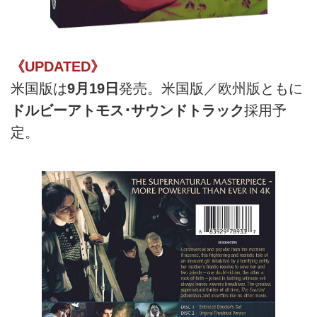
《UPDATED》
米国版は
9月19日
発売。米国版／欧州版ともに
ドルビーアトモス･サウンドトラック
採用予
定。