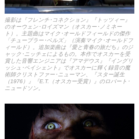
撮影は『フレンチ･コネクション』『トッツィー』
のオーウェン･ロイズマン（オスカー･ノミネー
ト）。主題曲はマイク･オールドフィールドの傑作
「チューブラー･ベルズ」（演奏マイク･オールドフ
ィールド）。追加楽曲は『愛と青春の旅だち』のジ
ャック･ニッチェによるもの。本作でオスカーを受
賞した音響エンジニアは『アマデウス』『イングリ
ッシュ･ペイシェント』でオスカーに輝く録音の魔
術師クリストファー･ニューマン、『スター誕生
（1976）』『E.T.（オスカー受賞）』のロバート･
ニュードソン。