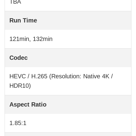
TBA
Run Time
121min, 132min
Codec
HEVC / H.265 (Resolution: Native 4K /
HDR10)
Aspect Ratio
1.85:1