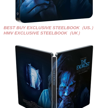
BEST BUY EXCLUSIVE STEELBOOK（US.）
HMV EXCLUSIVE STEELBOOK（UK）