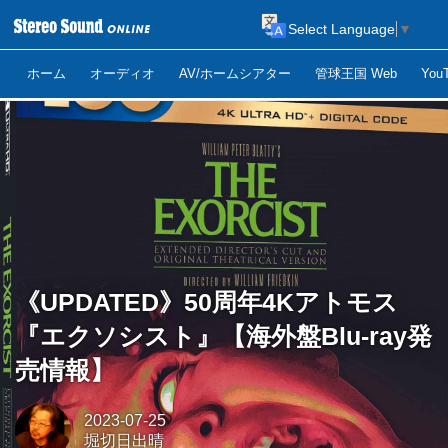
Select Language
▼
ホーム
オーディオ
AV/ホームシアター
管球王国 Web
Yo
《UPDATED》50周年4Kアトモス
『エクソシスト』【海外盤Blu-ray発
売情報】
2023-07-25
堀切日出晴