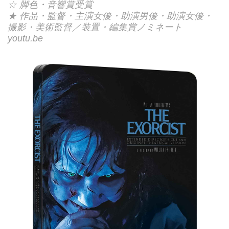
☆ 脚色・音響賞受賞
★ 作品・監督・主演女優・助演男優・助演女優・
撮影・美術監督／装置・編集賞ノミネート
youtu.be