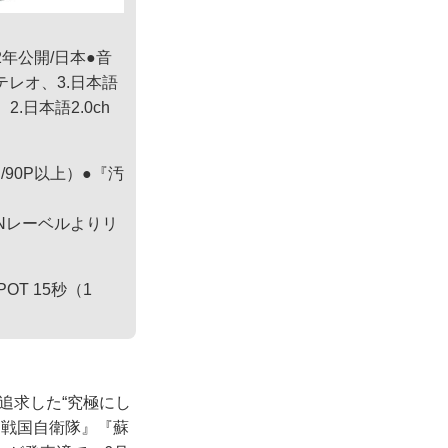
2年公開/日本●音
hステレオ、3.日本語
.日本語2.0ch
ー/90P以上）●『汚
ANレーベルよりリ
T 15秒（1
追求した“究極にし
『戦国自衛隊』『蘇