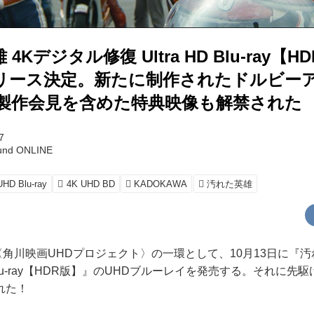
4Kデジタル修復 Ultra HD Blu-ray【H
リリース決定。新たに制作されたドルビー
 製作会見を含めた特典映像も解禁された
7
und ONLINE
UHD Blu-ray
4K UHD BD
KADOKAWA
汚れた英雄
〈角川映画UHDプロジェクト〉の一環として、10月13日に『汚
HD Blu-ray【HDR版】』のUHDブルーレイを発売する。それに
れた！