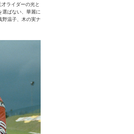
天才ライダーの光と
を選ばない、華麗に
浅野温子、木の実ナ