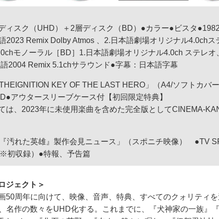
層ディスク（UHD）＋2層ディスク（BD）●カラー●ビスタ●198
語2023 Remix Dolby Atmos 、2.日本語劇場オリジナル4.0c
0chモノーラル［BD］1.日本語劇場オリジナル4.0ch ステレオ、2
2004 Remix 5.1chサラウンド●字幕：日本語字幕
EIGNITION KEY OF THE LAST HERO」（A4/ソフトカバ
CD●アウタースリーブケース付【初回限定特典】
ては、2023年に未使用楽曲を含めた完全版としてCINEMA-K
『汚れた英雄』製作会見ニュース」（スポニチ映像） ●TV SPO
種※初収録）●特報、予告篇
プロジェクト＞
映画50周年に向けて、映像、音声、特典、すべてのクォリティを
で、名作の数々をUHD化する。これまでに、『犬神家の一族』