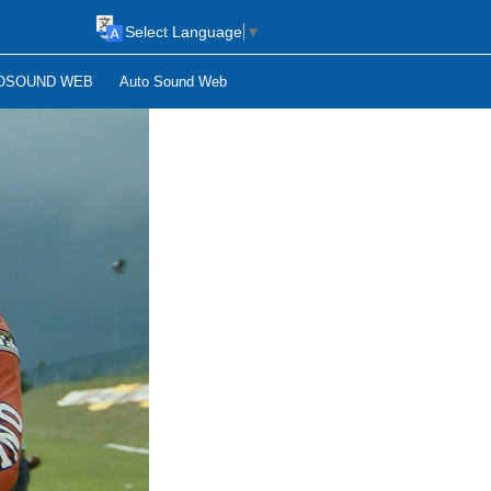
Select Language
▼
OSOUND WEB
Auto Sound Web