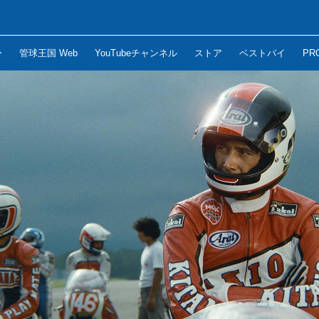
ー
管球王国 Web
YouTubeチャンネル
ストア
ベストバイ
PR