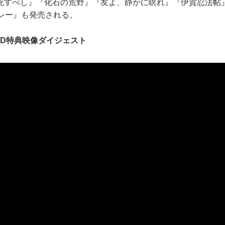
死すべし』『化石の荒野』『友よ、静かに瞑れ』『伊賀忍法帖
バレー』も発売される。
HD特典映像ダイジェスト