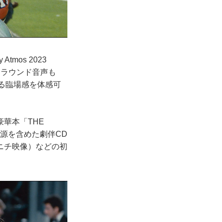
os 2023
hサラウンド音声も
わる臨場感を体感可
華本「THE
、初音源を含めた劇伴CD
ニチ映像）などの初