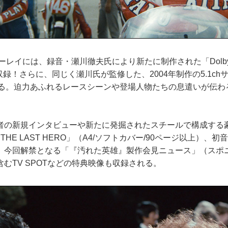
イには、録音・瀬川徹夫氏により新たに制作された「Dolby Atm
初収録！さらに、同じく瀬川氏が監修した、2004年制作の5.1c
録される。迫力あふれるレースシーンや登場人物たちの息遣いが伝
の新規インタビューや新たに発掘されたスチールで構成する豪
Y OF THE LAST HERO」（A4/ソフトカバー/90ページ以上）
、今回解禁となる「『汚れた英雄』製作会見ニュース」（スポ
むTV SPOTなどの特典映像も収録される。