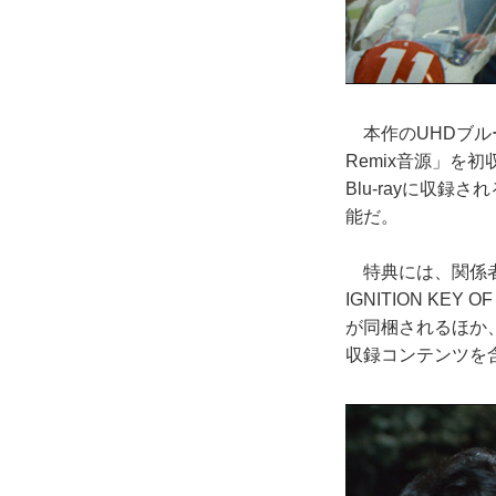
本作のUHDブルーレ
Remix音源」を
Blu-rayに収
能だ。
特典には、関係者
IGNITION KE
が同梱されるほか
収録コンテンツを含