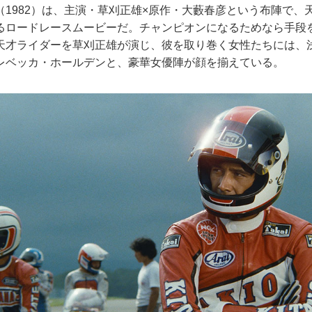
1982）は、主演・草刈正雄×原作・大藪春彦という布陣で、
るロードレースムービーだ。チャンピオンになるためなら手段
天才ライダーを草刈正雄が演じ、彼を取り巻く女性たちには、
レベッカ・ホールデンと、豪華女優陣が顔を揃えている。