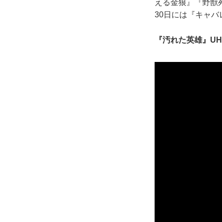
える金狼』『野獣
30日には『キャ
『汚れた英雄』U