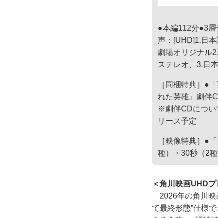
●本編112分●3
声：[UHD]1.日本
劇場オリジナル2.
ステレオ、3.日本語
［同梱特典］●「TH
れた英雄』劇伴
※劇伴CDについ
リース予定
［映像特典］●「
種）・30秒（2
＜角川映画UHD
2026年の角川
て最終形態”仕様