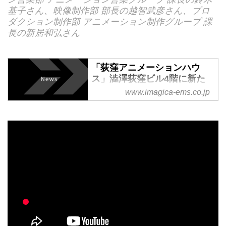
基子さん、映像制作部 部長の越智武彦さん、プロ
ダクション制作部 アニメーション制作グループ 課
長の新居和弘さん
「荻窪アニメーションハウ
ス」澁澤荻窪ビル4階に新た
にフロアを拡張 | Imagica
www.imagica-ems.co.jp
Entertainment Media
Services, Inc.
株式会社IMAGICAエンタテインメ
ントメディアサービスは、「荻窪
アニメーションハウス」がある澁
澤荻窪ビル7階に加え、5月10日
より新たに4階にフロアを拡張し
営業を開始しました。