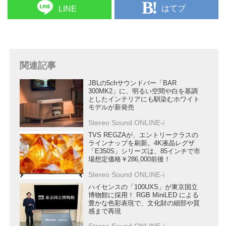
はてブ
LINE
関連記事
JBLの5chサウンドバー「BAR
300MK2」に、明るい空間や白を基調
としたインテリアにも馴染むホワイト
モデルが新発売
Stereo Sound ONLINE-i
TVS REGZAが、エントリークラスの
ラインナップを刷新。4K液晶レグザ
「E350S」シリーズは、85インチで市
場想定価格￥286,000前後！
Stereo Sound ONLINE-i
ハイセンスの「100UXS」が東京国立
博物館に採用！ RGB MiniLED による
豊かな色彩表現で、文化財の細部や質
感まで再現