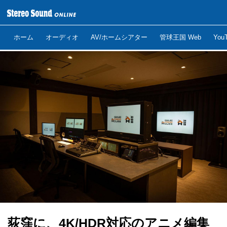
ホーム
オーディオ
AV/ホームシアター
管球王国 Web
Yo
荻窪に、4K/HDR対応のアニメ編集