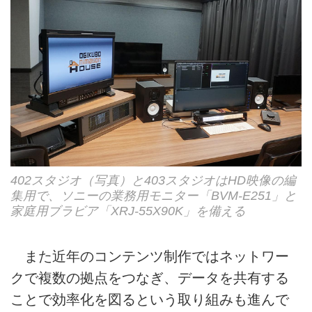
402スタジオ（写真）と403スタジオはHD映像の編
集用で、ソニーの業務用モニター「BVM-E251」と
家庭用ブラビア「XRJ-55X90K」を備える
また近年のコンテンツ制作ではネットワー
クで複数の拠点をつなぎ、データを共有する
ことで効率化を図るという取り組みも進んで