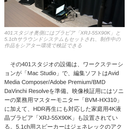
401スタジオ奥側にはブラビア「XRJ-55X90K」と
5.1chサラウンドシステムもセットされ、制作中の
作品をシアター環境で検証できる
その401スタジオの設備は、ワークステーシ
ョンが「Mac Studio」で、編集ソフトはAvid
Media Composer/Adobe Premium/BMD
DaVinchi Resolveを準備。映像検証用にはソニ
ーの業務用マスターモニター「BVM-HX310」
に加えて、HDR再生にも対応した家庭用4K液
晶ブラビア「XRJ-55X90K」も設置されてい
る。5.1ch用スピーカーはジェネレックのアク