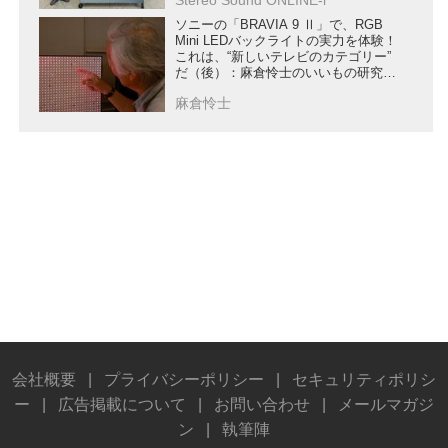
Stereo Sound ONLINE-i
ソニーの「BRAVIA 9 Ⅱ」で、RGB
Mini LEDバックライトの実力を体験！
これは、“新しいテレビのカテゴリー”
だ（後）：麻倉怜士のいいもの研究所
レポート137
麻倉怜士
会社概要
|
プライバシーポリシー
|
セキュリティポリシ
ー
|
広告掲載について
|
お問い合わせ
|
メールマガジ
ン
|
執筆陣