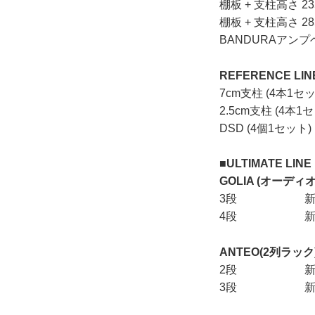
棚板 + 支柱高さ 
棚板 + 支柱高さ 
BANDURAアンプ
REFERENCE L
7cm支柱 (4本1
2.5cm支柱 (4本
DSD (4個1セ
■ULTIMATE LINE
GOLIA (オーディ
3段 新価格 1
4段 新価格 
ANTEO(2列ラック
2段 新価格 2
3段 新価格 