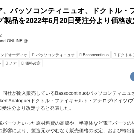
ア、バッソコンティニュオ、ドクトル・
製品を2022年6月20日受注分より価格改
2
ound ONLINE @
エンドオーディオ
バッソコンティニュオ
Bassocontinuo
ドクトル
e
ノア
価格改定
社が輸入販売しているBassocontinuo(バッソコンティニュ
ickert Analogue(ドクトル・ファイキャルト・アナログ/ドイ
20日受注分より改定すると発表した。
パーツといった原材料費の高騰や、半導体など電子パーツの
の影響により、製造元がやむなく販売価格の改定、および輸出