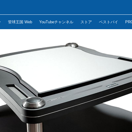
ー
管球王国 Web
YouTubeチャンネル
ストア
ベストバイ
PR