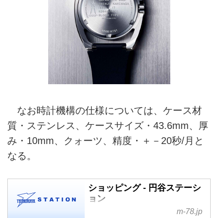
なお時計機構の仕様については、ケース材
質・ステンレス、ケースサイズ・43.6mm、厚
み・10mm、クォーツ、精度・＋－20秒/月と
なる。
ショッピング - 円谷ステーシ
ョン
m-78.jp
ウルトラマンシリーズを中心とす