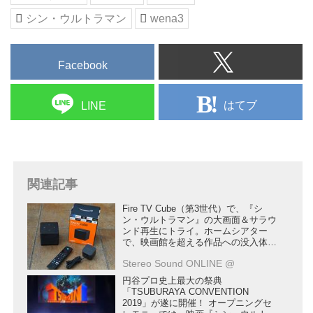
シン・ウルトラマン
wena3
Facebook
はてブ
LINE
関連記事
Fire TV Cube（第3世代）で、『シ
ン・ウルトラマン』の大画面＆サラウ
ンド再生にトライ。ホームシアター
で、映画館を超える作品への没入体験
ができた
Stereo Sound ONLINE @
円谷プロ史上最大の祭典
「TSUBURAYA CONVENTION
2019」が遂に開催！ オープニングセ