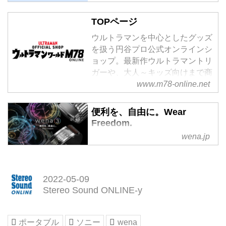
る円谷プロ作品の最新情報をチェ
ック！
TOPページ
ウルトラマンを中心としたグッズ
を扱う円谷プロ公式オンラインシ
ョップ。最新作ウルトラマントリ
ガーや、大人～キッズ向けまで商
品を幅広く取り揃えています。
www.m78-online.net
便利を、自由に。Wear
Freedom.
wena.jp
見た目は腕時計そのままに、バン
ド部に機能を入れ込んだスマート
ウォッチ wena 公式サイト。もっ
と人々に自然に電子機器を身に着
2022-05-09
けて欲しい、そんな想いで開発を
Stereo Sound ONLINE-y
続けています。
ポータブル
ソニー
wena