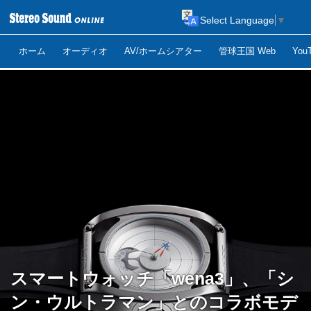
Select Language
▼
ホーム
オーディオ
AV/ホームシアター
管球王国 Web
Yo
スマートウォッチ「wena3」、「シ
ン・ウルトラマン」とのコラボモデ