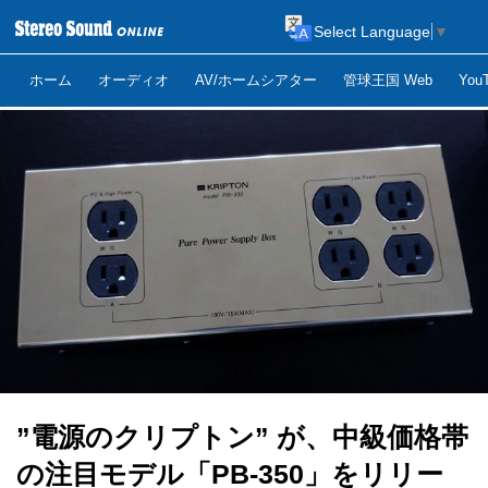
Select Language
▼
ホーム
オーディオ
AV/ホームシアター
管球王国 Web
Yo
”電源のクリプトン” が、中級価格帯
の注目モデル「PB-350」をリリー