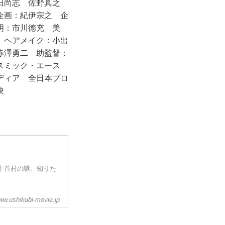
與田尚志 佐野真之
企画：紀伊宗之 企
明：市川徳充 美
 ヘアメイク：小出
赤澤勇二 助監督：
アスミック・エース
ディア 全日本プロ
映
牛首村の謎、知りた
ww.ushikubi-movie.jp