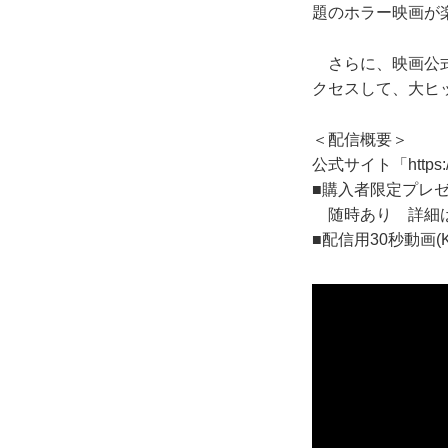
題のホラー映画が
さらに、映画公式
クセスして、大ヒ
＜配信概要＞
公式サイト「
https
■購入者限定プレ
随時あり 詳細は
■配信用30秒動画(