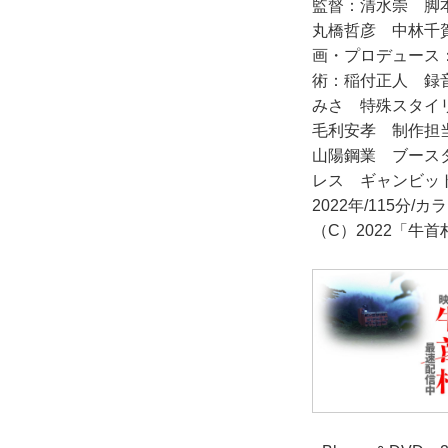
監督：清水崇 脚
丸橋哲彦 中林千
画・プロデュース
術：稲付正人 録
みさ 特殊スタイ
毛利安孝 制作担
山陽鋼業 ブース
レス ギャンビッ
2022年/115分/カラ
（C）2022「牛