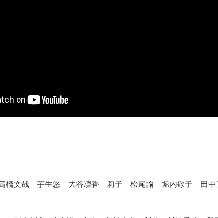
久 高橋文哉 芋生悠 大谷凜香 莉子 松尾諭 堀内敬子 田