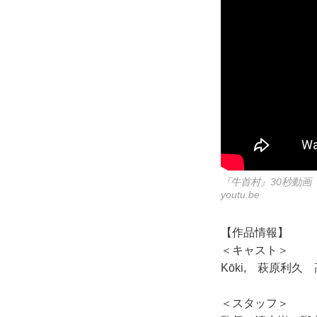
『牛首村』30秒動画
youtu.be
【作品情報】
＜キャスト＞
Kōki, 萩原利
＜スタッフ＞