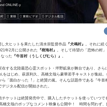
2
und ONLINE-y
首村
東映
東映ビデオ
デジタル配信
公開し大ヒットを果たした清水崇監督作品
『犬鳴村』
。それに続
021年2月に公開された
『樹海村』
。そして待望の「恐怖の村」
となった
『牛首村（うしくびむら）』
。
在する北陸最恐心霊スポット・坪野鉱泉が舞台であり、さら
ki,をはじめ、萩原利久、高橋文哉ら豪華若手キャストが集結
から「面白かった︕」と絶賛の嵐。そんな話題作である『牛首
でデジタル配信が開始された。
チケットは絶賛発売中で、購入したチケットを使っていつで
久、高橋文哉のポップなコメント映像も公開中！ 時間を問わず