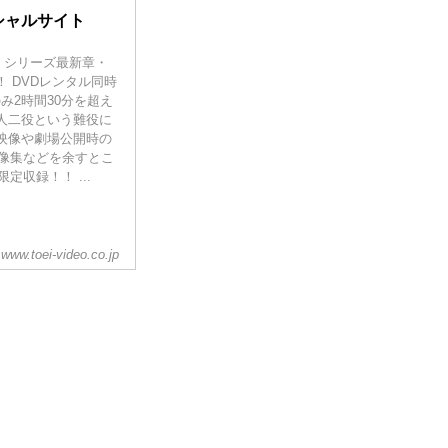
シャルサイト
】シリーズ最新章・
売！ DVDレンタル同時
のみ2時間30分を超え
人二役という難役に
グ映像や劇場公開時の
映像集などを余すとこ
定収録！！ ...
www.toei-video.co.jp