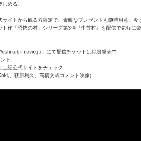
楽しめる。
サイトから観る方限定で、素敵なプレゼントも随時用意。今
ット作「恐怖の村」シリーズ第3弾『牛首村』を配信で気軽に
://ushikubi-movie.jp
」にて配信チケットは絶賛発売中
ゼント
上記公式サイトをチェック
Kōki,、萩原利久、高橋文哉コメント映像)