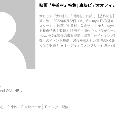
映画『牛首村』特集 | 東映ビデオオフィ
大ヒット「犬鳴村」「樹海村」に続く【恐怖の村
第３弾！ 2022年6月22日（水）Blu-ray＆DVD発
スタート！ 映画『牛首村』公式サイト ★Blu-ray
る映像特典を収録！ 映画初主演作でありながら一
挑んだKōki,緊張の撮影現場に密着したメイキン
数々のイベント映像、SNSを賑わせた驚愕のPR
ろなく収録！ ★オーディオコメンタリーもBlu-ray限
2
und ONLINE-y
首村
東映
東映ビデオ
デジタル配信