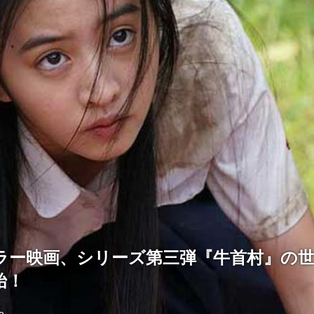
ラー映画、シリーズ第三弾『牛首村』の
始！