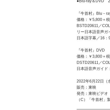
●Blu-ray＆DV
『牛首村』Blu－ra
価格：￥5,800＋税
BSTD20611／C
リー日本語音声ガイ
日本語字幕／16：9【1
『牛首村』DVD
価格：￥3,800＋税
DSTD20611／
日本語音声ガイド：
2022年6月22日
販売：東映
発売：東映ビデオ
（C）「牛首村」