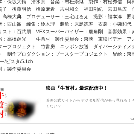
本：保坂大輔 清水崇 音楽：村松崇継 製作：村松秀信 
賀子 後藤明信 檜原麻希 吉村和文 福田剛紀 宮田昌広 
：高橋大典 プロデューサー：三宅はるえ 撮影：福本淳 照
音：西山徹 編集：鈴木理 装飾：原島徳寿 衣裳：小磯和代
リスト：百武朋 VFXスーパーバイザー：鹿角剛 音響効果：
当：高橋輝光 「牛首村」製作委員会：東映 東映ビデオ 
タープロジェクト 竹書房 ニッポン放送 ダイバーシティメ
ト 制作プロダクション：ブースタープロジェクト 配給：東
ー/ビスタ/5.1ch
首村」製作委員会
映画『牛首村』最速配信中！
映画公式サイトからデジタル配信がモゥ見れる！ 
くない？
w