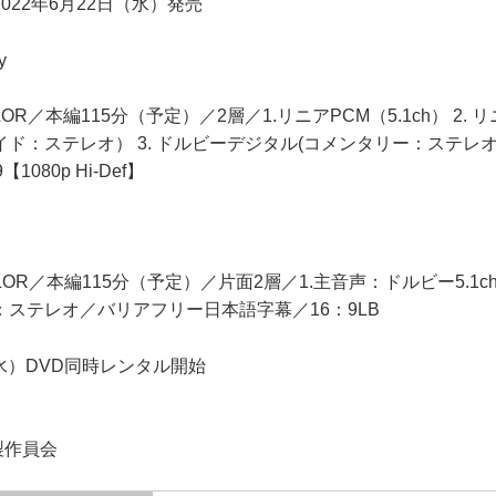
D 2022年6月22日（水）発売
y
OLOR／本編115分（予定）／2層／1.リニアPCM（5.1ch） 2. 
ド：ステレオ） 3. ドルビーデジタル(コメンタリー：ステレ
080p Hi-Def】
COLOR／本編115分（予定）／片面2層／1.主音声：ドルビー5.1c
ステレオ／バリアフリー日本語字幕／16：9LB
（水）DVD同時レンタル開始
製作員会