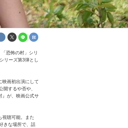
く「恐怖の村」シリ
シリーズ第3弾とし
に映画初出演にして
。公開するや否や、
村』が、映画公式サ
も視聴可能。また
、好きな場所で、話