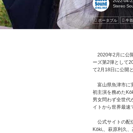
2022-04-2
Stereo So
ポータブル
牛
2020年2月に
ーズ第2弾として2
て2月18日に公開
富山県魚津市に実
初主演を務めたKō
男女問わず全世代
イトから世界最速
公式サイトの配信
Kōki,、萩原利