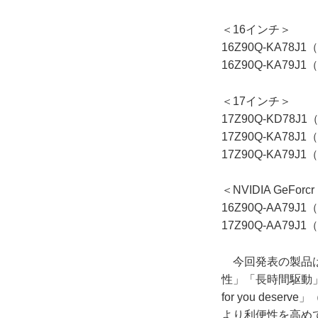
＜16インチ＞
16Z90Q-KA7
16Z90Q-KA7
＜17インチ＞
17Z90Q-KD7
17Z90Q-KA7
17Z90Q-KA7
＜NVIDIA GeFor
16Z90Q-AA7
17Z90Q-AA7
今回発表の製品は
性」「長時間駆動」「
for you de
より利便性を高め