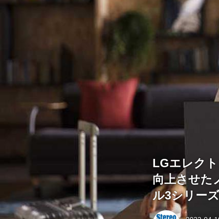
LGエレク
向上させたノ
ル3シリー