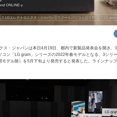
9
und ONLINE-y
LGエレクトロニクス・ジャパン
ノートパソコン
PC
LG gram
クス・ジャパンは本日4月19日、都内で新製品発表会を開き、
コン「LG gram」シリーズの2022年春モデルとなる、3シリ
用モデル除）を5月下旬より発売すると発表した。ラインナッ