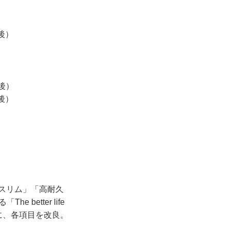
前後）
前後）
前後）
スリム」「高耐久
etter life
うに、各項目を改良。