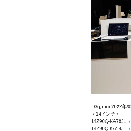
LG gram 2022
＜14インチ＞
14Z90Q-KA7
14Z90Q-KA5