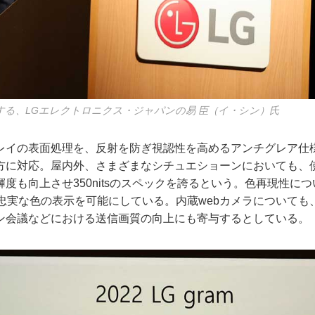
する、LGエレクトロニクス・ジャパンの易 臣（イ・シン）氏
イの表面処理を、反射を防ぎ視認性を高めるアンチグレア仕
方に対応。屋内外、さまざまなシチュエショーンにおいても、
度も向上させ350nitsのスペックを誇るという。色再現性について
、忠実な色の表示を可能にしている。内蔵webカメラについても
ン会議などにおける送信画質の向上にも寄与するとしている。