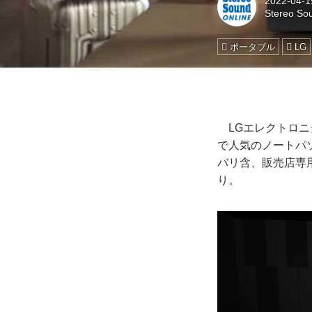
2022-04-1
Stereo So
ポータブル
LG
LGエレクトロニ
で人気のノートパソ
バリ含、販売店専
り。