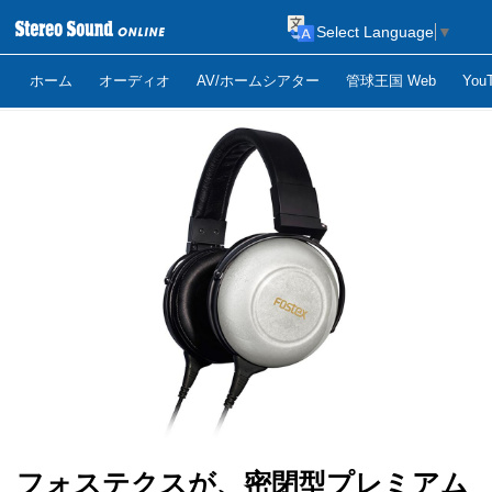
Select Language
▼
ホーム
オーディオ
AV/ホームシアター
管球王国 Web
Yo
フォステクスが、密閉型プレミアム