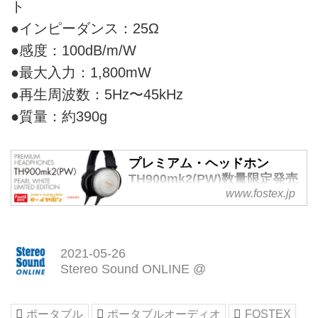
ト
●インピーダンス：25Ω
●感度：100dB/m/W
●最大入力：1,800mW
●再生周波数：5Hz〜45kHz
●質量：約390g
プレミアム・ヘッドホン
TH900mk2(PW)数量限定発売
致します。 | Fostex(フォステ
www.fostex.jp
クス)
2021-05-26
Stereo Sound ONLINE @
ポータブル
ポータブルオーディオ
FOSTEX