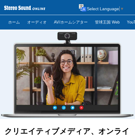
Select Language
▼
ホーム
オーディオ
AV/ホームシアター
管球王国 Web
Yo
クリエイティブメディア、オンライ