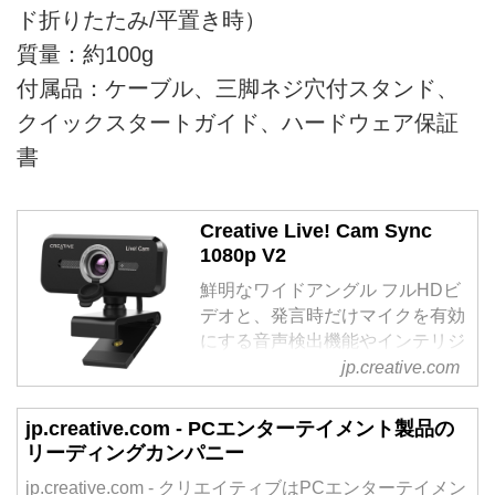
ド折りたたみ/平置き時）
質量：約100g
付属品：ケーブル、三脚ネジ穴付スタンド、
クイックスタートガイド、ハードウェア保証
書
Creative Live! Cam Sync
1080p V2
鮮明なワイドアングル フルHDビ
デオと、発言時だけマイクを有効
にする音声検出機能やインテリジ
ェントなノイズ低減機能で、より
jp.creative.com
スマートで快適なビデオ＆ボイス
コミュニケーションが行える、デ
jp.creative.com - PCエンターテイメント製品の
ュアル マイク内蔵フルHDウェブ
リーディングカンパニー
カメラです。
jp.creative.com - クリエイティブはPCエンターテイメン