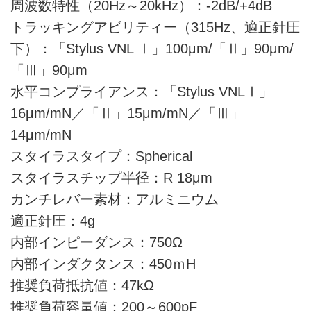
周波数特性（20Hz～20kHz）：-2dB/+4dB
トラッキングアビリティー（315Hz、適正針圧
下）：「Stylus VNL Ⅰ」100μm/「Ⅱ」90μm/
「Ⅲ」90μm
水平コンプライアンス：「Stylus VNLⅠ」
16μm/mN／「Ⅱ」15μm/mN／「Ⅲ」
14μm/mN
スタイラスタイプ：Spherical
スタイラスチップ半径：R 18μm
カンチレバー素材：アルミニウム
適正針圧：4g
内部インピーダンス：750Ω
内部インダクタンス：450ｍH
推奨負荷抵抗値：47kΩ
推奨負荷容量値：200～600pF