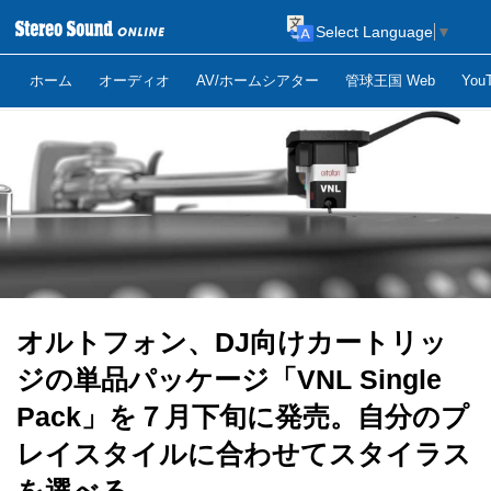
Select Language
▼
ホーム
オーディオ
AV/ホームシアター
管球王国 Web
Yo
オルトフォン、DJ向けカートリッ
ジの単品パッケージ「VNL Single
Pack」を７月下旬に発売。自分のプ
レイスタイルに合わせてスタイラス