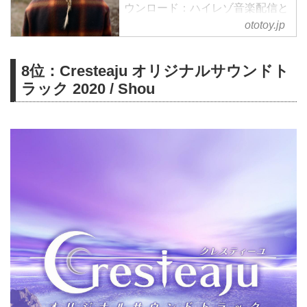
ウンロード：ハイレゾ音楽配信と
音楽記事はOTOTOYで！ テイラ
ototoy.jp
ー・スウィフト、9枚目となるス
タジオ・アルバム『evermore』を
8位：Cresteaju オリジナルサウンドト
サプライズ・リリース！
ラック 2020 / Shou
7月にリリースしたスタジオ・ア
ルバム『folklore』と対になる作
品となっており、全15曲を収録し
ている。