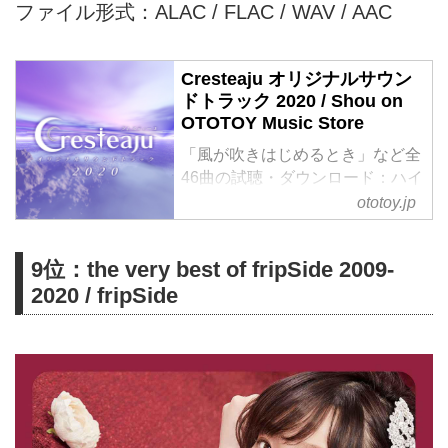
ファイル形式：ALAC / FLAC / WAV / AAC
Cresteaju オリジナルサウン
ドトラック 2020 / Shou on
OTOTOY Music Store
「風が吹きはじめるとき」など全
46曲の試聴・ダウンロード：ハイ
レゾ音楽配信と音楽記事は
ototoy.jp
OTOTOYで！ Nintendo Switchの
ゲームCresteajuのサウンドトラ
9位：the very best of fripSide 2009-
ックです。 ゲーム中の全楽曲を
2020 / fripSide
収録しています。 様々なシーン
で流れる思い出の曲をいつでも聞
くことができます！