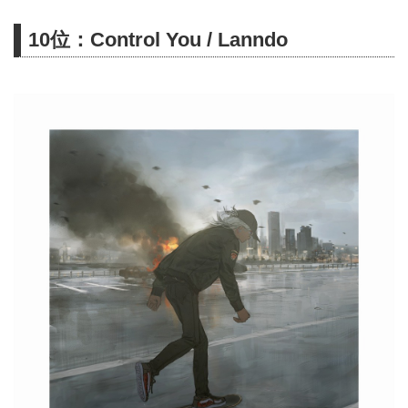
を2作同時リリース!本作は、アニ
10位：Control You / Lanndo
メタイアップを軸にした第2期
fripSideの代表曲を収録。
「blackfox」(劇場アニメ
『BLACKFOX』主題歌)、「We
Rise」(アズールレーン中国版三
周年主題歌)を初収録。