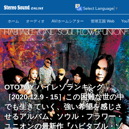
Select Language
▼
ホーム
オーディオ
AV/ホームシアター
管球王国 Web
Yo
OTOTOY ハイレゾランキング
［2020.12.9 - 15］この困難な世の中
でも生きていく、強い希望を感じさ
せるアルバム、ソウル・フラワー・
ユニオンの最新作『ハビタブル・ゾ