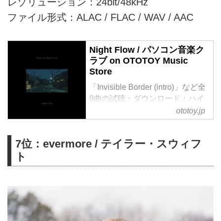
レゾリューション：24bit/48kHz
ファイル形式：ALAC / FLAC / WAV / AAC
Night Flow / パソコン音楽ク
ラブ on OTOTOY Music
Store
「Invisible Border (intro)」など全
9曲の試聴・ダウンロード：ハイ
レゾ音楽配信と音楽記事は
ototoy.jp
OTOTOYで！ ロングヒットした
2018年ファースト・アルバム
7位：evermore / テイラー・スウィフ
『DREAM WALK』に続く最新
ト
作、期待を上回るポップチューン
炸裂の名盤誕生!!ゲストボーカル
にイノウエワラビ、unmo、長谷
川白紙、マスタリングエンジニア
には、tofubeats、cero、石野卓球
等を手掛ける得能直也を迎えた快