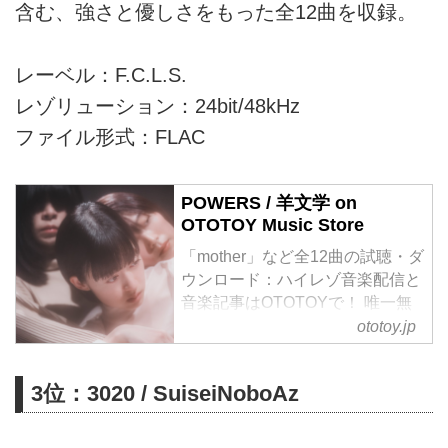
含む、強さと優しさをもった全12曲を収録。
レーベル：F.C.L.S.
レゾリューション：24bit/48kHz
ファイル形式：FLAC
POWERS / 羊文学 on
OTOTOY Music Store
「mother」など全12曲の試聴・ダ
ウンロード：ハイレゾ音楽配信と
音楽記事はOTOTOYで！ 唯一無
二の音楽性とそのオリジンなスタ
ototoy.jp
イルで、音楽のみならずファッシ
ョン、アート、カルチャー・シー
3位：3020 / SuiseiNoboAz
ンから、今、絶大な支持と共感を
得ている羊文学が、満を持しての
F.C.L.S.からデビュー1stアルバム