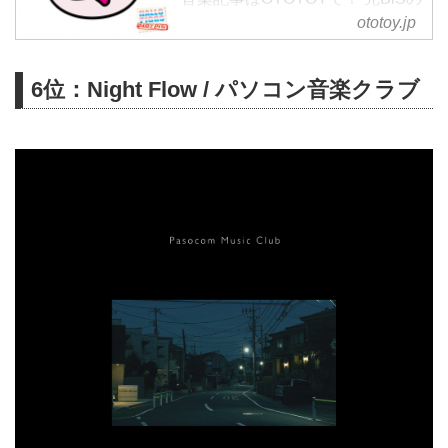
プー・ルイが会社を立ち上げ社長
ototoy.jp
に!プロデューサー兼メンバーと
してオーディションで選んだメン
6位：Night Flow / パソコン音楽クラブ
バーと共に トップアイドルを目
指し日々アイドル研究をしてい
く。楽曲はグラムロック・ニュー
ウェーブ・オルタナティブな感じ
の三本柱! ノイジーなギターとエ
レクトロニクスを織り交ぜて、陰
影のあるメランコリックな歌詞を
すこぶるポップなメロディーで歌
う新しくも懐かしいロックの形を
提示します。 あくまでキャッ...