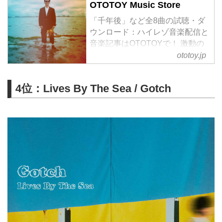
OTOTOY Music Store
「千年後」など全8曲の試聴・ダ
ウンロード：ハイレゾ音楽配信と
音楽記事はOTOTOYで！ 激動の
2020年を予言するかのような先
ototoy.jp
行シングルより9ヵ月の時を経
て、約4年振り通算5枚目、ボアズ
4位：Lives By The Sea / Gotch
待望のニューアルバムのリリース
が決定!圧倒的なスケールで、し
かし静かな熱を持って語られる千
年の別れと再会の物語。最早分類
不能の存在となった
SuiseiNoboAzの、新たなマイル
ストーンとなる最高傑作。