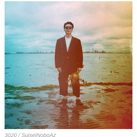
をリリース。これまでにキャッチ
したファンのみならず、新規リス
ナーを惹き込み続ける3人。今年8
月に配信リリースされた「砂漠の
きみへ/Girls」、昨年末に数量限
定販売したCDが即完し話題を呼
んだロングヒ...
3020 / SuiseiNoboAz