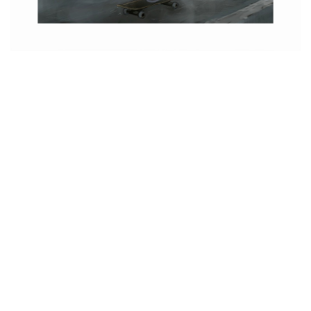
Control You / Lanndo
Lanndoのニュー・アルバム『Control You』
レーベル：niseinu Records
レゾリューション：24bit/48kHz
ファイル形式：ALAC / FLAC / WAV / AAC
Control You / Lanndo on OTOTOY Music Store
「START」など全7曲の試聴・ダウンロード：ハイレゾ
音楽配信と音楽記事はOTOTOYで！
ototoy.jp