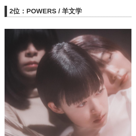
ライ・アフェクツ』はオリジナ
2位：POWERS / 羊文学
ル・アルバムとして4年ぶりのリ
リースであったが、今作は2年と
いうタームでの新作リリースとな
る。思うようなライブ活動ができ
ない状況下にもかかわらず、現メ
ンバー体制となって2作目、上り
調子となっているバンドの現在
と、この時代への様々な思いを詰
め込んだ期待の作品。前作で踏み
込んだ、新生ソウル・フラワー・
ユニオン流モッズ・サイケデリア
的なロッ...