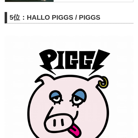
「Good New Times」より約4年
半ぶりとなるソロアルバム
5位：HALLO PIGGS / PIGGS
「Lives By The Sea」をリリー
ス！
本作は11曲入りのアルバムとなっ
ており、これまでゴッチの作品を
数多く共にしてきた
mabanua(Dr)、井上陽介(Gt)、下
村亮介(syn)、中西道彦(Ba)の演奏
を中心に、数多くの仲間のミュー
ジシャンと、feat...