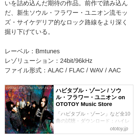
いを詰め込んだ期待の作品。前作で踏み込ん
だ、新生ソウル・フラワー・ユニオン流モッ
ズ・サイケデリア的なロック路線をより深く
掘り下げている。
レーベル：Bmtunes
レゾリューション：24bit/96kHz
ファイル形式：ALAC / FLAC / WAV / AAC
ハビタブル・ゾーン / ソウ
ル・フラワー・ユニオン on
OTOTOY Music Store
「ハビタブル・ゾーン」など全10
曲の試聴・ダウンロード：ハイレ
ゾ音楽配信と音楽記事はOTOTOY
ototoy.jp
で！ 2018年発表の前作『バタフ