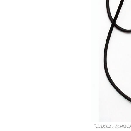
「CDB002」のMMC