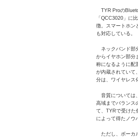
TYR ProのBl
「QCC3020」
徴。スマートホンと左
も対応している。
ネックバンド部分
からイヤホン部分
称になるように配
が内蔵されていて
分は、ワイヤレス
音質については、
高域までバランス
て、TYRで受けた
によって得たノウ
ただし、ボーカル