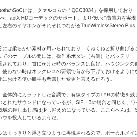
uetoothのSoCには、クァルコムの「QCC3034」を採用しており
に比べ、aptX HDコーデックのサポート、より低い消費電力を実
右のイヤホンがそれぞれつながるTrueWirelessStereo Pl
には柔らかい素材が用いられており、くねくねと折り曲げる
までのケーブルの間には、操作系ボタン（右側）とバッテリー
置されており、首にかけた時のバランスは良好。ハウジングの
、使わない時はネックレスの要領で首から下げておけるように
化における使い勝手も考慮した変更と言えるだろう。
全体的にカラットした音調で、有線タイプのTYRの特徴を残
のとれたサウンドになっているが、SIF・Bの場合と同じく、
低域の押し出し感は少し抑えめになっている。ここらへんは、SI
ハウを投入しているようだ。
はくっきりと浮き立つように再現されるので、ボーカルメイ