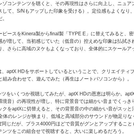
レゾコンテンツを聴くと、その再現性はさらに向上し、ニュア
スして、S/Nもアップした印象を受ける）。定位感もよくなり
だ。
ースをKinera製からfinal製「TYPE E」に替えてみると
感が増して、当初感じていた（低音の）控えめな印象は払拭さ
り、さらに高域のヌケもよくなっており、全体的にスケールア
oは、aptX HDをサポートしているということで、クリエイティ
3」と組み合わせて、遊んでみた（再生はノートパソコンから）。
テンツをいくつか視聴してみたが、aptX HDの恩恵は明らか。apt
環境音）の再現性が増し、特に背景音では細かい音までくっき
ックをaptXに切替えると、その背景音の中の細かい音がスッと
と全体のレンジが狭まり、低域と高域部分のサウンドが物足りな
とほぼ同じだが、プラス4000円ほどで音質がグンとアップするこ
テンツをこの組合せで視聴すると、大いに楽しめるだろう。