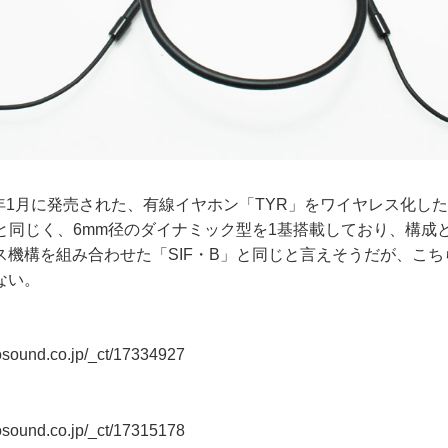
今年1月に発売された、有線イヤホン「TYR」をワイヤレス化し
Rと同じく、6mm径のダイナミック型を1基搭載しており、構成
ス機構を組み合わせた「SIF・B」と同じと言えそうだが、こ
ない。
eosound.co.jp/_ct/17334927
eosound.co.jp/_ct/17315178