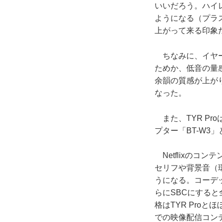
いいだろう。ハイ
ようになる（プラ
上がって来る印象
ちなみに、イヤーピ
ためか、低音の量
余韻の質感が上が
なった。
また、TYR Pr
プター「BT-W
Netflixのコン
セリフや背景音（
うになる。コーデ
らにSBCにする
格はTYR Pro
での映像配信コン