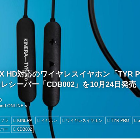
aptX HD対応のワイヤレスイヤホン「TYR 
othレシーバー「CDB002」を10月24日発売
9
und ONLINE-y
ミソラ
KINERA
イヤホン
ワイヤレスイヤホン
TYR PRO
ーバー
CDB002