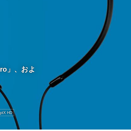
Pro」、およ
aptX HD