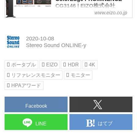
CG3146 | EIZO株式会社
www.eizo.co.jp
EIZO製品情報。コンピュータモ
ニターなどの各種映像関連 機器
紹介、ビジネスソリューション、
ニュース、サポート、EIZO オン
2020-10-08
ライン ショッピング、用語解
Stereo Sound ONLINE-y
説、会社情報など
ポータブル
EIZO
HDR
4K
リファレンスモニター
モニター
HPAアワード
Facebook
はてブ
LINE