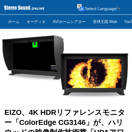
Select Language
▼
ホーム
オーディオ
AV/ホームシアター
管球王国 Web
Yo
EIZO、4K HDRリファレンスモニタ
ー「ColorEdge CG3146」が、ハリ