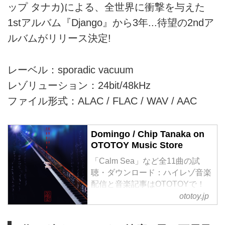
ップ タナカ)による、全世界に衝撃を与えた
1stアルバム『Django』から3年...待望の2ndア
ルバムがリリース決定!
レーベル：sporadic vacuum
レゾリューション：24bit/48kHz
ファイル形式：ALAC / FLAC / WAV / AAC
Domingo / Chip Tanaka on
OTOTOY Music Store
「Calm Sea」など全11曲の試
聴・ダウンロード：ハイレゾ音楽
配信と音楽記事はOTOTOYで！
1980年より任天堂のサウンドエ
ototoy.jp
ンジニアとしてチップサウンドを
ゲームミュージックとして世界に