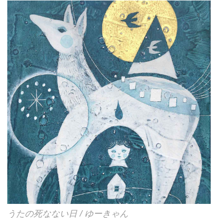
戦。ブラジリアン・テイストの
「旅するバルーン」はCOVID-19
拡大の中で詩を書き、三枝伸太郎
とのリモート録音で完成した。モ
ーツァルトに触発された「朝がく
るよ」、スペーシーなエレクロ・
サウンドから西田修大のギターを
フィーチュ...
うたの死なない日 / ゆーきゃん