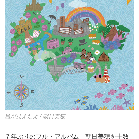
等を手掛ける得能直也を迎えた快
心作が遂に完成!!
島が見えたよ / 朝日美穂
７年ぶりのフル・アルバム。朝日美穂を十数