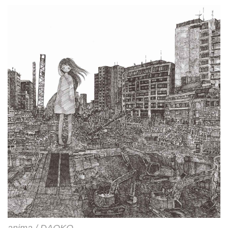
ウェーブ・オルタナティブな感じ
の三本柱! ノイジーなギターとエ
レクトロニクスを織り交ぜて、陰
影のあるメランコリックな歌詞を
すこぶるポップなメロディーで歌
う新しくも懐かしいロックの形を
提示します。 あくまでキャッ...
anima / DAOKO