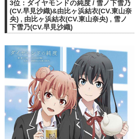
3位：ダイヤモンドの純度 / 雪ノ下雪乃
広げたオリジネーター、たなかひ
(CV.早見沙織)&由比ヶ浜結衣(CV.東山奈
ろかず。ゲームソフト
『MOTHER 1・2』『スーパーマ
央) , 由比ヶ浜結衣(CV.東山奈央) , 雪ノ
リオランド』などの音楽から、作
下雪乃(CV.早見沙織)
編曲で『ポケモン』の数多くの
&lt;主題歌&gt;を手掛けるなど、作
曲家として華麗なる経歴をもつ彼
のライブパフォーマンス名
義:Chip Tanaka(チップ タナカ)に
よる、全世界に衝撃...