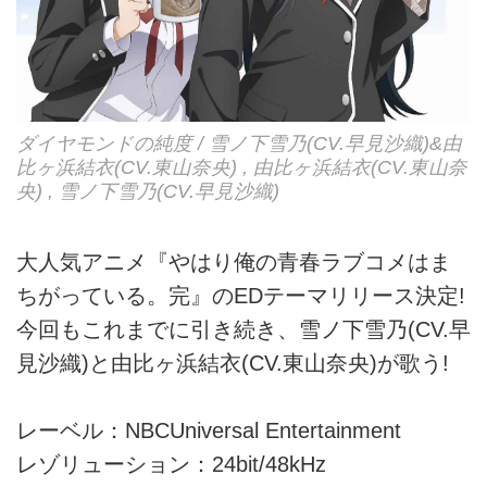
ダイヤモンドの純度 / 雪ノ下雪乃(CV.早見沙織)&由
比ヶ浜結衣(CV.東山奈央) , 由比ヶ浜結衣(CV.東山奈
央) , 雪ノ下雪乃(CV.早見沙織)
大人気アニメ『やはり俺の青春ラブコメはま
ちがっている。完』のEDテーマリリース決定!
今回もこれまでに引き続き、雪ノ下雪乃(CV.早
見沙織)と由比ヶ浜結衣(CV.東山奈央)が歌う!
レーベル：NBCUniversal Entertainment
レゾリューション：24bit/48kHz