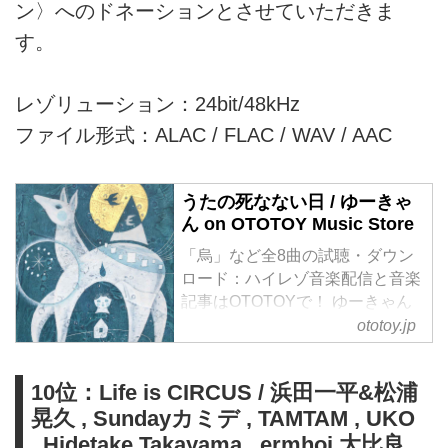
ン〉へのドネーションとさせていただきま
す。
レゾリューション：24bit/48kHz
ファイル形式：ALAC / FLAC / WAV / AAC
うたの死なない日 / ゆーきゃ
ん on OTOTOY Music Store
「烏」など全8曲の試聴・ダウン
ロード：ハイレゾ音楽配信と音楽
記事はOTOTOYで！ ゆーきゃん
のニュー・アルバムが、ライヴス
ototoy.jp
ペースUrBANGUILD/K・D ハポン
へのチャリティー・アルバムとし
10位：Life is CIRCUS / 浜田一平&松浦
て緊急リリース。彼の音楽のテー
晃久 , Sundayカミデ , TAMTAM , UKO
マでもある「明けない夜はない」
に強く向き合った作品。そしてブ
, Hidetake Takayama , ermhoi 大比良