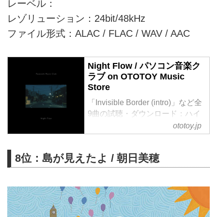
レーベル：
レゾリューション：24bit/48kHz
ファイル形式：ALAC / FLAC / WAV / AAC
Night Flow / パソコン音楽ク
ラブ on OTOTOY Music
Store
「Invisible Border (intro)」など全
9曲の試聴・ダウンロード：ハイ
レゾ音楽配信と音楽記事は
ototoy.jp
OTOTOYで！ ロングヒットした
2018年ファースト・アルバム
8位：島が見えたよ / 朝日美穂
『DREAM WALK』に続く最新
作、期待を上回るポップチューン
炸裂の名盤誕生!!ゲストボーカル
にイノウエワラビ、unmo、長谷
川白紙、マスタリングエンジニア
には、tofubeats、cero、石野卓球