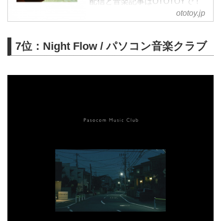
配信と音楽記事はOTOTOYで！
岡田拓郎がニュー・アルバム
ototoy.jp
『Morning Sun』をリリース。1st
アルバム『ノスタルジア』からお
7位：Night Flow / パソコン音楽クラブ
よそ3年ぶりとなる本作には、す
でにMVも公開されている
「Morning Sun」を含む全8曲を
収録。ジャケット写真は岡田がレ
コーディングやライブに参加する
など、親交の深いROTH BART
BARONの三船雅也によるもの。