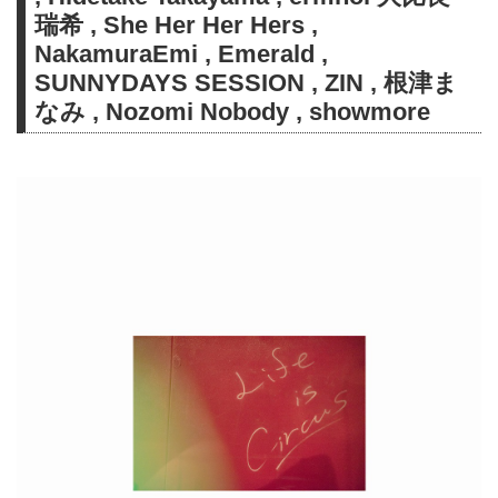
ックレット含め、彼の日本中に散
瑞希 , She Her Her Hers ,
らばる多くの友人と創り上げた最
NakamuraEmi , Emerald ,
高傑作！ 「新型コロナウィルス
SUNNYDAYS SESSION , ZIN , 根津ま
には絶対に負けない、明けない夜
なみ , Nozomi Nobody , showmore
はない」そんな強い意志を持った
今最も必要な、明るい未来に向か
っていく8編のストーリー。