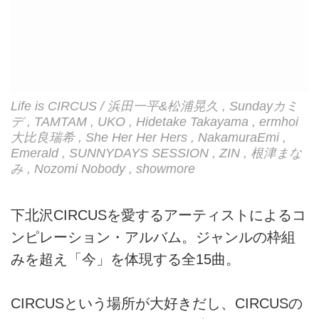
Life is CIRCUS / 浜田一平&松浦晃久 , Sundayカミ
デ , TAMTAM , UKO , Hidetake Takayama , ermhoi
大比良瑞希 , She Her Her Hers , NakamuraEmi ,
Emerald , SUNNYDAYS SESSION , ZIN , 根津まな
み , Nozomi Nobody , showmore
下北沢CIRCUSを愛するアーティストによるコ
ンピレーション・アルバム。ジャンルの枠組
みを超え「今」を体現する全15曲。
CIRCUSという場所が大好きだし、CIRCUSの