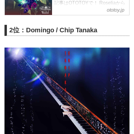
記事はOTOTOYで！ Roseliaから
2nd Albumが登場！大ヒットを記
ototoy.jp
録した1st Album「Anfang」から
約2年ぶりのAlbumとなる本作は
2位：Domingo / Chip Tanaka
「BRAVE JEWEL」「FIRE
BIRD」「Neo-Aspect」などライ
ブでも定番の楽曲や、スマートフ
ォン向けゲーム「バンドリ！ガー
ルズバンドパーティ！」ではすで
に話題を呼んでいる新曲「Break
your desire」「Song I am.」など
全12曲を収録。...