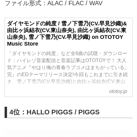
ファイル形式：ALAC / FLAC / WAV
ダイヤモンドの純度 / 雪ノ下雪乃(CV.早見沙織)&
由比ヶ浜結衣(CV.東山奈央), 由比ヶ浜結衣(CV.東
山奈央), 雪ノ下雪乃(CV.早見沙織) on OTOTOY
Music Store
「ダイヤモンドの純度」など全6曲の試聴・ダウンロー
ド：ハイレゾ音楽配信と音楽記事はOTOTOYで！ 大人
気アニメ『やはり俺の青春ラブコメはまちがっている。
完』のEDテーマリリース決定!今回もこれまでに引き続
き、雪ノ下雪乃(CV.早見沙織)と由比ヶ浜結衣(CV.東山
奈央)が歌う!
ototoy.jp
4位：HALLO PIGGS / PIGGS