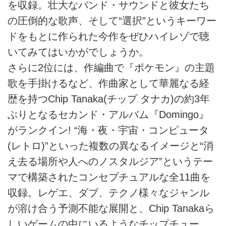
を収録。壮大なバンド・サウンドと彼女たち
の圧倒的な歌声、そして“選択”というキーワー
ドをもとに作られた今作をぜひハイレゾで聴
いてみてはいかがでしょうか。
さらに2位には、作編曲で『ポケモン』の主題
歌を手掛けるなど、作曲家として華麗なる経
歴を持つChip Tanaka(チップ タナカ)の約3年
ぶりとなるセカンド・アルバム『Domingo』
がランクイン! “海・夜・宇宙・コンピュータ
(レトロ)”といった複数の異なるイメージと“消
え去る場所や人へのノスタルジア”というテー
マで構築されたコンセプチュアルな全11曲を
収録。レゲエ、ダブ、テクノ様々なジャンル
が溶け合う予測不能な展開と、Chip Tanakaら
しいゲームの中にいるようなチップチュー