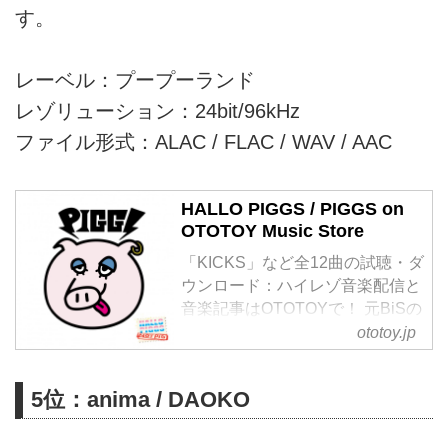
す。
レーベル：プープーランド
レゾリューション：24bit/96kHz
ファイル形式：ALAC / FLAC / WAV / AAC
HALLO PIGGS / PIGGS on
OTOTOY Music Store
「KICKS」など全12曲の試聴・ダ
ウンロード：ハイレゾ音楽配信と
音楽記事はOTOTOYで！ 元BiSの
プー・ルイが会社を立ち上げ社長
ototoy.jp
に!プロデューサー兼メンバーと
してオーディションで選んだメン
5位：anima / DAOKO
バーと共に トップアイドルを目
指し日々アイドル研究をしてい
く。楽曲はグラムロック・ニュー