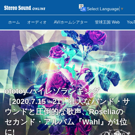
Select Language
▼
ホーム
オーディオ
AV/ホームシアター
管球王国 Web
Yo
ototoy ハイレゾランキング
［2020.7.15 - 21］壮大なバンド・サ
ウンドと圧倒的な歌声、Roseliaの
セカンド・アルバム『Wahl』が1位
に!