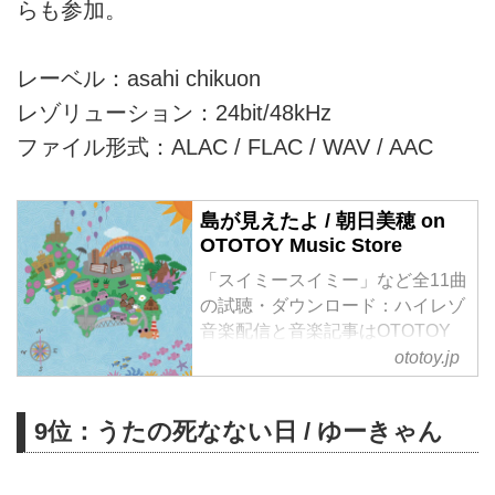
らも参加。
レーベル：asahi chikuon
レゾリューション：24bit/48kHz
ファイル形式：ALAC / FLAC / WAV / AAC
島が見えたよ / 朝日美穂 on
OTOTOY Music Store
「スイミースイミー」など全11曲
の試聴・ダウンロード：ハイレゾ
音楽配信と音楽記事はOTOTOY
で！ ７年ぶりのフル・アルバ
ototoy.jp
ム。朝日美穂を十数年間、支え続
けてきた楠均と千ヶ崎学のリズ
9位：うたの死なない日 / ゆーきゃん
ム・セクションに曲ごとに様々な
ゲストを加えている。冒頭の「ス
イミースイミー」ではラップに挑