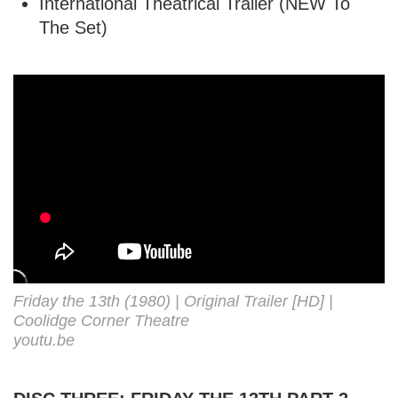
International Theatrical Trailer (NEW To
The Set)
Friday the 13th (1980) | Original Trailer [HD] |
Coolidge Corner Theatre
youtu.be