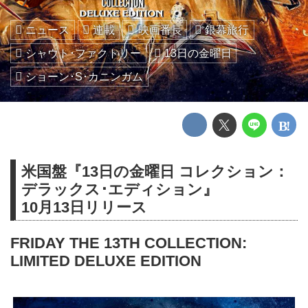
ニュース
連載
映画番長
銀幕旅行
シャウト･ファクトリー
13日の金曜日
ショーン･S･カニンガム
米国盤『13日の金曜日 コレクション：
デラックス･エディション』
10月13日リリース
FRIDAY THE 13TH COLLECTION:
LIMITED DELUXE EDITION