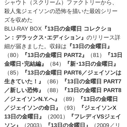
シャウト（スクリーム）ファクトリーから、
殺人鬼ジェイソンの恐怖を描いた最凶シリー
ズを収めた
BLU-RAY BOX
『13日の金曜日 コレクショ
ン：デラックス･エディション』
のリリース詳
細が届きました。収録は
『13日の金曜日』
（80）
『13日の金曜日 PART2』
（81）
『13日
金曜日･完結編』
（84）
『新･13日の金曜日』
（85）
『13日の金曜日 PART6／ジェイソンは
生きていた！』
（86）
『13日の金曜日 PART7
／新しい恐怖』
（88）
『13日の金曜日 PART8
／ジェイソンN.Y.へ』
（89）
『13日の金曜日
／ジェイソンの命日』
（93）
『ジェイソンX
13日の金曜日』
（2001）
『フレディVSジェイ
ソン』
（2003）
『13日の金曜日』
（2009／リ