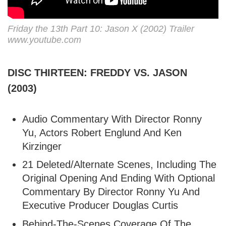
Friday the 13th Part 10: Jason X (2002) Trailer
www.youtube.com
DISC THIRTEEN: FREDDY VS. JASON
(2003)
Audio Commentary With Director Ronny
Yu, Actors Robert Englund And Ken
Kirzinger
21 Deleted/Alternate Scenes, Including The
Original Opening And Ending With Optional
Commentary By Director Ronny Yu And
Executive Producer Douglas Curtis
Behind-The-Scenes Coverage Of The