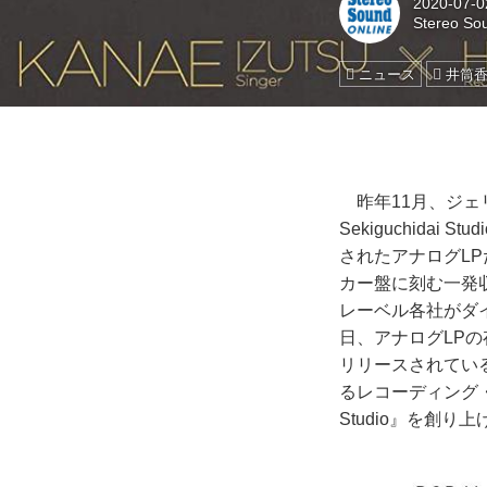
2020-07-0
Stereo S
ニュース
井筒
昨年11月、ジェリーフ
Sekiguchid
されたアナログL
カー盤に刻む一発
レーベル各社がダ
日、アナログLP
リリースされてい
るレコーディング・エンジ
Studio』を創り