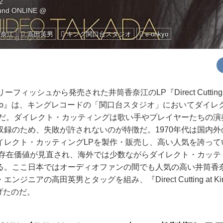
2
ound ONLINE @
香奈江
高田英男
キング関口台スタジオ
e-onkyo
ィッシュから発売された井筒香奈江のLP『Direct Cutting at
ai Studio』は、キングレコードの「関口台スタジオ」においてダ
Pだ。ダイレクト・カッティングは歌い手やプレイヤーたちの演
収録のため、失敗が許されないのが特徴だ。1970年代は国内
イレクト・カッティングLPを製作・販売し、高い人気を誇ってい
の存在価値が見直され、海外では少数ながらダイレクト・カッテ
る。ここ日本ではオーディオファンの間でも人気の高い井筒香
ニアの高田英男とタッグを組み、『Direct Cutting at King S
上げたのだ。