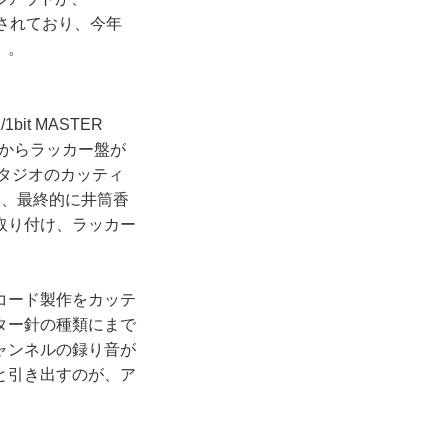
収録されており、今年
）。
/1bit MASTER
ターからラッカー盤が
タジオのカッティ
い、最終的に井筒香
取り付け、ラッカー
コード製作をカッテ
ター針の種類にまで
ャンネルの録り音が
と引き出すのが、ア