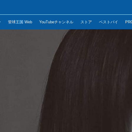
ー
管球王国 Web
YouTubeチャンネル
ストア
ベストバイ
PR