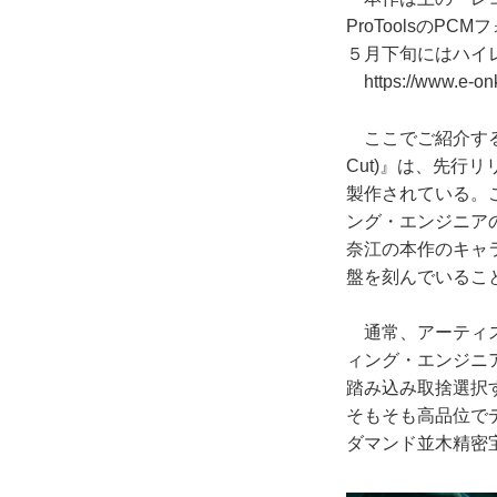
ProToolsのP
５月下旬にはハイ
https://www.e-o
ここでご紹介するLP『Dire
Cut)』は、先行リ
製作されている。
ング・エンジニア
奈江の本作のキャ
盤を刻んでいるこ
通常、アーティス
ィング・エンジニ
踏み込み取捨選択
そもそも高品位で
ダマンド並木精密