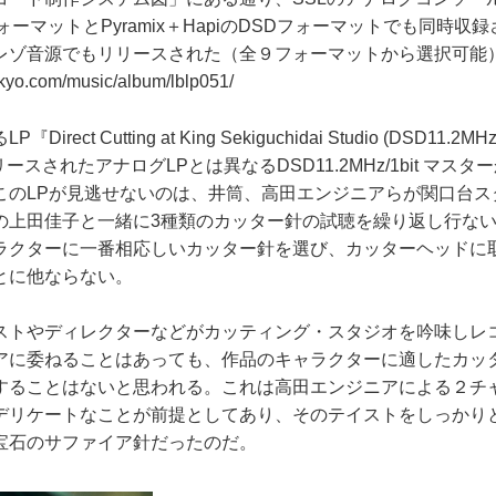
CMフォーマットとPyramix＋HapiのDSDフォーマットでも同時
レゾ音源でもリリースされた（全９フォーマットから選択可能
nkyo.com/music/album/lblp051/
ct Cutting at King Sekiguchidai Studio (DSD11.2MHz
リースされたアナログLPとは異なるDSD11.2MHz/1bit マス
このLPが見逃せないのは、井筒、高田エンジニアらが関口台ス
の上田佳子と一緒に3種類のカッター針の試聴を繰り返し行な
ラクターに一番相応しいカッター針を選び、カッターヘッドに
とに他ならない。
トやディレクターなどがカッティング・スタジオを吟味しレ
アに委ねることはあっても、作品のキャラクターに適したカッ
することはないと思われる。これは高田エンジニアによる２チ
デリケートなことが前提としてあり、そのテイストをしっかり
宝石のサファイア針だったのだ。