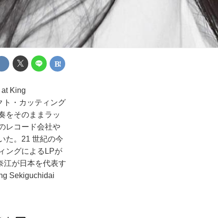
 King
イレクト・カッティング
奏をそのままラッ
外のレコード会社や
た。21 世紀の今
ィングによるLPが
奈江が日本を代表す
ekiguchidai