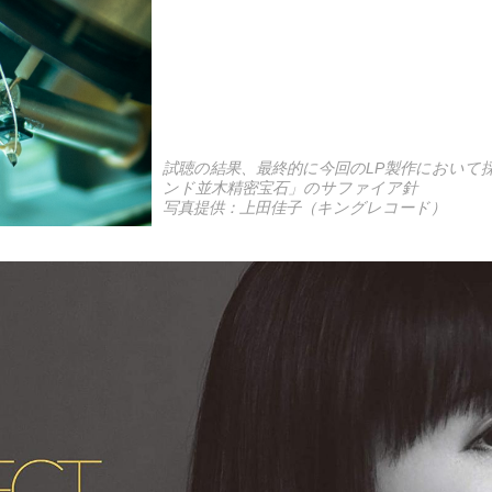
試聴の結果、最終的に今回のLP製作において
ンド並木精密宝石」のサファイア針
写真提供：上田佳子（キングレコード）