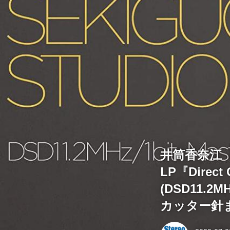
井筒香奈江
LP『Direct C
(DSD11.2M
カッター針