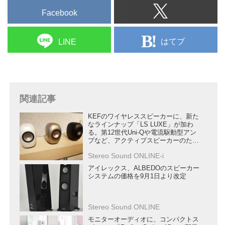
どちらも5月1日の発売を予定して
Facebook
いる
プラチナムシリーズの特徴は、精
はてブ
LINE
悴でモダンなエンクロージャーデ
ザインで、アルミ削り出しウェー
ブガイドに組み込まれたクラシカ
ルなシルクドームトゥイーターが
目を惹く。クールなスタイリッ
関連記事
シ...
KEFのワイヤレススピーカーに、新た
なラインナップ「LS LUXE」が加わ
る。第12世代Uni-Qや電流駆動型アン
プなど、アクティブスピーカーのため
の新技術を満載
Stereo Sound ONLINE-i
アイレックス、ALBEDOのスピーカー
システムの価格を9月1日より改定
Stereo Sound ONLINE
モニターオーディオに、コンパクトス