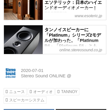
エソテリック：日本のハイエ
ンドオーディオメーカー |
ESOTERIC
www.esoteric.jp
ESOTERICは音楽感動を最高レベ
ルで体験する歓びを提供します。
タンノイスピーカーに
「Platinum」シリーズ2モデ
ルが加わった。「Platinum
B6」「Platinum F6」とも、
online.stereosound.co.jp
スタイリッシュなデザインに
英国の伝統が息づく - Stereo
Sound ONLINE
エソテリックから、TANNOY（タ
2020-07-01
ンノイ）の新しいスピーカー、
Stereo Sound ONLINE @
Platinum（プラチナム）シリーズ
が2モデル発表された。ブックシ
ニュース
オーディオ
TANNOY
ェルフ型の「Platinum B6」
（￥88,000、ペア、税別）と、ト
スピーカーシステム
ールボーイ型「Platinum F6」
（￥170,000、ペア、税別）で、