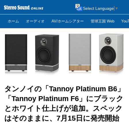
Select Language
▼
ホーム
オーディオ
AV/ホームシアター
管球王国 Web
Yo
タンノイの「Tannoy Platinum B6」
「Tannoy Platinum F6」にブラック
とホワイト仕上げが追加。スペック
はそのままに、7月15日に発売開始