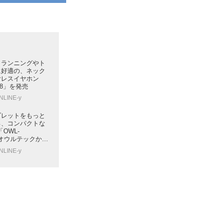
、ランニングやト
に好適の、ネック
ヤレスイヤホン
18」を発売
NLINE-y
ブレットをもっと
る、コンパクトな
OWL-
、オウルテックから
NLINE-y