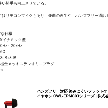
使い勝手も向上させている。
はリモコンマイクもあり、楽曲の再生や、ハンズフリー通話
の主な仕様
mダイナミック型
Hz～20kHz
6Ω
dB±3dB
m4極金メッキステレオミニプラグ
m
ハンズフリー対応 絡みにくいフラットケ
イヤホン OWL-EPMC03シリーズ | 