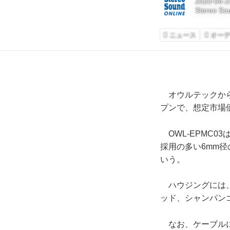
2020-06-2
Stereo So
ニュース
オー
オウルテックから
プンで、想定市場価
OWL-EPMC0
採用の多い6mm
いう。
ハウジングには、
ッド、シャンパン
なお、ケーブルに