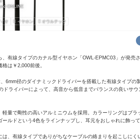
5
und ONLINE
ディオ
イヤホン
オウルテック
、有線タイプのカナル型イヤホン「OWL-EPMC03」が発売
格は￥2,000前後。
3は、6mm径のダイナミックドライバーを搭載した有線タイプの
径のドライバーによって、高音から低音までバランスの良いサウ
軽量で剛性の高いアルミニウムを採用。カラーリングはブラ
ゴールドという4色をラインナップし、耳元をおしゃれに飾っ
は、有線タイプでありがちなケーブルの絡まりを起こしにく