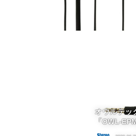
オウルテッ
「OWL-EP