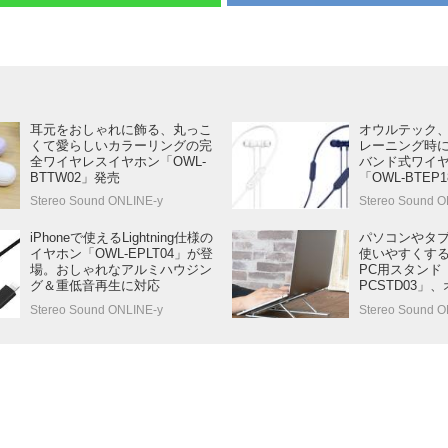
耳元をおしゃれに飾る、丸っこ
オウルテック
くて愛らしいカラーリングの完
レーニング時
全ワイヤレスイヤホン「OWL-
バンド式ワイ
BTTW02」発売
「OWL-BTEP
Stereo Sound ONLINE-y
Stereo Sound O
iPhoneで使えるLightning仕様の
パソコンやタ
イヤホン「OWL-EPLT04」が登
使いやすくす
場。おしゃれなアルミハウジン
PC用スタンド「
グ＆重低音再生に対応
PCSTD03」
発売
Stereo Sound ONLINE-y
Stereo Sound O