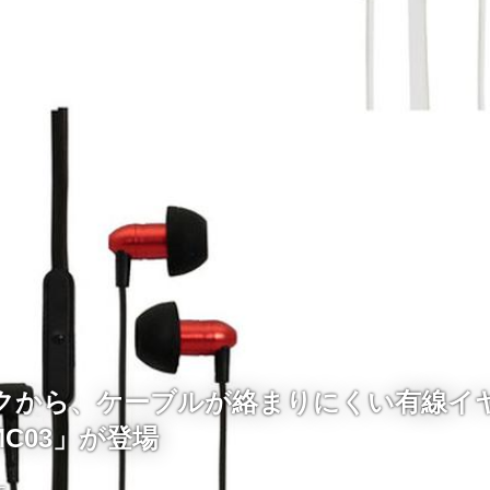
クから、ケーブルが絡まりにくい有線イ
MC03」が登場