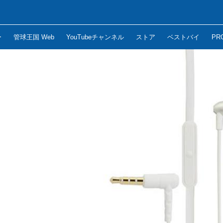
ー
管球王国 Web
YouTubeチャンネル
ストア
ベストバイ
PR