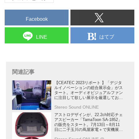
は待望の製品だ。レビュー編とな
隣の迷惑になるため大きな音量を
る今回は、さらにセッティングを
出せないこと。こうした難関...
追い込んだ結果をリポートしよ
Facebook
う。
前編はこちら
シェル内はまるで異空間にいるよ
はてブ
LINE
うな感覚だ
まずは、音漏れをチェックするた
めドルビーアトモス収録のＵＨＤ
ブルーレイ『スター・ウォーズ／
関連記事
最後のジェダイ』の戦闘場面で、
ふだんの視聴...
【CEATEC 2023リポート 】「デジタ
ルイノベーションの総合展示会」がス
タート。オーディオビジュアルファン
に注目して欲しい展示を厳選してお届
けします（後）
Stereo Sound ONLINE
アストロデザインが、22.2ch対応チェ
アスピーカー「TamaToon SA-1852」
の販売をスタート。7月13日～8月11
日に二子玉川の蔦屋家電＋で実機展示
も実施する
Stereo Sound ONLINE @