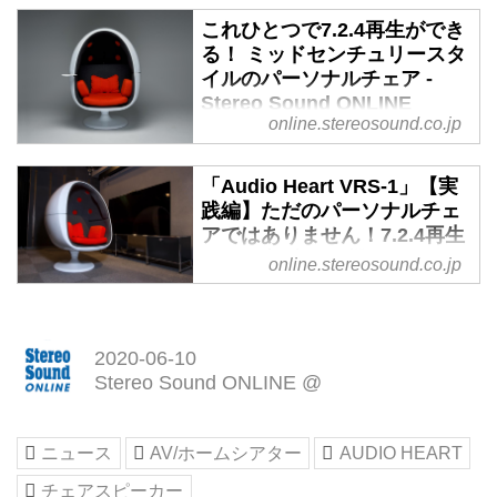
これひとつで7.2.4再生ができ
る！ ミッドセンチュリースタ
イルのパーソナルチェア -
Stereo Sound ONLINE
online.stereosound.co.jp
卵形のシェルは近未来的でＳＦ映
画に出てきそうだ！
「Audio Heart VRS-1」【実
1960年代にフィンランドのデザ
践編】ただのパーソナルチェ
イナー、エーロ・アールニオがデ
アではありません！7.2.4再生
ザインしたボールチェアをオマー
できる立派なAV機器なんで
online.stereosound.co.jp
ジュしたというＶＲＳ-１。本機
す!! - Stereo Sound ONLINE
はスピーカーユニットや外装のシ
ェルを含めて100%受注生産。納
ドルビーアトモスなどに対応する
期は3〜4ヵ月を要する
７・２・４構成のスピーカーとサ
2020-06-10
自宅にホームシアターを実現する
ブウーファーを内蔵したパーソナ
Stereo Sound ONLINE @
うえでの難関はいくつかある。前
ル・チェア、それがオーディオハ
方だけでなく、後方や天井などい
ートのＶＲＳ１。迫力たっぷりの
くつものスピーカーを設置するこ
大音量ホームシアターを楽しむこ
ニュース
AV/ホームシアター
AUDIO HEART
と。スピーカーが生活動線の邪魔
とが難しい環境にお住まいの方に
チェアスピーカー
になることも深刻だ。そして、近