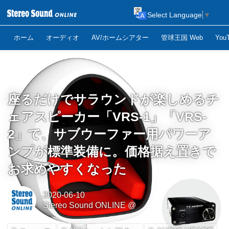
Select Language
▼
ホーム
オーディオ
AV/ホームシアター
管球王国 Web
Yo
座るだけでサラウンドが楽しめるチ
ェアスピーカー「VRS-1」「VRS-
2」で、サブウーファー用パワーア
ンプが標準装備に。価格据え置きで
お求めやすくなった
2020-06-10
Stereo Sound ONLINE @