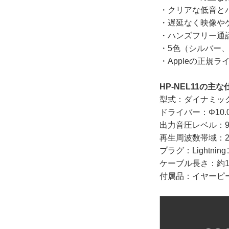
・クリアな低音と
・遅延なく映像や
・ハンズフリー通
・5色（シルバー
・Appleの正規ラ
HP-NEL11の主な
型式：ダイナミッ
ドライバー：Φ10.
出力音圧レベル：98
再生周波数帯域：20
プラグ：Lightni
ケーブル長さ：約12
付属品：イヤーピ