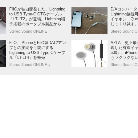
FIIOが独自開発した、Lightning
D/Aコンバー
to USB Type-C OTGケーブル
Lightning
「LT-LT2」が登場。Lightning端
イヤホン「Ques
子搭載のポータブル製品から最
じっくり試す
大192kHz/24ビットのUSB信号
い心地いいサ
Stereo Sound ONLINE
Stereo Sound 
を出力可能
イプの魅力を
FiiO、iPhoneとFiiO製DAC/アン
AZLA、史上
プとの接続を可能にする
現した有線イヤ
Lightning to USB Type-Cケーブ
500」。iPh
ル「LT-LT4」を発売
もラクラクなLig
インナップ
Stereo Sound ONLINE-y
Stereo Sound O