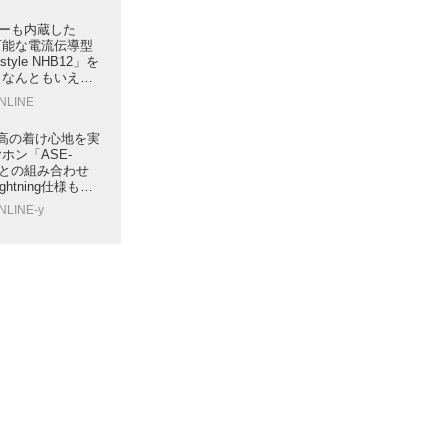
ターも内蔵した
接続可能な電流伝導型
tyle NHB12」を
。なんともいえな
ウンドに、有線タ
ONLINE
再確認した
最高の着け心地を実
ホン「ASE-
oneとの組み合わせ
htning仕様もラ
NLINE-y