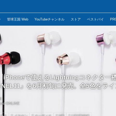
ー
管球王国 Web
YouTubeチャンネル
ストア
ベストバイ
PR
iPhoneで使えるLightningコネクタ
-NEL11」を6月初旬に発売。全5色をラ
8
und ONLINE
ィウス
イヤホン
オーディオ
MFi
LIGHTNING