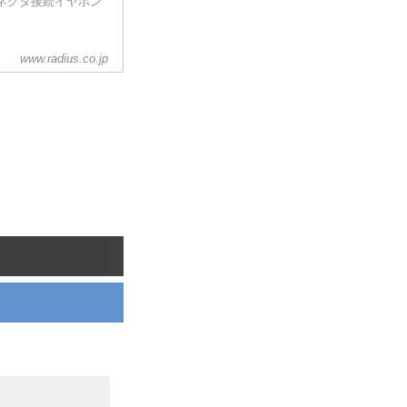
gコネクタ接続イヤホン
www.radius.co.jp