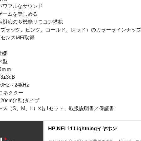
パワフルなサウンド
ゲームを楽しめる
話対応の多機能リモコン搭載
、ブラック、ピンク、ゴールド、レッド）のカラーラインナッ
イセンスMFi取得
仕様
ク型
0ｍｍ
±3dB
Hz～24kHz
ngコネクター
0cm(Y型)タイプ
ース（S、M、L）×各1セット、取扱説明書／保証書
HP-NEL11 Lightningイヤホン