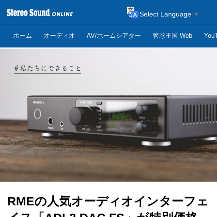
Select Language
▼
ホーム
オーディオ
AV/ホームシアター
管球王国 Web
Yo
RMEの人気オーディオインターフェ