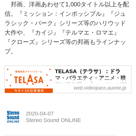
邦画、洋画あわせて1,000タイトル以上を配
信。『ミッション：インポッシブル』『ジュ
ラシック・パーク』シリーズ等のハリウッド
大作や、『カイジ』『テルマエ・ロマエ』
『クローズ』シリーズ等の邦画もラインナッ
プ。
TELASA（テラサ）：ドラ
マ・バラエティ・アニメ・映
画が見放題！【au・テレビ朝
web.videopass.auone.jp
日公式】旧ビデオパス
<!– –> 月額562円(税別) ドラマや
アニメが見放題！テレビで見逃し
2020-04-07
た作品から映画やオリ…
Stereo Sound ONLINE