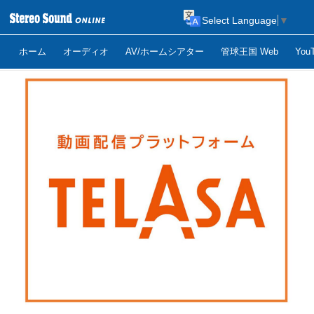
Select Language
▼
ホーム
オーディオ
AV/ホームシアター
管球王国 Web
Yo