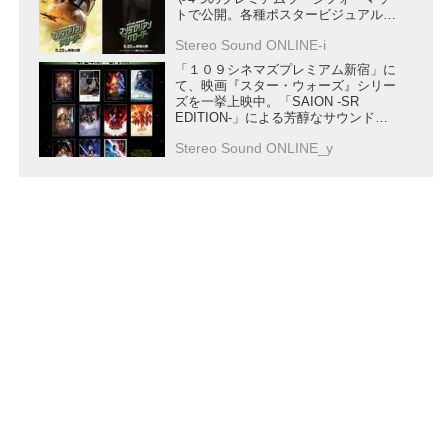
トで公開。各種ポスタービジュアルも
解禁
Stereo Sound ONLINE-i
「１０９シネマズプレミアム新宿」に
て、映画『スター・ウォーズ』シリー
ズを一挙上映中。「SAION -SR
EDITION-」による芳醇なサウンド
で、作品の世界に酔いしれたい
Stereo Sound ONLINE_y
会社概要
|
プライバシーポリシー
|
セキュリティポリシ
ー
|
広告掲載について
|
お問い合わせ
|
メールマガジ
ン
|
執筆陣