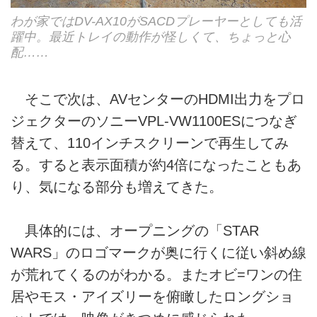
わが家ではDV-AX10がSACDプレーヤーとしても活
躍中。最近トレイの動作が怪しくて、ちょっと心
配……
そこで次は、AVセンターのHDMI出力をプロ
ジェクターのソニーVPL-VW1100ESにつなぎ
替えて、110インチスクリーンで再生してみ
る。すると表示面積が約4倍になったこともあ
り、気になる部分も増えてきた。
具体的には、オープニングの「STAR
WARS」のロゴマークが奥に行くに従い斜め線
が荒れてくるのがわかる。またオビ=ワンの住
居やモス・アイズリーを俯瞰したロングショ