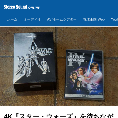
ホーム
オーディオ
AV/ホームシアター
管球王国 Web
Yo
4K『スター・ウォーズ』を待ちなが