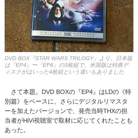
DVD BOX『STAR WARS TRILOGY』より。日本版
は『EP4』〜『EP6』の3枚組で、米国版は特典デ
ィスクがはいった4枚組という違いもありました
さて本題。DVD BOXの『EP4』はLDの《特
別篇》をベースに、さらにデジタルリマスタ
ーを加えたバージョンで、発売当時THXの担
当者がHiVi視聴室で取材に応じてくれたことも
あった。