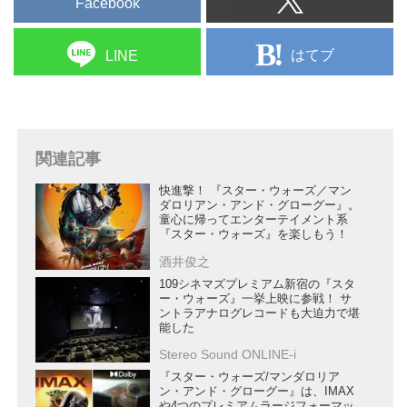
Facebook
はてブ
LINE
関連記事
快進撃！ 『スター・ウォーズ／マン
ダロリアン・アンド・グローグー』。
童心に帰ってエンターテイメント系
『スター・ウォーズ』を楽しもう！
酒井俊之
109シネマズプレミアム新宿の『スタ
ー・ウォーズ』一挙上映に参戦！ サ
ントラアナログレコードも大迫力で堪
能した
Stereo Sound ONLINE-i
『スター・ウォーズ/マンダロリア
ン・アンド・グローグー』は、IMAX
や4つのプレミアムラージフォーマッ