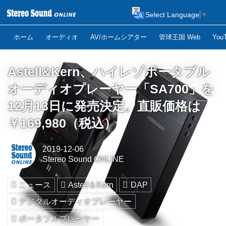
Select Language
▼
ホーム
オーディオ
AV/ホームシアター
管球王国 Web
Yo
Astell&Kern、ハイレゾポータブル
オーディオプレーヤー「SA700」を
12月13日に発売決定。直販価格は
￥169,980（税込）
2019-12-06
Stereo Sound ONLINE
ニュース
Astell＆Kern
DAP
デジタルオーディオプレーヤー
ポータブルプレーヤー