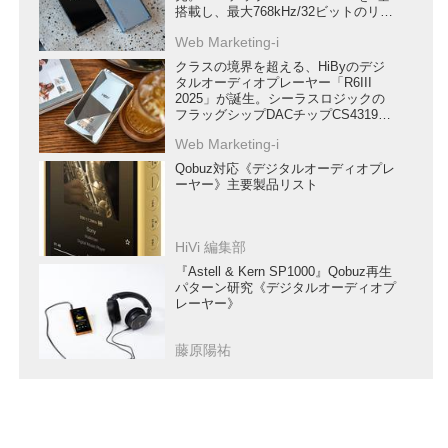
搭載し、最大768kHz/32ビットのリニ
アPCMとDSD1024に対応
Web Marketing-i
クラスの境界を超える、HiByのデジ
タルオーディオプレーヤー「R6III
2025」が誕生。シーラスロジックの
フラッグシップDACチップCS43198
を4基搭載
Web Marketing-i
Qobuz対応《デジタルオーディオプレ
ーヤー》主要製品リスト
HiVi 編集部
『Astell & Kern SP1000』Qobuz再生
パターン研究《デジタルオーディオプ
レーヤー》
藤原陽祐