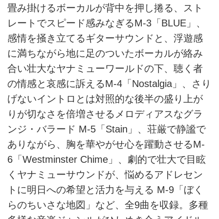
畳み掛けるボーカルが背中を押し捲る、スト
レートでスピード感みなぎるM-3「BLUE」、
感情を掻き立てるギターサウンドと、浮遊感
に満ちながら地に足のついたボーカルが絡み
合い壮大なヤナミューワールドの下、聴く者
の情感と哀感に訴えるM-4「Nostalgia」、さり
げないイントロとは対照的な後半の盛り上が
りが切なさを倍増させるメロディアスなグラ
ンジ・バラード M-5「Stain」、荘厳で静謐で
ありながら、胸を華やがせ心を躍動させるM-
6「Westminster Chime」、劇的で壮大で目眩
くヤナミューサウンドが、悩めるアドレセン
トに明日への希望と活力を与える M-9「ぼく
らのちいさな地図」など、全9曲を収録。多種