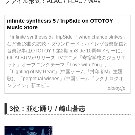
ファイル形式：ALAC / FLAC / WAV
infinite synthesis 5 / fripSide on OTOTOY
Music Store
『infinite synthesis 5』fripSide 「when chance strikes」
など全13曲の試聴・ダウンロード：ハイレゾ音楽配信と
音楽記事はOTOTOY！第2期fripSide 10周年イヤーに、
6th ALBUMがリリース!TVアニメ『寄宿学校のジュリエ
ット』オープニングテーマ「Love with You」、
「Lighting of My Heart」(中国ゲーム『封印者M』主題
歌)、「perpetual wishes」(中国ゲーム『ラグナロクオ
ンライン』新エピ...
ototoy.jp
3位：並む踊り / 崎山蒼志