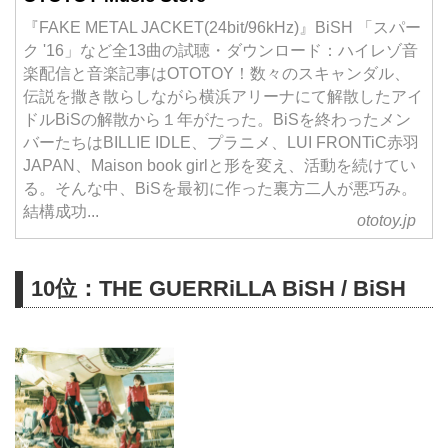
『FAKE METAL JACKET(24bit/96kHz)』BiSH 「スパー
ク '16」など全13曲の試聴・ダウンロード：ハイレゾ音
楽配信と音楽記事はOTOTOY！数々のスキャンダル、
伝説を撒き散らしながら横浜アリーナにて解散したアイ
ドルBiSの解散から１年がたった。BiSを終わったメン
バーたちはBILLIE IDLE、プラニメ、LUI FRONTiC赤羽
JAPAN、Maison book girlと形を変え、活動を続けてい
る。そんな中、BiSを最初に作った裏方二人が悪巧み。
結構成功...
ototoy.jp
10位：THE GUERRiLLA BiSH / BiSH