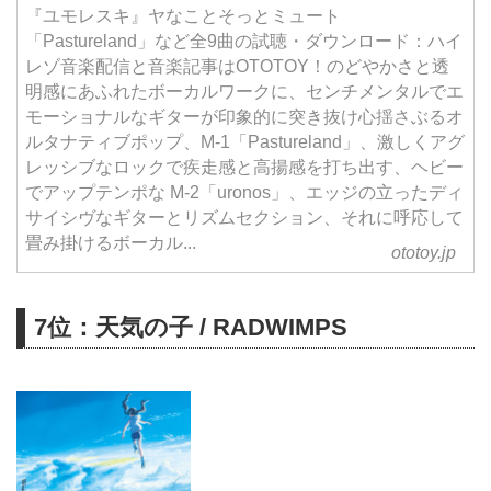
『ユモレスキ』ヤなことそっとミュート
「Pastureland」など全9曲の試聴・ダウンロード：ハイ
レゾ音楽配信と音楽記事はOTOTOY！のどやかさと透
明感にあふれたボーカルワークに、センチメンタルでエ
モーショナルなギターが印象的に突き抜け心揺さぶるオ
ルタナティブポップ、M-1「Pastureland」、激しくアグ
レッシブなロックで疾走感と高揚感を打ち出す、ヘビー
でアップテンポな M-2「uronos」、エッジの立ったディ
サイシヴなギターとリズムセクション、それに呼応して
畳み掛けるボーカル...
ototoy.jp
7位：天気の子 / RADWIMPS