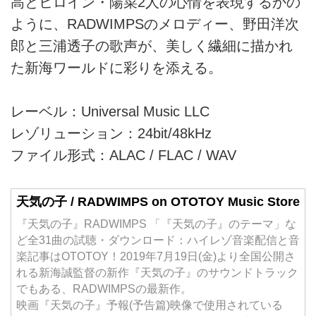
高とヒロイン・陽菜2人の心情を表現するかの
ように、RADWIMPSのメロディー、野田洋次
郎と三浦透子の歌声が、美しく繊細に描かれ
た新海ワールドに彩りを添える。
レーベル：Universal Music LLC
レゾリューション：24bit/48kHz
ファイル形式：ALAC / FLAC / WAV
天気の子 / RADWIMPS on OTOTOY Music Store
『天気の子』RADWIMPS 「『天気の子』のテーマ」な
ど全31曲の試聴・ダウンロード：ハイレゾ音楽配信と音
楽記事はOTOTOY！2019年7月19日(金)より全国公開さ
れる新海誠監督の新作『天気の子』のサウンドトラック
でもある、RADWIMPSの最新作。
映画『天気の子』予報(予告篇)映像で使用されている