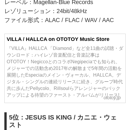
レーベル：Magellan-Blue Records
レゾリューション：24bit/48kHz
ファイル形式：ALAC / FLAC / WAV / AAC
VILLA / HALLCA on OTOTOY Music Store
『VILLA』HALLCA 「Diamond」など全11曲の試聴・ダ
ウンロード：ハイレゾ音楽配信と音楽記事は
OTOTOY！NegiccoとのコラボNegipeciaでも知られ、
メジャーでの活動含め2017年の解散まで5年間の活動を
展開したEspeciaのメイン・ヴォーカル、HALLCA。デ
ジタル・シングルの連続リリースに続き、グループ時代
共に歩んだPellycolo、Rillsoulらアレンジャーのバック
アップによる待望のファースト・アルバムがリリース!
ototoy.jp
5位：JESUS IS KING / カニエ・ウェ
スト