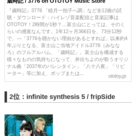
歳時記 / 3776 on OTOTOY Music Store
『歳時記』3776 「睦月一拍子へ調」など全12曲の試
聴・ダウンロード：ハイレゾ音楽配信と音楽記事は
OTOTOY！2時間が1秒？…富士山にとっては、そのく
らいの感覚なんです。1年12ヶ月366日を、73分12秒
で。―「3776を聴かない理由があるとすれば」以来約4
年ぶりとなる、富士山ご当地アイドル3776（みなな
ろ）のフルアルバム、「歳時記」。富士山を構成する
様々なものの気持ちになって、井出ちよのが歌うオリジ
ナル曲「2037年のバレンタイン」「八十八夜」「リピ
ーター」等に加え、ポップまたは...
ototoy.jp
2位：infinite synthesis 5 / fripSide