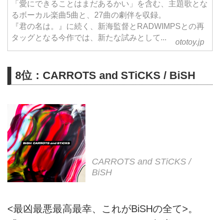
「愛にできることはまだあるかい」を含む、主題歌とな
るボーカル楽曲5曲と、27曲の劇伴を収録。
『君の名は。』に続く、新海監督とRADWIMPSとの再
タッグとなる今作では、新たな試みとして...
ototoy.jp
8位：CARROTS and STiCKS / BiSH
CARROTS and STiCKS /
BiSH
<最凶最悪最高最幸、これがBiSHの全て>。