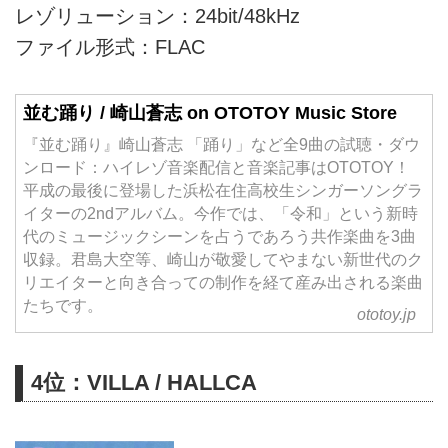
レゾリューション：24bit/48kHz
ファイル形式：FLAC
並む踊り / 崎山蒼志 on OTOTOY Music Store
『並む踊り』崎山蒼志 「踊り」など全9曲の試聴・ダウ
ンロード：ハイレゾ音楽配信と音楽記事はOTOTOY！
平成の最後に登場した浜松在住高校生シンガーソングラ
イターの2ndアルバム。今作では、「令和」という新時
代のミュージックシーンを占うであろう共作楽曲を3曲
収録。君島大空等、崎山が敬愛してやまない新世代のク
リエイターと向き合っての制作を経て産み出される楽曲
たちです。
ototoy.jp
4位：VILLA / HALLCA