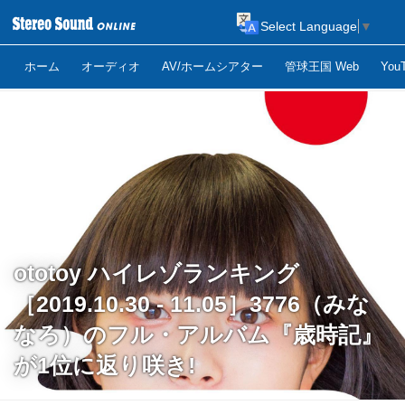
Select Language
▼
ホーム
オーディオ
AV/ホームシアター
管球王国 Web
Yo
ototoy ハイレゾランキング
［2019.10.30 - 11.05］3776（みな
なろ）のフル・アルバム『歳時記』
が1位に返り咲き!