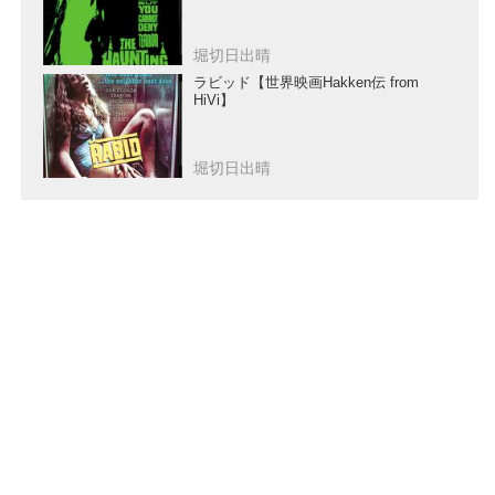
堀切日出晴
ラビッド【世界映画Hakken伝 from
HiVi】
堀切日出晴