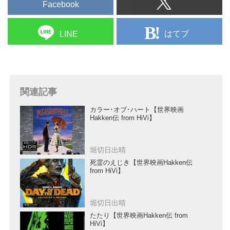
Facebook
はてブ
LINE
関連記事
カラー･オブ･ハート【世界映画
Hakken伝 from HiVi】
堀切日出晴
死霊のえじき【世界映画Hakken伝
from HiVi】
堀切日出晴
たたり【世界映画Hakken伝 from
HiVi】