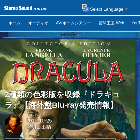
Select Language
▼
ホーム
オーディオ
AV/ホームシアター
管球王国 Web
Yo
2種類の色彩版を収録『ドラキュ
ラ』【海外盤Blu-ray発売情報】
2019-10-25
堀切日出晴