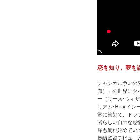
恋を知り、夢を
チャンネル争いの
題）』の世界にタ
ー（リース･ウィ
リアム･H･メイ
常に笑顔で、トラ
者らしい自由な感
序も崩れ始めてい
長編監督デビュー