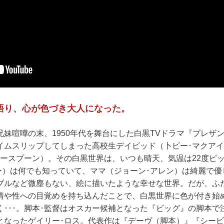
語り、心が色づき大人になった。
兄妹喧嘩の末、1950年代を舞台にした白黒TVドラマ『プレザ
イムスリップしてしまった高校生デイビッド（卜ビー･マクア
ザースプーン）。その白黒世界は、いつも晴天、気温は22度ピ
シー）は何でも知っていて、ママ（ジョーン･アレン）は綺麗で
ブルなど微塵もない、絵に描いたような幸せな世界。だが、ふた
情や性への目覚めを持ち込んだことで、白黒世界に色が付き始
く･･･。脚本･監督はオスカー候補となった『ビッグ』の脚本で
となったゲイリー･ロス。代表作は『デーヴ（脚本）』『シービ