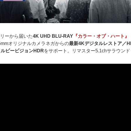
トリーから届いた
4K UHD BLU-RAY
『カラー・オブ・ハート』
5mmオリジナルカメラネガからの
最新4Kデジタルレストア／H
ドルビービジョンHDR
をサポート。リマスター5.1chサラウン