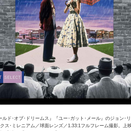
ールド･オブ･ドリームス』『ユー･ガット･メール』のジョン･
クス･ミレニアム／球面レンズ／1.33:1フルフレーム撮影。上