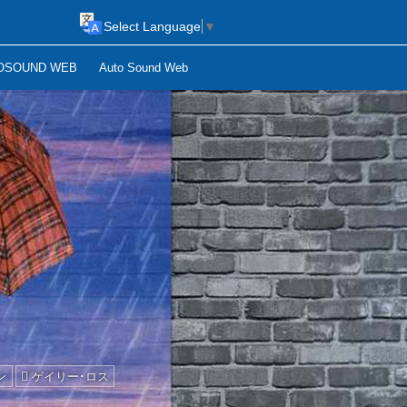
Select Language
▼
OSOUND WEB
Auto Sound Web
】
ン
ゲイリー･ロス