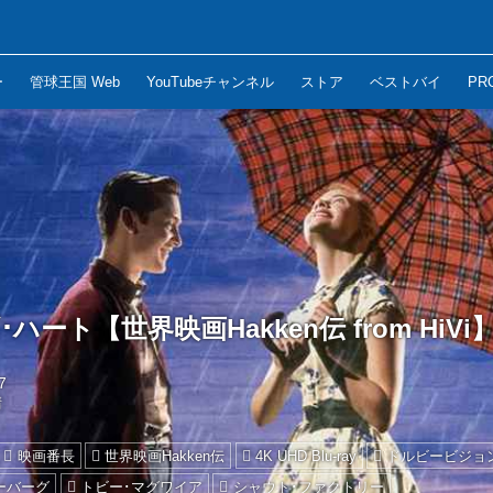
ー
管球王国 Web
YouTubeチャンネル
ストア
ベストバイ
PR
ハート【世界映画Hakken伝 from HiVi
7
晴
映画番長
世界映画Hakken伝
4K UHD Blu-ray
ドルビービジョ
ーバーグ
トビー･マグワイア
シャウト･ファクトリー