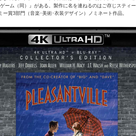
･ゲーム（同）』がある。製作に名を連ねるのはご存じスティー
ミー賞3部門（音楽･美術･衣装デザイン）ノミネート作品。