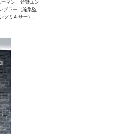
ニューマン。音響エン
ンブラー（編集監
ィングミキサー）。