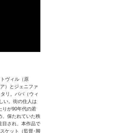
ントヴィル（原
イア）とジェニファ
ッタリ。パパ（ウィ
優しい。街の住人は
りが90年代の若
め、保たれていた秩
注目され、本作品で
スケット（監督･脚