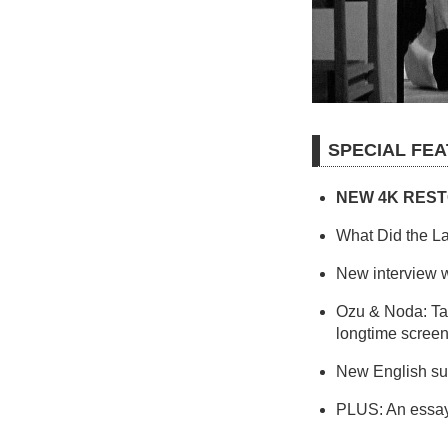
SPECIAL FE
NEW 4K RES
What Did the La
New interview w
Ozu & Noda: Tat
longtime scree
New English subt
PLUS: An essay