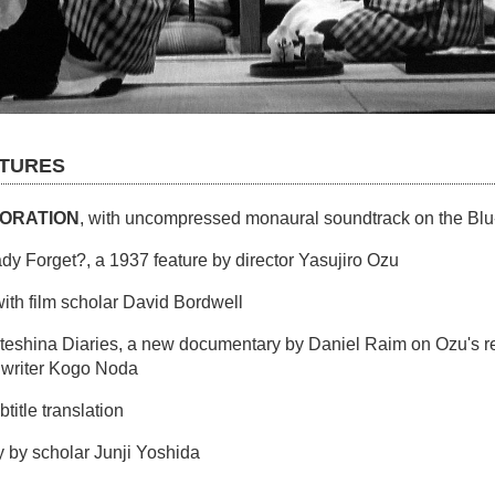
ATURES
TORATION
, with uncompressed monaural soundtrack on the Blu
dy Forget?, a 1937 feature by director Yasujiro Ozu
ith film scholar David Bordwell
eshina Diaries, a new documentary by Daniel Raim on Ozu's re
nwriter Kogo Noda
itle translation
 by scholar Junji Yoshida