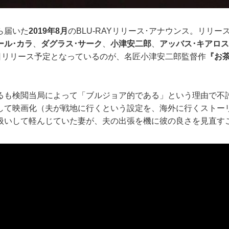
ら届いた
2019年8月
のBLU-RAYリリース･アナウンス。リリー
ール･カラ
、
ダグラス･サーク
、
小津安二郎
、
アッバス･キアロ
7日リリース予定となっているのが、名匠小津安二郎監督作
『お
るも検閲当局によって「ブルジョア的である」という理由で不
して映画化（夫が戦地に行くという設定を、海外に行くストー
扱いして軽んじていた妻が、夫の出張を機に彼の良さを見直す