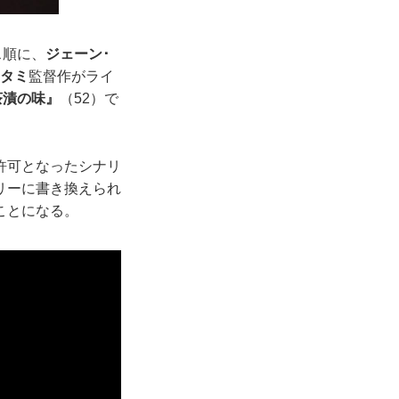
ス順に、
ジェーン･
スタミ
監督作がライ
茶漬の味』
（52）で
許可となったシナリ
リーに書き換えられ
ことになる。