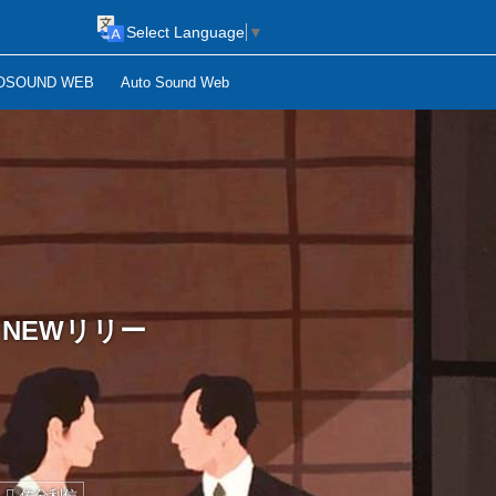
Select Language
▼
OSOUND WEB
Auto Sound Web
NEWリリー
佐分利信