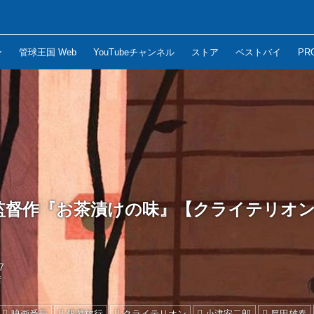
ー
管球王国 Web
YouTubeチャンネル
ストア
ベストバイ
PR
監督作『お茶漬けの味』【クライテリオン
7
晴
映画番長
銀幕旅行
クライテリオン
小津安二郎
厚田雄春