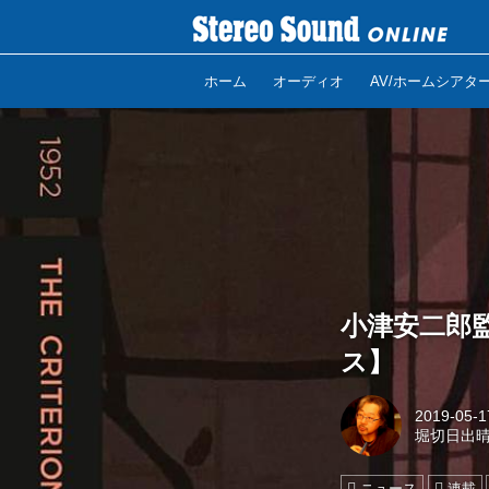
ホーム
オーディオ
AV/ホームシアタ
小津安二郎
ス】
2019-05-1
堀切日出
ニュース
連載