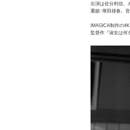
出演は佐分利信、
重鎮･厚田雄春。
IMAGICA制作
監督作『淑女は何