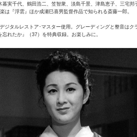
木暮実千代、鶴田浩二、笠智衆、淡島千景、津島恵子、三宅邦
音楽は『浮雲』ほか成瀬巳喜男監督作品で知られる斎藤一郎。
の4Kデジタルレストア･マスター使用。グレーディングと整音は
を忘れたか』（37）を特典収録。お楽しみに。