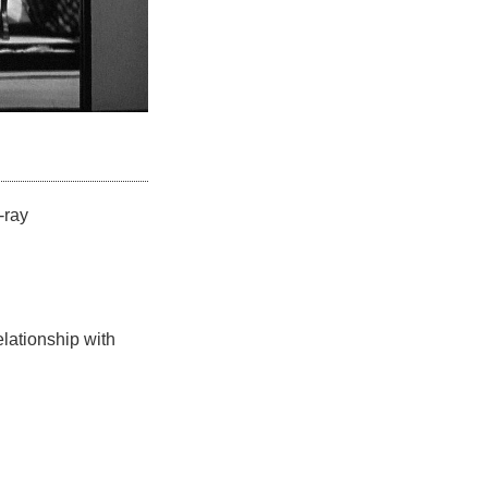
-ray
lationship with